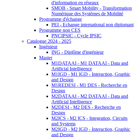
d'information en réseaux
SMOB - Smart Mobility - Transformation
Numérique des Systèmes de Mobilité
Programme d'échange
PEI - Echange international non diplomant
Programme non CES
PNCIPSIC - Cycle IPSIC
Catalogue 2024 - 2025
Ingénieur
ING - Diplôme d'ingénieur
Master
M1DATAAI - M1 DATAAI - Data and
Artificial Intelligence
M1IGD - M1 IGD - Interaction, Graphic
and Design
M1REDESI - M1 DES - Recherche en
Design
M2DATAAI - M2 DATAAI - Data and
Artificial Intelligence
M2DESI - M2 DES - Recherche en
Design
M2ICS - M2 ICS - Integration, Circuits
and Systems
M2IGD - M2 IGD - Interaction, Graphic
and Design