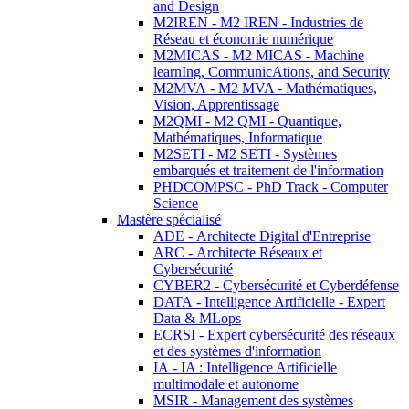
and Design
M2IREN - M2 IREN - Industries de
Réseau et économie numérique
M2MICAS - M2 MICAS - Machine
learnIng, CommunicAtions, and Security
M2MVA - M2 MVA - Mathématiques,
Vision, Apprentissage
M2QMI - M2 QMI - Quantique,
Mathématiques, Informatique
M2SETI - M2 SETI - Systèmes
embarqués et traitement de l'information
PHDCOMPSC - PhD Track - Computer
Science
Mastère spécialisé
ADE - Architecte Digital d'Entreprise
ARC - Architecte Réseaux et
Cybersécurité
CYBER2 - Cybersécurité et Cyberdéfense
DATA - Intelligence Artificielle - Expert
Data & MLops
ECRSI - Expert cybersécurité des réseaux
et des systèmes d'information
IA - IA : Intelligence Artificielle
multimodale et autonome
MSIR - Management des systèmes