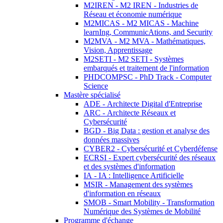
M2IREN - M2 IREN - Industries de
Réseau et économie numérique
M2MICAS - M2 MICAS - Machine
learnIng, CommunicAtions, and Security
M2MVA - M2 MVA - Mathématiques,
Vision, Apprentissage
M2SETI - M2 SETI - Systèmes
embarqués et traitement de l'information
PHDCOMPSC - PhD Track - Computer
Science
Mastère spécialisé
ADE - Architecte Digital d'Entreprise
ARC - Architecte Réseaux et
Cybersécurité
BGD - Big Data : gestion et analyse des
données massives
CYBER2 - Cybersécurité et Cyberdéfense
ECRSI - Expert cybersécurité des réseaux
et des systèmes d'information
IA - IA : Intelligence Artificielle
MSIR - Management des systèmes
d'information en réseaux
SMOB - Smart Mobility - Transformation
Numérique des Systèmes de Mobilité
Programme d'échange