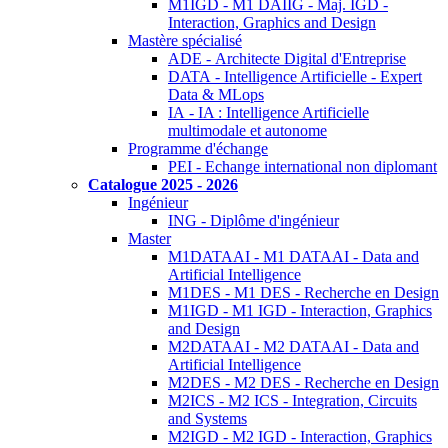
M1IGD - M1 DAIIG - Maj. IGD -
Interaction, Graphics and Design
Mastère spécialisé
ADE - Architecte Digital d'Entreprise
DATA - Intelligence Artificielle - Expert
Data & MLops
IA - IA : Intelligence Artificielle
multimodale et autonome
Programme d'échange
PEI - Echange international non diplomant
Catalogue 2025 - 2026
Ingénieur
ING - Diplôme d'ingénieur
Master
M1DATAAI - M1 DATAAI - Data and
Artificial Intelligence
M1DES - M1 DES - Recherche en Design
M1IGD - M1 IGD - Interaction, Graphics
and Design
M2DATAAI - M2 DATAAI - Data and
Artificial Intelligence
M2DES - M2 DES - Recherche en Design
M2ICS - M2 ICS - Integration, Circuits
and Systems
M2IGD - M2 IGD - Interaction, Graphics