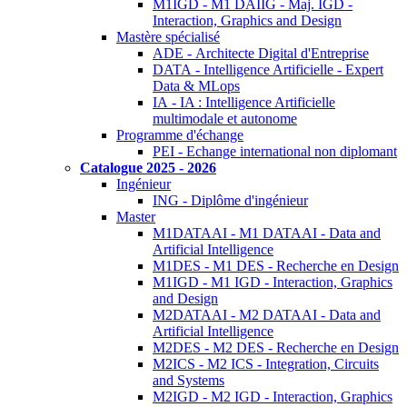
M1IGD - M1 DAIIG - Maj. IGD -
Interaction, Graphics and Design
Mastère spécialisé
ADE - Architecte Digital d'Entreprise
DATA - Intelligence Artificielle - Expert
Data & MLops
IA - IA : Intelligence Artificielle
multimodale et autonome
Programme d'échange
PEI - Echange international non diplomant
Catalogue 2025 - 2026
Ingénieur
ING - Diplôme d'ingénieur
Master
M1DATAAI - M1 DATAAI - Data and
Artificial Intelligence
M1DES - M1 DES - Recherche en Design
M1IGD - M1 IGD - Interaction, Graphics
and Design
M2DATAAI - M2 DATAAI - Data and
Artificial Intelligence
M2DES - M2 DES - Recherche en Design
M2ICS - M2 ICS - Integration, Circuits
and Systems
M2IGD - M2 IGD - Interaction, Graphics