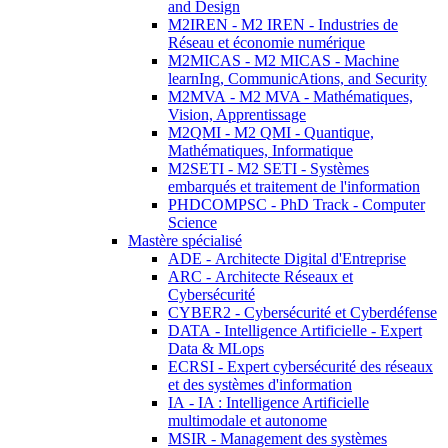
and Design
M2IREN - M2 IREN - Industries de
Réseau et économie numérique
M2MICAS - M2 MICAS - Machine
learnIng, CommunicAtions, and Security
M2MVA - M2 MVA - Mathématiques,
Vision, Apprentissage
M2QMI - M2 QMI - Quantique,
Mathématiques, Informatique
M2SETI - M2 SETI - Systèmes
embarqués et traitement de l'information
PHDCOMPSC - PhD Track - Computer
Science
Mastère spécialisé
ADE - Architecte Digital d'Entreprise
ARC - Architecte Réseaux et
Cybersécurité
CYBER2 - Cybersécurité et Cyberdéfense
DATA - Intelligence Artificielle - Expert
Data & MLops
ECRSI - Expert cybersécurité des réseaux
et des systèmes d'information
IA - IA : Intelligence Artificielle
multimodale et autonome
MSIR - Management des systèmes