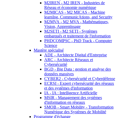
M2IREN - M2 IREN - Industries de
Réseau et économie numérique
M2MICAS - M2 MICAS - Machine
learnIng, CommunicAtions, and Security
M2MVA - M2 MVA - Mathématiques,
Vision, Apprentissage
M2SETI - M2 SETI - Systèmes
embarqués et traitement de l'information
PHDCOMPSC - PhD Track - Computer
Science
Mastère spécialisé
ADE - Architecte Digital d'Entreprise
ARC - Architecte Réseaux et
Cybersécurité
BGD - Big Data : gestion et analyse des
données massives
CYBER2 - Cybersécurité et Cyberdéfense
ECRSI - Expert cybersécurité des réseaux
et des systèmes d'information
IA - IA : Intelligence Artificielle
MSIR - Management des systèmes
d'information en réseaux
SMOB - Smart Mobility - Transformation
Numérique des Systèmes de Mobilité
Programme d'échange