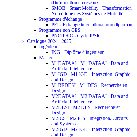
d'information en réseaux
SMOB - Smart Mobility - Transformation
Numérique des Systèmes de Mobilité
Programme d'échange
PEI - Echange international non diplomant
Programme non CES
PNCIPSIC - Cycle IPSIC
Catalogue 2024 - 2025
Ingénieur
ING - Diplôme d'ingénieur
Master
M1DATAAI - M1 DATAAI - Data and
Artificial Intelligence
M1IGD - M1 IGD - Interaction, Graphic
and Design
M1REDESI - M1 DES - Recherche en
Design
M2DATAAI - M2 DATAAI - Data and
Artificial Intelligence
M2DESI - M2 DES - Recherche en
Design
M2ICS - M2 ICS - Integration, Circuits
and Systems
M2IGD - M2 IGD - Interaction, Graphic
and Design