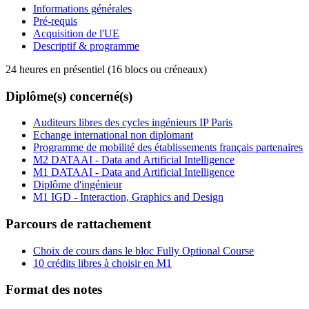
Informations générales
Pré-requis
Acquisition de l'UE
Descriptif & programme
24 heures en présentiel (16 blocs ou créneaux)
Diplôme(s) concerné(s)
Auditeurs libres des cycles ingénieurs IP Paris
Echange international non diplomant
Programme de mobilité des établissements français partenaires
M2 DATAAI - Data and Artificial Intelligence
M1 DATAAI - Data and Artificial Intelligence
Diplôme d'ingénieur
M1 IGD - Interaction, Graphics and Design
Parcours de rattachement
Choix de cours dans le bloc Fully Optional Course
10 crédits libres à choisir en M1
Format des notes