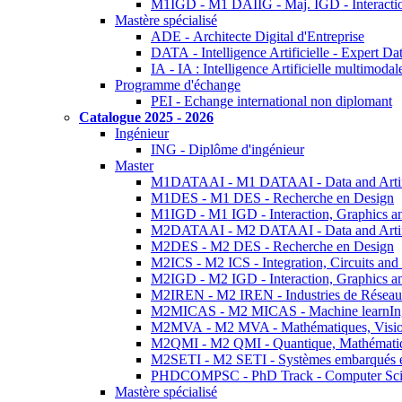
M1IGD - M1 DAIIG - Maj. IGD - Interactio
Mastère spécialisé
ADE - Architecte Digital d'Entreprise
DATA - Intelligence Artificielle - Expert 
IA - IA : Intelligence Artificielle multimoda
Programme d'échange
PEI - Echange international non diplomant
Catalogue 2025 - 2026
Ingénieur
ING - Diplôme d'ingénieur
Master
M1DATAAI - M1 DATAAI - Data and Artific
M1DES - M1 DES - Recherche en Design
M1IGD - M1 IGD - Interaction, Graphics a
M2DATAAI - M2 DATAAI - Data and Artific
M2DES - M2 DES - Recherche en Design
M2ICS - M2 ICS - Integration, Circuits and
M2IGD - M2 IGD - Interaction, Graphics a
M2IREN - M2 IREN - Industries de Réseau
M2MICAS - M2 MICAS - Machine learnIng
M2MVA - M2 MVA - Mathématiques, Vision
M2QMI - M2 QMI - Quantique, Mathématiq
M2SETI - M2 SETI - Systèmes embarqués et 
PHDCOMPSC - PhD Track - Computer Sci
Mastère spécialisé