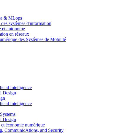
Data & MLops
 des systèmes d'information
le et autonome
tion en réseaux
umérique des Systèmes de Mobilité
ial Intelligence
d Design
ign
ial Intelligence
 Systems
d Design
 et économie numérique
, CommunicAtions, and Security