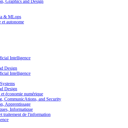
n, Graphics and Design
Data & MLops
le et autonome
ial Intelligence
nd Design
ial Intelligence
 Systems
nd Design
 et économie numérique
, CommunicAtions, and Security
, Apprentissage
ues, Informatique
traitement de l'information
ence