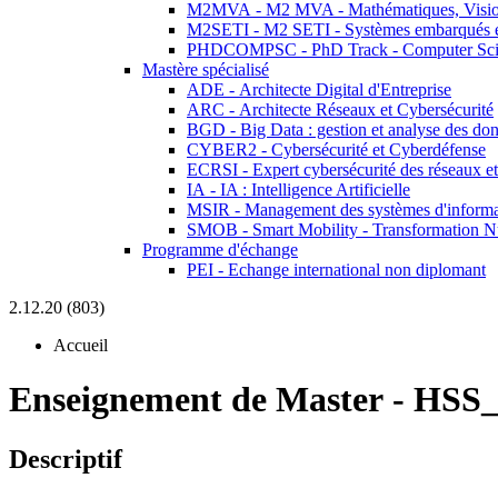
M2MVA - M2 MVA - Mathématiques, Vision
M2SETI - M2 SETI - Systèmes embarqués et 
PHDCOMPSC - PhD Track - Computer Sci
Mastère spécialisé
ADE - Architecte Digital d'Entreprise
ARC - Architecte Réseaux et Cybersécurité
BGD - Big Data : gestion et analyse des do
CYBER2 - Cybersécurité et Cyberdéfense
ECRSI - Expert cybersécurité des réseaux et
IA - IA : Intelligence Artificielle
MSIR - Management des systèmes d'informa
SMOB - Smart Mobility - Transformation N
Programme d'échange
PEI - Echange international non diplomant
2.12.20 (803)
Accueil
Enseignement de Master
-
HSS_
Descriptif