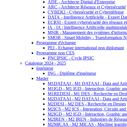
ADE - Architecte Digital d'Entreprise
ARC - Architecte Réseaux et Cybersécurité
CYBER2 - Cybersécurité et Cyberdéfense
DATA - Intelligence Artificielle - Expert 
ECRSI - Expert cybersécurité des réseaux et
IA - IA : Intelligence Artificielle multimoda
MSIR - Management des systèmes d'informa
SMOB - Smart Mobility - Transformation N
Programme d'échange
PEI - Echange international non diplomant
Programme non CES
PNCIPSIC - Cycle IPSIC
Catalogue 2024 - 2025
Ingénieur
ING - Diplôme d'ingénieur
Master
M1DATAAI - M1 DATAAI - Data and Artific
M1IGD - M1 IGD - Interaction, Graphic an
M1REDESI - M1 DES - Recherche en Des
M2DATAAI - M2 DATAAI - Data and Artific
M2DESI - M2 DES - Recherche en Design
M2ICS - M2 ICS - Integration, Circuits and
M2IGD - M2 IGD - Interaction, Graphic an
M2IREN - M2 IREN - Industries de Réseau
M2MICAS - M2 MICAS - Machine learnIng