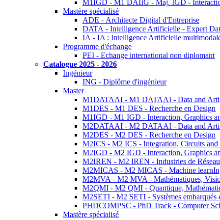
M1IGD - M1 DAIIG - Maj. IGD - Interactio
Mastère spécialisé
ADE - Architecte Digital d'Entreprise
DATA - Intelligence Artificielle - Expert 
IA - IA : Intelligence Artificielle multimoda
Programme d'échange
PEI - Echange international non diplomant
Catalogue 2025 - 2026
Ingénieur
ING - Diplôme d'ingénieur
Master
M1DATAAI - M1 DATAAI - Data and Artific
M1DES - M1 DES - Recherche en Design
M1IGD - M1 IGD - Interaction, Graphics a
M2DATAAI - M2 DATAAI - Data and Artific
M2DES - M2 DES - Recherche en Design
M2ICS - M2 ICS - Integration, Circuits and
M2IGD - M2 IGD - Interaction, Graphics a
M2IREN - M2 IREN - Industries de Réseau
M2MICAS - M2 MICAS - Machine learnIng
M2MVA - M2 MVA - Mathématiques, Vision
M2QMI - M2 QMI - Quantique, Mathématiq
M2SETI - M2 SETI - Systèmes embarqués et 
PHDCOMPSC - PhD Track - Computer Sci
Mastère spécialisé