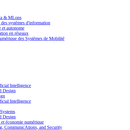
Data & MLops
 des systèmes d'information
le et autonome
tion en réseaux
umérique des Systèmes de Mobilité
ial Intelligence
d Design
ign
ial Intelligence
 Systems
d Design
 et économie numérique
, CommunicAtions, and Security