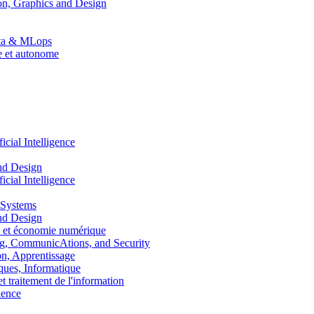
n, Graphics and Design
Data & MLops
le et autonome
ial Intelligence
nd Design
ial Intelligence
 Systems
nd Design
 et économie numérique
, CommunicAtions, and Security
, Apprentissage
ues, Informatique
traitement de l'information
ence