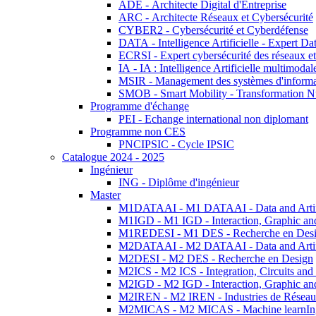
ADE - Architecte Digital d'Entreprise
ARC - Architecte Réseaux et Cybersécurité
CYBER2 - Cybersécurité et Cyberdéfense
DATA - Intelligence Artificielle - Expert 
ECRSI - Expert cybersécurité des réseaux et
IA - IA : Intelligence Artificielle multimoda
MSIR - Management des systèmes d'informa
SMOB - Smart Mobility - Transformation N
Programme d'échange
PEI - Echange international non diplomant
Programme non CES
PNCIPSIC - Cycle IPSIC
Catalogue 2024 - 2025
Ingénieur
ING - Diplôme d'ingénieur
Master
M1DATAAI - M1 DATAAI - Data and Artific
M1IGD - M1 IGD - Interaction, Graphic an
M1REDESI - M1 DES - Recherche en Des
M2DATAAI - M2 DATAAI - Data and Artific
M2DESI - M2 DES - Recherche en Design
M2ICS - M2 ICS - Integration, Circuits and
M2IGD - M2 IGD - Interaction, Graphic an
M2IREN - M2 IREN - Industries de Réseau
M2MICAS - M2 MICAS - Machine learnIng