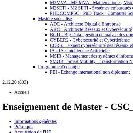
M2MVA - M2 MVA - Mathématiques, Vision
M2SETI - M2 SETI - Systèmes embarqués et 
PHDCOMPSC - PhD Track - Computer Sci
Mastère spécialisé
ADE - Architecte Digital d'Entreprise
ARC - Architecte Réseaux et Cybersécurité
BGD - Big Data : gestion et analyse des do
CYBER2 - Cybersécurité et Cyberdéfense
ECRSI - Expert cybersécurité des réseaux et
IA - IA : Intelligence Artificielle
MSIR - Management des systèmes d'informa
SMOB - Smart Mobility - Transformation N
Programme d'échange
PEI - Echange international non diplomant
2.12.20 (803)
Accueil
Enseignement de Master
-
CSC_
Informations générales
Pré-requis
Acquisition de l'UE