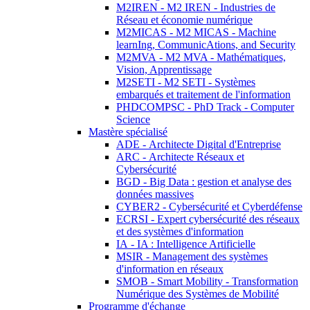
M2IREN - M2 IREN - Industries de
Réseau et économie numérique
M2MICAS - M2 MICAS - Machine
learnIng, CommunicAtions, and Security
M2MVA - M2 MVA - Mathématiques,
Vision, Apprentissage
M2SETI - M2 SETI - Systèmes
embarqués et traitement de l'information
PHDCOMPSC - PhD Track - Computer
Science
Mastère spécialisé
ADE - Architecte Digital d'Entreprise
ARC - Architecte Réseaux et
Cybersécurité
BGD - Big Data : gestion et analyse des
données massives
CYBER2 - Cybersécurité et Cyberdéfense
ECRSI - Expert cybersécurité des réseaux
et des systèmes d'information
IA - IA : Intelligence Artificielle
MSIR - Management des systèmes
d'information en réseaux
SMOB - Smart Mobility - Transformation
Numérique des Systèmes de Mobilité
Programme d'échange