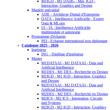
M1IGD - M1 DAIIG - Maj. IGD -
Interaction, Graphics and Design
Mastère spécialisé
ADE - Architecte Digital d'Entreprise
DATA - Intelligence Artificielle - Expert
Data & MLops
IA - IA : Intelligence Artificielle
multimodale et autonome
Programme d'échange
PEI - Echange international non diplomant
Catalogue 2025 - 2026
Ingénieur
ING - Diplôme d'ingénieur
Master
M1DATAAI - M1 DATAAI - Data and
Artificial Intelligence
M1DES - M1 DES - Recherche en Design
M1IGD - M1 IGD - Interaction, Graphics
and Design
M2DATAAI - M2 DATAAI - Data and
Artificial Intelligence
M2DES - M2 DES - Recherche en Design
M2ICS - M2 ICS - Integration, Circuits
and Systems
M2IGD - M2 IGD - Interaction, Graphics