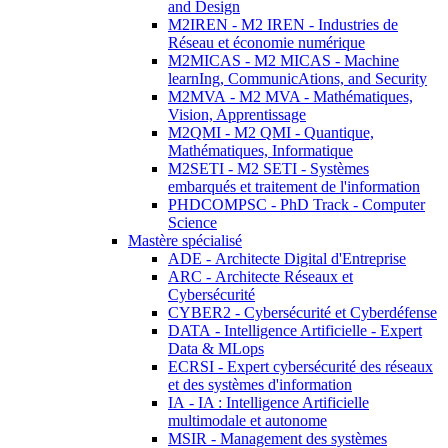
and Design
M2IREN - M2 IREN - Industries de
Réseau et économie numérique
M2MICAS - M2 MICAS - Machine
learnIng, CommunicAtions, and Security
M2MVA - M2 MVA - Mathématiques,
Vision, Apprentissage
M2QMI - M2 QMI - Quantique,
Mathématiques, Informatique
M2SETI - M2 SETI - Systèmes
embarqués et traitement de l'information
PHDCOMPSC - PhD Track - Computer
Science
Mastère spécialisé
ADE - Architecte Digital d'Entreprise
ARC - Architecte Réseaux et
Cybersécurité
CYBER2 - Cybersécurité et Cyberdéfense
DATA - Intelligence Artificielle - Expert
Data & MLops
ECRSI - Expert cybersécurité des réseaux
et des systèmes d'information
IA - IA : Intelligence Artificielle
multimodale et autonome
MSIR - Management des systèmes