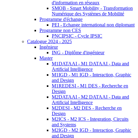
d'information en réseaux
SMOB - Smart Mobility - Transformation
Numérique des Systèmes de Mobilité
Programme d'échange
PEI - Echange international non diplomant
Programme non CES
PNCIPSIC - Cycle IPSIC
Catalogue 2024 - 2025
Ingénieur
ING - Diplôme d'ingénieur
Master
M1DATAAI - M1 DATAAI - Data and
Artificial Intelligence
M1IGD - M1 IGD - Interaction, Graphic
and Design
M1REDESI - M1 DES - Recherche en
Design
M2DATAAI - M2 DATAAI - Data and
Artificial Intelligence
M2DESI - M2 DES - Recherche en
Design
M2ICS - M2 ICS - Integration, Circuits
and Systems
M2IGD - M2 IGD - Interaction, Graphic
and Design