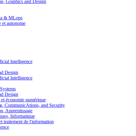
n, Graphics and Design
Data & MLops
le et autonome
ial Intelligence
nd Design
ial Intelligence
 Systems
nd Design
 et économie numérique
, CommunicAtions, and Security
, Apprentissage
ues, Informatique
traitement de l'information
ence