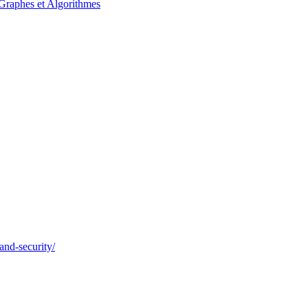
 Graphes et Algorithmes
and-security/