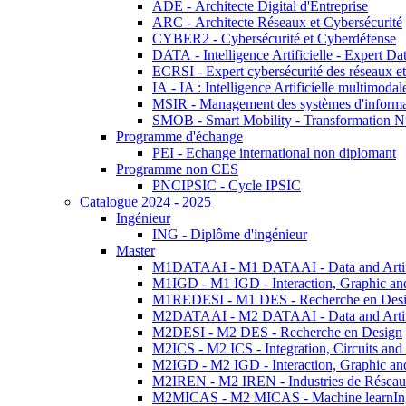
ADE - Architecte Digital d'Entreprise
ARC - Architecte Réseaux et Cybersécurité
CYBER2 - Cybersécurité et Cyberdéfense
DATA - Intelligence Artificielle - Expert 
ECRSI - Expert cybersécurité des réseaux et
IA - IA : Intelligence Artificielle multimoda
MSIR - Management des systèmes d'informa
SMOB - Smart Mobility - Transformation N
Programme d'échange
PEI - Echange international non diplomant
Programme non CES
PNCIPSIC - Cycle IPSIC
Catalogue 2024 - 2025
Ingénieur
ING - Diplôme d'ingénieur
Master
M1DATAAI - M1 DATAAI - Data and Artific
M1IGD - M1 IGD - Interaction, Graphic an
M1REDESI - M1 DES - Recherche en Des
M2DATAAI - M2 DATAAI - Data and Artific
M2DESI - M2 DES - Recherche en Design
M2ICS - M2 ICS - Integration, Circuits and
M2IGD - M2 IGD - Interaction, Graphic an
M2IREN - M2 IREN - Industries de Réseau
M2MICAS - M2 MICAS - Machine learnIng