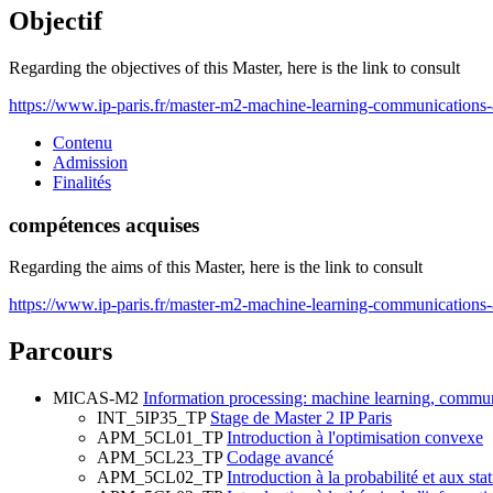
Objectif
Regarding the objectives of this Master, here is the link to consult
https://www.ip-paris.fr/master-m2-machine-learning-communications-
Contenu
Admission
Finalités
compétences acquises
Regarding the aims of this Master, here is the link to consult
https://www.ip-paris.fr/master-m2-machine-learning-communications-
Parcours
MICAS-M2
Information processing: machine learning, commun
INT_5IP35_TP
Stage de Master 2 IP Paris
APM_5CL01_TP
Introduction à l'optimisation convexe
APM_5CL23_TP
Codage avancé
APM_5CL02_TP
Introduction à la probabilité et aux stat