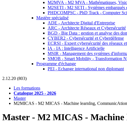
M2MVA - M2 MVA - Mathématiques, Vision
M2SETI - M2 SETI - Systèmes embarqués et 
PHDCOMPSC - PhD Track - Computer Sci
Mastère spécialisé
ADE - Architecte Digital d'Entreprise
ARC - Architecte Réseaux et Cybersécurité
BGD - Big Data : gestion et analyse des do
CYBER2 - Cybersécurité et Cyberdéfense
ECRSI - Expert cybersécurité des réseaux et
IA - IA : Intelligence Artificielle
MSIR - Management des systèmes d'informa
SMOB - Smart Mobility - Transformation N
Programme d'échange
PEI - Echange international non diplomant
2.12.20 (803)
Les formations
Catalogue 2025 - 2026
Master
M2MICAS - M2 MICAS - Machine learnIng, CommunicAtions,
Master
-
M2 MICAS - Machine l