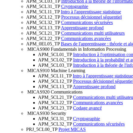
APM_5CL03_TP
Introduction à la théorie de l'informat
APM_5CL31_TP
Cryptographie
APM_5CL11_TP
Intro à l'apprentissage statistique
APM_5CL12_TP
Processus décisionnel séquentiel
APM_5CL32_TP
Communications sécurisées
APM_5CL13_TP
Apprentissage profond
APM_5CL21_TP
Communications multi utilisateurs
APM_5CL22_TP
Communications avancées
APM_0EL05_TP
Bases de l'apprentissage : théorie et a
MICAS900
Fundamentals in Information Processing
APM_5CL01_TP
Introduction à l'optimisation co
APM_5CL02_TP
Introduction à la probabilité et a
APM_5CL03_TP
Introduction à la théorie de l'i
MICAS910
Machine Learning
APM_5CL11_TP
Intro à l'apprentissage statistique
APM_5CL12_TP
Processus décisionnel séquentie
APM_5CL13_TP
Apprentissage profond
MICAS920
Communications
APM_5CL21_TP
Communications multi utilisateu
APM_5CL22_TP
Communications avancées
APM_5CL23_TP
Codage avancé
MICAS930
Security
APM_5CL31_TP
Cryptographie
APM_5CL32_TP
Communications sécurisées
PRJ_5CL00_TP
Projet MICAS