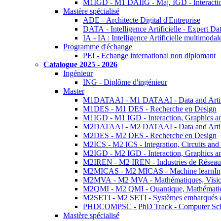
M1IGD - M1 DAIIG - Maj. IGD - Interactio
Mastère spécialisé
ADE - Architecte Digital d'Entreprise
DATA - Intelligence Artificielle - Expert 
IA - IA : Intelligence Artificielle multimoda
Programme d'échange
PEI - Echange international non diplomant
Catalogue 2025 - 2026
Ingénieur
ING - Diplôme d'ingénieur
Master
M1DATAAI - M1 DATAAI - Data and Artific
M1DES - M1 DES - Recherche en Design
M1IGD - M1 IGD - Interaction, Graphics a
M2DATAAI - M2 DATAAI - Data and Artific
M2DES - M2 DES - Recherche en Design
M2ICS - M2 ICS - Integration, Circuits and
M2IGD - M2 IGD - Interaction, Graphics a
M2IREN - M2 IREN - Industries de Réseau
M2MICAS - M2 MICAS - Machine learnIng
M2MVA - M2 MVA - Mathématiques, Vision
M2QMI - M2 QMI - Quantique, Mathématiq
M2SETI - M2 SETI - Systèmes embarqués et 
PHDCOMPSC - PhD Track - Computer Sci
Mastère spécialisé