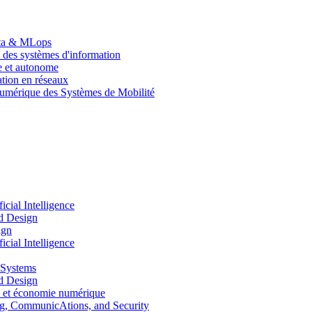
Data & MLops
 des systèmes d'information
le et autonome
tion en réseaux
umérique des Systèmes de Mobilité
ial Intelligence
d Design
ign
ial Intelligence
 Systems
d Design
 et économie numérique
, CommunicAtions, and Security