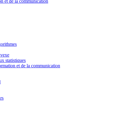
ion et de la communication
lgorithmes
nvexe
ux statistiques
nformation et de la communication
l
rs