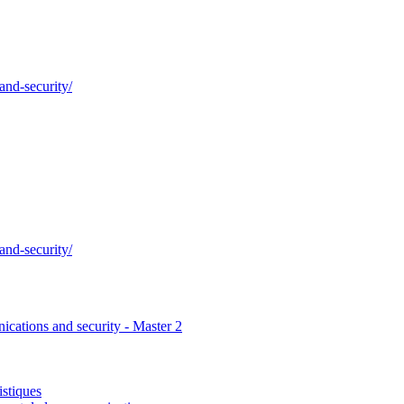
and-security/
and-security/
ications and security - Master 2
istiques