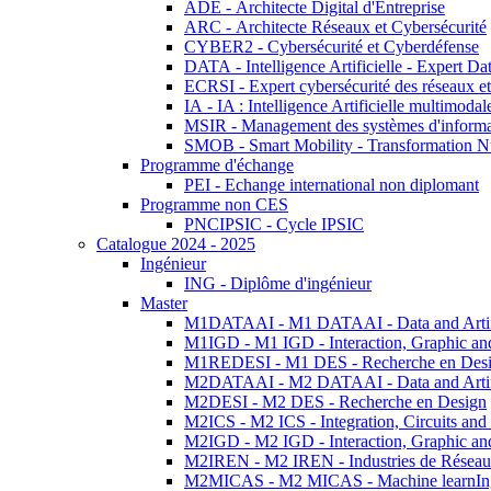
ADE - Architecte Digital d'Entreprise
ARC - Architecte Réseaux et Cybersécurité
CYBER2 - Cybersécurité et Cyberdéfense
DATA - Intelligence Artificielle - Expert 
ECRSI - Expert cybersécurité des réseaux et
IA - IA : Intelligence Artificielle multimoda
MSIR - Management des systèmes d'informa
SMOB - Smart Mobility - Transformation N
Programme d'échange
PEI - Echange international non diplomant
Programme non CES
PNCIPSIC - Cycle IPSIC
Catalogue 2024 - 2025
Ingénieur
ING - Diplôme d'ingénieur
Master
M1DATAAI - M1 DATAAI - Data and Artific
M1IGD - M1 IGD - Interaction, Graphic an
M1REDESI - M1 DES - Recherche en Des
M2DATAAI - M2 DATAAI - Data and Artific
M2DESI - M2 DES - Recherche en Design
M2ICS - M2 ICS - Integration, Circuits and
M2IGD - M2 IGD - Interaction, Graphic an
M2IREN - M2 IREN - Industries de Réseau
M2MICAS - M2 MICAS - Machine learnIng