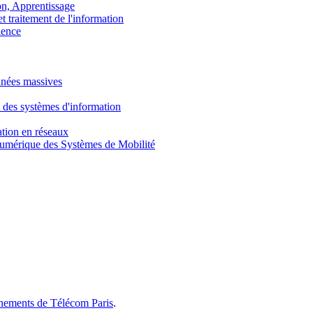
, Apprentissage
traitement de l'information
ence
nnées massives
 des systèmes d'information
tion en réseaux
umérique des Systèmes de Mobilité
gnements de Télécom Paris
.