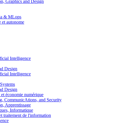
n, Graphics and Design
Data & MLops
le et autonome
ial Intelligence
nd Design
ial Intelligence
 Systems
nd Design
 et économie numérique
, CommunicAtions, and Security
, Apprentissage
ues, Informatique
traitement de l'information
ence