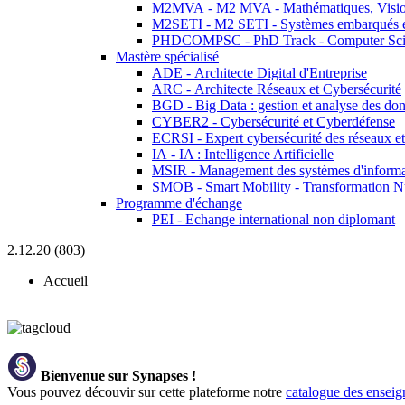
M2MVA - M2 MVA - Mathématiques, Vision
M2SETI - M2 SETI - Systèmes embarqués et 
PHDCOMPSC - PhD Track - Computer Sci
Mastère spécialisé
ADE - Architecte Digital d'Entreprise
ARC - Architecte Réseaux et Cybersécurité
BGD - Big Data : gestion et analyse des do
CYBER2 - Cybersécurité et Cyberdéfense
ECRSI - Expert cybersécurité des réseaux et
IA - IA : Intelligence Artificielle
MSIR - Management des systèmes d'informa
SMOB - Smart Mobility - Transformation N
Programme d'échange
PEI - Echange international non diplomant
2.12.20 (803)
Accueil
Bienvenue sur Synapses !
Vous pouvez découvir sur cette plateforme notre
catalogue des ensei