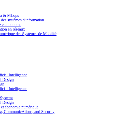
Data & MLops
 des systèmes d'information
le et autonome
tion en réseaux
umérique des Systèmes de Mobilité
ial Intelligence
d Design
ign
ial Intelligence
 Systems
d Design
 et économie numérique
, CommunicAtions, and Security