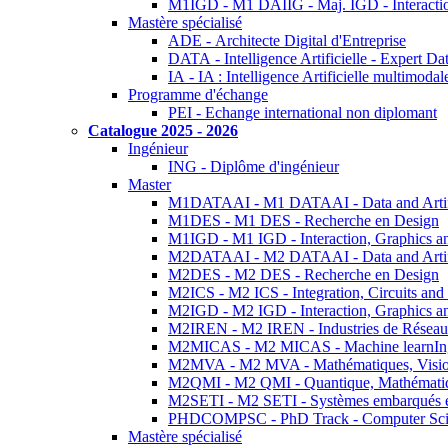
M1IGD - M1 DAIIG - Maj. IGD - Interactio
Mastère spécialisé
ADE - Architecte Digital d'Entreprise
DATA - Intelligence Artificielle - Expert 
IA - IA : Intelligence Artificielle multimoda
Programme d'échange
PEI - Echange international non diplomant
Catalogue 2025 - 2026
Ingénieur
ING - Diplôme d'ingénieur
Master
M1DATAAI - M1 DATAAI - Data and Artific
M1DES - M1 DES - Recherche en Design
M1IGD - M1 IGD - Interaction, Graphics a
M2DATAAI - M2 DATAAI - Data and Artific
M2DES - M2 DES - Recherche en Design
M2ICS - M2 ICS - Integration, Circuits and
M2IGD - M2 IGD - Interaction, Graphics a
M2IREN - M2 IREN - Industries de Réseau
M2MICAS - M2 MICAS - Machine learnIng
M2MVA - M2 MVA - Mathématiques, Vision
M2QMI - M2 QMI - Quantique, Mathématiq
M2SETI - M2 SETI - Systèmes embarqués et 
PHDCOMPSC - PhD Track - Computer Sci
Mastère spécialisé