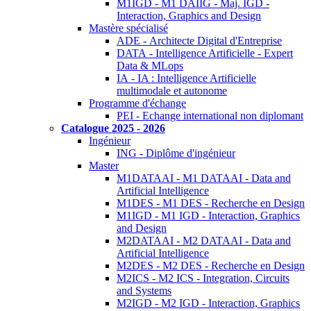
M1IGD - M1 DAIIG - Maj. IGD -
Interaction, Graphics and Design
Mastère spécialisé
ADE - Architecte Digital d'Entreprise
DATA - Intelligence Artificielle - Expert
Data & MLops
IA - IA : Intelligence Artificielle
multimodale et autonome
Programme d'échange
PEI - Echange international non diplomant
Catalogue 2025 - 2026
Ingénieur
ING - Diplôme d'ingénieur
Master
M1DATAAI - M1 DATAAI - Data and
Artificial Intelligence
M1DES - M1 DES - Recherche en Design
M1IGD - M1 IGD - Interaction, Graphics
and Design
M2DATAAI - M2 DATAAI - Data and
Artificial Intelligence
M2DES - M2 DES - Recherche en Design
M2ICS - M2 ICS - Integration, Circuits
and Systems
M2IGD - M2 IGD - Interaction, Graphics