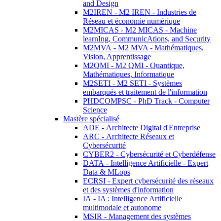
and Design
M2IREN - M2 IREN - Industries de
Réseau et économie numérique
M2MICAS - M2 MICAS - Machine
learnIng, CommunicAtions, and Security
M2MVA - M2 MVA - Mathématiques,
Vision, Apprentissage
M2QMI - M2 QMI - Quantique,
Mathématiques, Informatique
M2SETI - M2 SETI - Systèmes
embarqués et traitement de l'information
PHDCOMPSC - PhD Track - Computer
Science
Mastère spécialisé
ADE - Architecte Digital d'Entreprise
ARC - Architecte Réseaux et
Cybersécurité
CYBER2 - Cybersécurité et Cyberdéfense
DATA - Intelligence Artificielle - Expert
Data & MLops
ECRSI - Expert cybersécurité des réseaux
et des systèmes d'information
IA - IA : Intelligence Artificielle
multimodale et autonome
MSIR - Management des systèmes