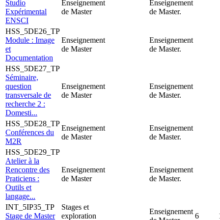
Studio
Enseignement
Enseignement
Expérimental
de Master
de Master.
ENSCI
HSS_5DE26_TP
Module : Image
Enseignement
Enseignement
et
de Master
de Master.
Documentation
HSS_5DE27_TP
Séminaire,
question
Enseignement
Enseignement
transversale de
de Master
de Master.
recherche 2 :
Domesti...
HSS_5DE28_TP
Enseignement
Enseignement
Conférences du
de Master
de Master.
M2R
HSS_5DE29_TP
Atelier à la
Rencontre des
Enseignement
Enseignement
Praticiens :
de Master
de Master.
Outils et
langage...
INT_5IP35_TP
Stages et
Enseignement
Stage de Master
exploration
6