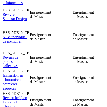
+ Informatics
HSS_5DE15_TP
Enseignement
Enseignement
Research
de Master
de Master.
Seminar Design
HSS_5DE16_TP
Enseignement
Enseignement
Suivi individuel
de Master
de Master.
de mémoires
HSS_5DE17_TP
Revues de
Enseignement
Enseignement
projets
de Master
de Master.
collectives
HSS_5DE18_TP
Immersion en
Enseignement
Enseignement
laboratoire :
de Master
de Master.
premières
enquêtes
HSS_5DE19_TP
Recherche(s) en
Enseignement
Enseignement
Design et
de Master
de Master.
Théories du