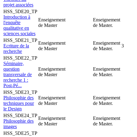
projet associées
HSS_5DE20_TP
Introduction à
Enseignement
Enseignement
l'enquête
de Master
de Master.
qualitative en
sciences sociales
HSS_5DE21_TP
Enseignement
Enseignement
Ecriture de la
3
de Master
de Master.
recherche
HSS_5DE22_TP
Séminaire,
question
Enseignement
Enseignement
transversale de
de Master
de Master.
recherche 1 :
Post-Pé...
HSS_5DE23_TP
Philosophie des
Enseignement
Enseignement
techniques pour
de Master
de Master.
le Design
HSS_5DE24_TP
Enseignement
Enseignement
Philosophie des
de Master
de Master.
images
HSS_5DE25_TP