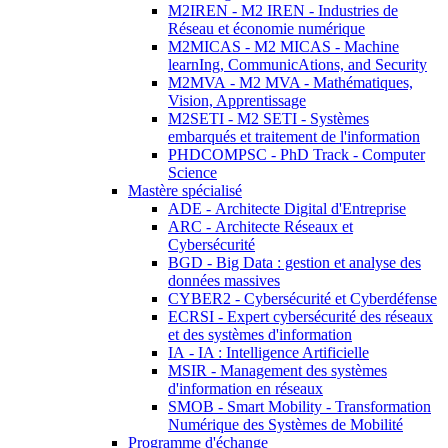
M2IREN - M2 IREN - Industries de
Réseau et économie numérique
M2MICAS - M2 MICAS - Machine
learnIng, CommunicAtions, and Security
M2MVA - M2 MVA - Mathématiques,
Vision, Apprentissage
M2SETI - M2 SETI - Systèmes
embarqués et traitement de l'information
PHDCOMPSC - PhD Track - Computer
Science
Mastère spécialisé
ADE - Architecte Digital d'Entreprise
ARC - Architecte Réseaux et
Cybersécurité
BGD - Big Data : gestion et analyse des
données massives
CYBER2 - Cybersécurité et Cyberdéfense
ECRSI - Expert cybersécurité des réseaux
et des systèmes d'information
IA - IA : Intelligence Artificielle
MSIR - Management des systèmes
d'information en réseaux
SMOB - Smart Mobility - Transformation
Numérique des Systèmes de Mobilité
Programme d'échange