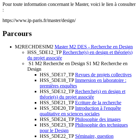
Pour toute information concernant le Master, voici le lien à consulter
:
https://www.ip-paris.fr/master/design/
Parcours
M2RECHDESIM2
Master M2 DES - Recherche en Design
HSS_5DE12_TP
Recherche(s) en design et théorie(s)
du projet associée
S1 M2 Recherche en Design
S1 M2 Recherche en
Design
HSS_5DE17_TP
Revues de projets collectives
HSS_5DE18_TP
Immersion en laboratoire :
premières enquêtes
HSS_5DE12_TP
Recherche(s) en design et
théorie(s) du projet associée
HSS_5DE21_TP
Ecriture de la recherche
HSS_5DE20_TP
Introduction à l'enquête
qualitative en sciences sociales
HSS_5DE24_TP
Philosophie des images
HSS_5DE23_TP
Philosophie des techniques
pour le Design
HSS_5DE22_TP
Séminaire, question