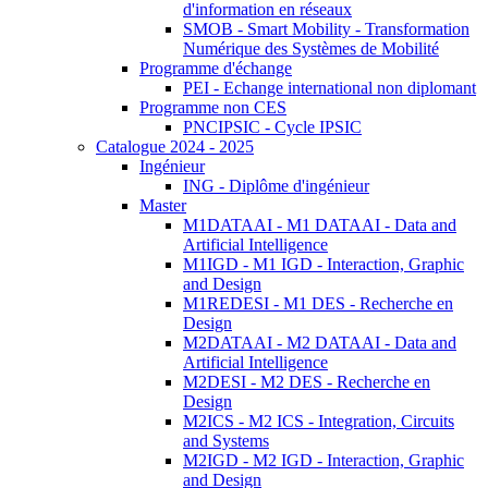
d'information en réseaux
SMOB - Smart Mobility - Transformation
Numérique des Systèmes de Mobilité
Programme d'échange
PEI - Echange international non diplomant
Programme non CES
PNCIPSIC - Cycle IPSIC
Catalogue 2024 - 2025
Ingénieur
ING - Diplôme d'ingénieur
Master
M1DATAAI - M1 DATAAI - Data and
Artificial Intelligence
M1IGD - M1 IGD - Interaction, Graphic
and Design
M1REDESI - M1 DES - Recherche en
Design
M2DATAAI - M2 DATAAI - Data and
Artificial Intelligence
M2DESI - M2 DES - Recherche en
Design
M2ICS - M2 ICS - Integration, Circuits
and Systems
M2IGD - M2 IGD - Interaction, Graphic
and Design