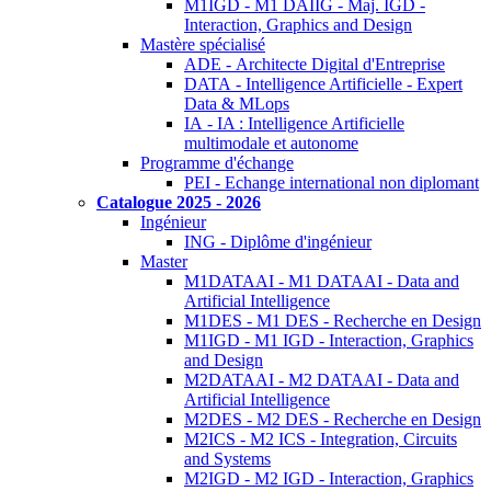
M1IGD - M1 DAIIG - Maj. IGD -
Interaction, Graphics and Design
Mastère spécialisé
ADE - Architecte Digital d'Entreprise
DATA - Intelligence Artificielle - Expert
Data & MLops
IA - IA : Intelligence Artificielle
multimodale et autonome
Programme d'échange
PEI - Echange international non diplomant
Catalogue 2025 - 2026
Ingénieur
ING - Diplôme d'ingénieur
Master
M1DATAAI - M1 DATAAI - Data and
Artificial Intelligence
M1DES - M1 DES - Recherche en Design
M1IGD - M1 IGD - Interaction, Graphics
and Design
M2DATAAI - M2 DATAAI - Data and
Artificial Intelligence
M2DES - M2 DES - Recherche en Design
M2ICS - M2 ICS - Integration, Circuits
and Systems
M2IGD - M2 IGD - Interaction, Graphics