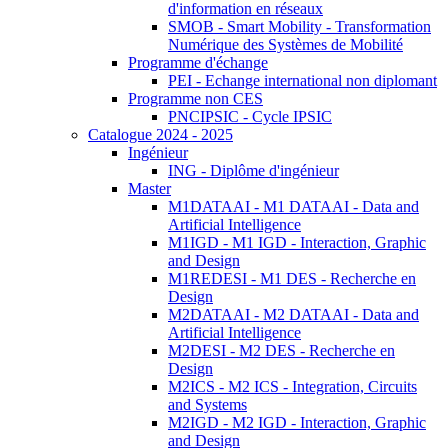
d'information en réseaux
SMOB - Smart Mobility - Transformation
Numérique des Systèmes de Mobilité
Programme d'échange
PEI - Echange international non diplomant
Programme non CES
PNCIPSIC - Cycle IPSIC
Catalogue 2024 - 2025
Ingénieur
ING - Diplôme d'ingénieur
Master
M1DATAAI - M1 DATAAI - Data and
Artificial Intelligence
M1IGD - M1 IGD - Interaction, Graphic
and Design
M1REDESI - M1 DES - Recherche en
Design
M2DATAAI - M2 DATAAI - Data and
Artificial Intelligence
M2DESI - M2 DES - Recherche en
Design
M2ICS - M2 ICS - Integration, Circuits
and Systems
M2IGD - M2 IGD - Interaction, Graphic
and Design