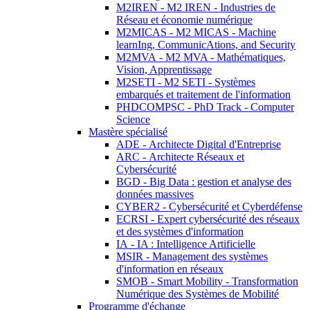
M2IREN - M2 IREN - Industries de
Réseau et économie numérique
M2MICAS - M2 MICAS - Machine
learnIng, CommunicAtions, and Security
M2MVA - M2 MVA - Mathématiques,
Vision, Apprentissage
M2SETI - M2 SETI - Systèmes
embarqués et traitement de l'information
PHDCOMPSC - PhD Track - Computer
Science
Mastère spécialisé
ADE - Architecte Digital d'Entreprise
ARC - Architecte Réseaux et
Cybersécurité
BGD - Big Data : gestion et analyse des
données massives
CYBER2 - Cybersécurité et Cyberdéfense
ECRSI - Expert cybersécurité des réseaux
et des systèmes d'information
IA - IA : Intelligence Artificielle
MSIR - Management des systèmes
d'information en réseaux
SMOB - Smart Mobility - Transformation
Numérique des Systèmes de Mobilité
Programme d'échange