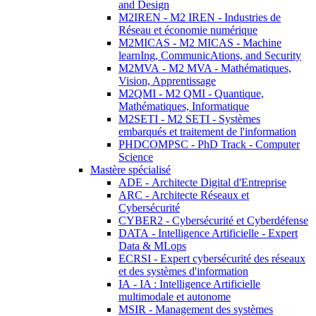
and Design
M2IREN - M2 IREN - Industries de
Réseau et économie numérique
M2MICAS - M2 MICAS - Machine
learnIng, CommunicAtions, and Security
M2MVA - M2 MVA - Mathématiques,
Vision, Apprentissage
M2QMI - M2 QMI - Quantique,
Mathématiques, Informatique
M2SETI - M2 SETI - Systèmes
embarqués et traitement de l'information
PHDCOMPSC - PhD Track - Computer
Science
Mastère spécialisé
ADE - Architecte Digital d'Entreprise
ARC - Architecte Réseaux et
Cybersécurité
CYBER2 - Cybersécurité et Cyberdéfense
DATA - Intelligence Artificielle - Expert
Data & MLops
ECRSI - Expert cybersécurité des réseaux
et des systèmes d'information
IA - IA : Intelligence Artificielle
multimodale et autonome
MSIR - Management des systèmes