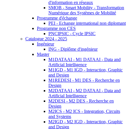
d'information en réseaux
SMOB - Smart Mobility - Transformation
Numérique des Systèmes de Mobilité
Programme d'échange
PEI - Echange international non diplomant
Programme non CES
PNCIPSIC - Cycle IPSIC
Catalogue 2024 - 2025
Ingénieur
ING - Diplôme d'ingénieur
Master
M1DATAAI - M1 DATAAI - Data and
Artificial Intelligence
M1IGD - M1 IGD - Interaction, Graphic
and Design
M1REDESI - M1 DES - Recherche en
Design
M2DATAAI - M2 DATAAI - Data and
Artificial Intelligence
M2DESI - M2 DES - Recherche en
Design
M2ICS - M2 ICS - Integration, Circuits
and Systems
M2IGD - M2 IGD - Interaction, Graphic
and Design