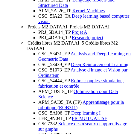
Structured Data
APM_5AI26_TP
Kernel Machines
CSC_5IA23_TA
Deep learning based computer
vision
Projets M2 DATAAI
Projets M2 DATAAI
PRJ_5DA14_TP
Projet A
PRJ_4DA16_TP
Research project
Crédits libres M2 DATAAI
5 Crédits libres M2
DATAAI
CSC_53431_EP
Analysis and Deep Learning on
Geometric Data
CSC_53439_EP
Deep Reinforcement Learning
CSC_51073_EP
Analyse d'Image et Vision par
Ordinateur
CSC_54444_EP
Robots souples : simulation,
fabrication et contrôle
APM_5DS18_TP
Optimisation pour Data
Science
APM_5AI05_TA (TP)
Apprentissage pour la
robotique (ROB311)
CSC_5AI06_TP
Deep learning I
LFR_9N041_TP
FR-MUTUALISE
CSC7282
Science des réseaux et apprentissage
sur graphs