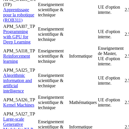
(TP)
Enseignement
UE d'option
Apprentissage
scientifique &
2.
interne.
pour la robotique
technique
(ROB311)
APM_5AI07_TP
Enseignement
Programming
UE d'option
scientifique &
2.
with GPU for
interne.
technique
Deep Learning
Enseignement
APM_5AI18_TP
Enseignement
de Master,
Reinforcement
scientifique &
Informatique
2.
UE d'option
learning
technique
interne.
APM_5AI25_TP
Algorithmic
Enseignement
UE d'option
information and
scientifique &
2.
interne.
artificial
technique
intelligence
Enseignement
APM_5AI26_TP
UE d'option
scientifique &
Mathématiques
2.
Kernel Machines
interne.
technique
APM_5AI27_TP
Large-scale
Enseignement
Generative
scientifique &
Informatique
2.