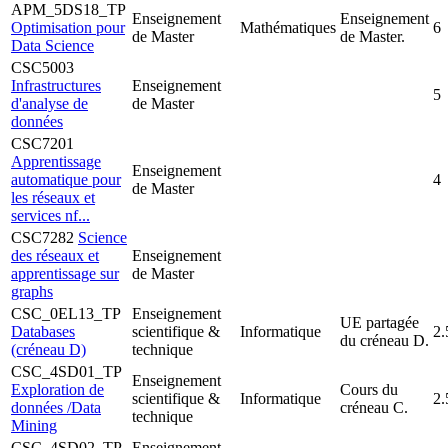
APM_5DS18_TP
Enseignement
Enseignement
Optimisation pour
Mathématiques
6
de Master
de Master.
Data Science
CSC5003
Infrastructures
Enseignement
5
d'analyse de
de Master
données
CSC7201
Apprentissage
Enseignement
automatique pour
4
de Master
les réseaux et
services nf...
CSC7282
Science
des réseaux et
Enseignement
apprentissage sur
de Master
graphs
CSC_0EL13_TP
Enseignement
UE partagée
Databases
scientifique &
Informatique
2.
du créneau D.
(créneau D)
technique
CSC_4SD01_TP
Enseignement
Exploration de
Cours du
scientifique &
Informatique
2.
données /Data
créneau C.
technique
Mining
CSC_4SD02_TP
Enseignement