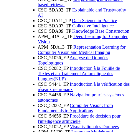
based retrieval
CSC_5DA02_TP
Explainable and Trustworthy
AI
CSC_5DA11_TP
Data Science in Practice
CSC_5DA07_TP
Collective Intelligence
CSC_5DA09_TP
Knowledge Base Construction
APM_5DA12_TP
Deep Learning for Computer
Vision
APM_5DA13_TP
Representation Learning for
Computer Vision and Medical Imaging
CSC_51056_EP
Analyse de Données
Topologiques
CSC_52082_EP
Introduction à la Fouille de
Textes et au Traitement Automatique des
Langues(NLP)
CSC_54441_EP
Introduction à la vérification des
réseaux neuronaux
CSC_54456_EP
Navigation pour les systèmes
autonomes
CSC_52002_EP
Computer Vision: from
Fundamentals to Applications
CSC_54656_EP
Procédure de décision pour
l'intelligence artificielle
CSC_51052_EP
Visualisation des Données
APM_5AI29_TP
Language Models and