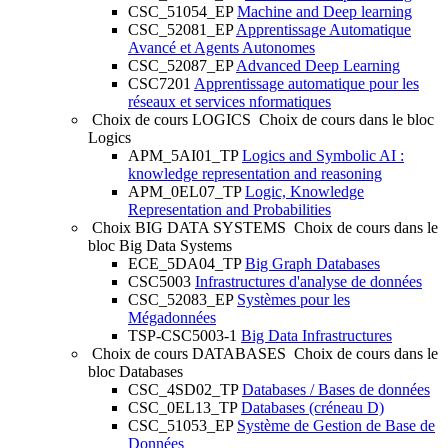
CSC_51054_EP
Machine and Deep learning
CSC_52081_EP
Apprentissage Automatique
Avancé et Agents Autonomes
CSC_52087_EP
Advanced Deep Learning
CSC7201
Apprentissage automatique pour les
réseaux et services nformatiques
Choix de cours LOGICS
Choix de cours dans le bloc
Logics
APM_5AI01_TP
Logics and Symbolic AI :
knowledge representation and reasoning
APM_0EL07_TP
Logic, Knowledge
Representation and Probabilities
Choix BIG DATA SYSTEMS
Choix de cours dans le
bloc Big Data Systems
ECE_5DA04_TP
Big Graph Databases
CSC5003
Infrastructures d'analyse de données
CSC_52083_EP
Systèmes pour les
Mégadonnées
TSP-CSC5003-1
Big Data Infrastructures
Choix de cours DATABASES
Choix de cours dans le
bloc Databases
CSC_4SD02_TP
Databases / Bases de données
CSC_0EL13_TP
Databases (créneau D)
CSC_51053_EP
Système de Gestion de Base de
Données