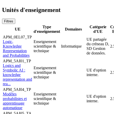
Unités d'enseignement
Filtres
Type
Catégorie
Cr
UE
Domaines
d'enseignement
d'UE
E
APM_0EL07_TP
UE partagée
Logic,
Enseignement
du créneau D,
Knowledge
scientifique &
Informatique
2.
SD Gestion
Representation
technique
de données.
and Probabilities
APM_5AI01_TP
Logics and
Enseignement
Symbolic AI :
UE d'option
scientifique &
2.
knowledge
interne.
technique
representation and
rea...
APM_5AI04_TP
Modèles
Enseignement
UE d'option
probabilistes et
scientifique &
2.
interne.
apprentissage
technique
automatique
APM_5AI05_TA