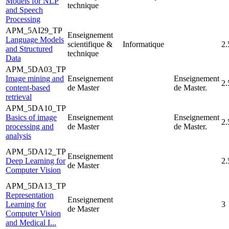
Models for NLP
technique
and Speech
Processing
APM_5AI29_TP
Enseignement
Language Models
scientifique &
Informatique
2.
and Structured
technique
Data
APM_5DA03_TP
Image mining and
Enseignement
Enseignement
2.
content-based
de Master
de Master.
retrieval
APM_5DA10_TP
Basics of image
Enseignement
Enseignement
2.
processing and
de Master
de Master.
analysis
APM_5DA12_TP
Enseignement
Deep Learning for
2.
de Master
Computer Vision
APM_5DA13_TP
Representation
Enseignement
Learning for
3
de Master
Computer Vision
and Medical I...