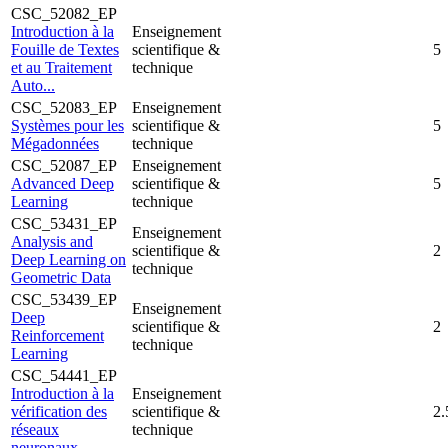
CSC_52082_EP
Introduction à la
Enseignement
Fouille de Textes
scientifique &
5
et au Traitement
technique
Auto...
CSC_52083_EP
Enseignement
Systèmes pour les
scientifique &
5
Mégadonnées
technique
CSC_52087_EP
Enseignement
Advanced Deep
scientifique &
5
Learning
technique
CSC_53431_EP
Enseignement
Analysis and
scientifique &
2
Deep Learning on
technique
Geometric Data
CSC_53439_EP
Enseignement
Deep
scientifique &
2
Reinforcement
technique
Learning
CSC_54441_EP
Introduction à la
Enseignement
vérification des
scientifique &
2.
réseaux
technique
neuronaux