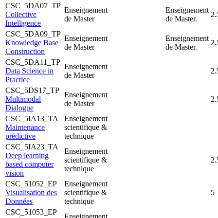
CSC_5DA07_TP
Enseignement
Enseignement
Collective
2.
de Master
de Master.
Intelligence
CSC_5DA09_TP
Enseignement
Enseignement
Knowledge Base
2.
de Master
de Master.
Construction
CSC_5DA11_TP
Enseignement
Data Science in
2.
de Master
Practice
CSC_5DS17_TP
Enseignement
Multimodal
2.
de Master
Dialogue
CSC_5IA13_TA
Enseignement
Maintenance
scientifique &
prédictive
technique
CSC_5IA23_TA
Enseignement
Deep learning
scientifique &
2.
based computer
technique
vision
CSC_51052_EP
Enseignement
Visualisation des
scientifique &
5
Données
technique
CSC_51053_EP
Enseignement