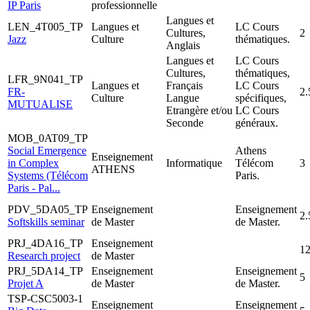
IP Paris
professionnelle
Langues et
LEN_4T005_TP
Langues et
LC Cours
Cultures,
2
Jazz
Culture
thématiques.
Anglais
Langues et
LC Cours
Cultures,
thématiques,
LFR_9N041_TP
Langues et
Français
LC Cours
FR-
2.
Culture
Langue
spécifiques,
MUTUALISE
Etrangère et/ou
LC Cours
Seconde
généraux.
MOB_0AT09_TP
Social Emergence
Athens
Enseignement
in Complex
Informatique
Télécom
3
ATHENS
Systems (Télécom
Paris.
Paris - Pal...
PDV_5DA05_TP
Enseignement
Enseignement
2.
Softskills seminar
de Master
de Master.
PRJ_4DA16_TP
Enseignement
12
Research project
de Master
PRJ_5DA14_TP
Enseignement
Enseignement
5
Projet A
de Master
de Master.
TSP-CSC5003-1
Enseignement
Enseignement