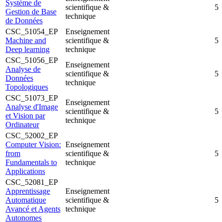
Système de
scientifique &
5
Gestion de Base
technique
de Données
CSC_51054_EP
Enseignement
Machine and
scientifique &
5
Deep learning
technique
CSC_51056_EP
Enseignement
Analyse de
scientifique &
5
Données
technique
Topologiques
CSC_51073_EP
Enseignement
Analyse d'Image
scientifique &
5
et Vision par
technique
Ordinateur
CSC_52002_EP
Computer Vision:
Enseignement
from
scientifique &
5
Fundamentals to
technique
Applications
CSC_52081_EP
Apprentissage
Enseignement
Automatique
scientifique &
5
Avancé et Agents
technique
Autonomes