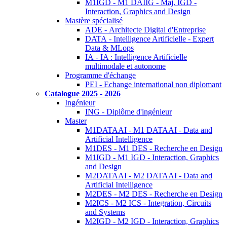
M1IGD - M1 DAIIG - Maj. IGD -
Interaction, Graphics and Design
Mastère spécialisé
ADE - Architecte Digital d'Entreprise
DATA - Intelligence Artificielle - Expert
Data & MLops
IA - IA : Intelligence Artificielle
multimodale et autonome
Programme d'échange
PEI - Echange international non diplomant
Catalogue 2025 - 2026
Ingénieur
ING - Diplôme d'ingénieur
Master
M1DATAAI - M1 DATAAI - Data and
Artificial Intelligence
M1DES - M1 DES - Recherche en Design
M1IGD - M1 IGD - Interaction, Graphics
and Design
M2DATAAI - M2 DATAAI - Data and
Artificial Intelligence
M2DES - M2 DES - Recherche en Design
M2ICS - M2 ICS - Integration, Circuits
and Systems
M2IGD - M2 IGD - Interaction, Graphics