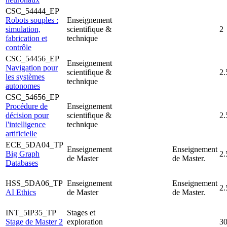
CSC_54444_EP
Robots souples :
Enseignement
simulation,
scientifique &
2
fabrication et
technique
contrôle
CSC_54456_EP
Enseignement
Navigation pour
scientifique &
2.
les systèmes
technique
autonomes
CSC_54656_EP
Procédure de
Enseignement
décision pour
scientifique &
2.
l'intelligence
technique
artificielle
ECE_5DA04_TP
Enseignement
Enseignement
Big Graph
2.
de Master
de Master.
Databases
HSS_5DA06_TP
Enseignement
Enseignement
2.
AI Ethics
de Master
de Master.
INT_5IP35_TP
Stages et
Stage de Master 2
exploration
3