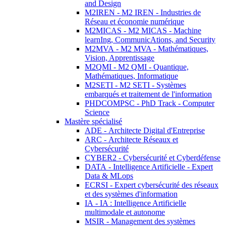
and Design
M2IREN - M2 IREN - Industries de
Réseau et économie numérique
M2MICAS - M2 MICAS - Machine
learnIng, CommunicAtions, and Security
M2MVA - M2 MVA - Mathématiques,
Vision, Apprentissage
M2QMI - M2 QMI - Quantique,
Mathématiques, Informatique
M2SETI - M2 SETI - Systèmes
embarqués et traitement de l'information
PHDCOMPSC - PhD Track - Computer
Science
Mastère spécialisé
ADE - Architecte Digital d'Entreprise
ARC - Architecte Réseaux et
Cybersécurité
CYBER2 - Cybersécurité et Cyberdéfense
DATA - Intelligence Artificielle - Expert
Data & MLops
ECRSI - Expert cybersécurité des réseaux
et des systèmes d'information
IA - IA : Intelligence Artificielle
multimodale et autonome
MSIR - Management des systèmes