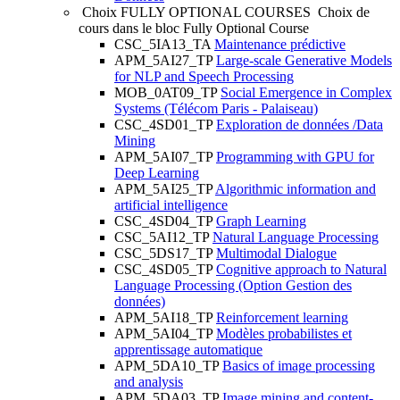
Choix FULLY OPTIONAL COURSES
Choix de
cours dans le bloc Fully Optional Course
CSC_5IA13_TA
Maintenance prédictive
APM_5AI27_TP
Large-scale Generative Models
for NLP and Speech Processing
MOB_0AT09_TP
Social Emergence in Complex
Systems (Télécom Paris - Palaiseau)
CSC_4SD01_TP
Exploration de données /Data
Mining
APM_5AI07_TP
Programming with GPU for
Deep Learning
APM_5AI25_TP
Algorithmic information and
artificial intelligence
CSC_4SD04_TP
Graph Learning
CSC_5AI12_TP
Natural Language Processing
CSC_5DS17_TP
Multimodal Dialogue
CSC_4SD05_TP
Cognitive approach to Natural
Language Processing (Option Gestion des
données)
APM_5AI18_TP
Reinforcement learning
APM_5AI04_TP
Modèles probabilistes et
apprentissage automatique
APM_5DA10_TP
Basics of image processing
and analysis
APM_5DA03_TP
Image mining and content-