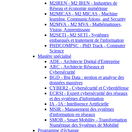
M2IREN - M2 IREN - Industries de
Réseau et économie numérique
M2MICAS - M2 MICAS - Machine
learnIng, CommunicAtions, and Security
M2MVA - M2 MVA - Mathématiques,
Vision, Apprentissage
M2SETI - M2 SETI - Systèmes
embarqués et traitement de l'information
PHDCOMPSC - PhD Track - Computer
Science
Mastère spécialisé
ADE - Architecte Digital d'Entreprise
ARC - Architecte Réseaux et
Cybersécurité
BGD - Big Data : gestion et analyse des
données massives
CYBER2 - Cybersécurité et Cyberdéfense
ECRSI - Expert cybersécurité des réseaux
et des systèmes d'information
IA - IA : Intelligence Artificielle
MSIR - Management des systèmes
d'information en réseaux
SMOB - Smart Mobility - Transformation
Numérique des Systèmes de Mobilité
Programme d'échange