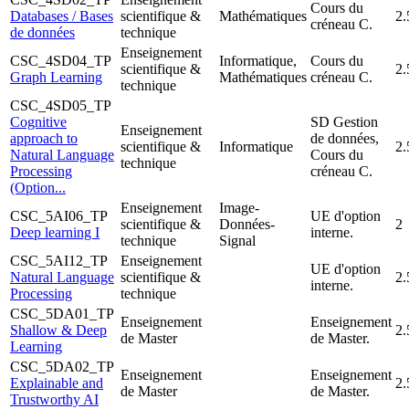
Cours du
Databases / Bases
scientifique &
Mathématiques
2.
créneau C.
de données
technique
Enseignement
CSC_4SD04_TP
Informatique,
Cours du
scientifique &
2.
Graph Learning
Mathématiques
créneau C.
technique
CSC_4SD05_TP
Cognitive
SD Gestion
Enseignement
approach to
de données,
scientifique &
Informatique
2.
Natural Language
Cours du
technique
Processing
créneau C.
(Option...
Enseignement
Image-
CSC_5AI06_TP
UE d'option
scientifique &
Données-
2
Deep learning I
interne.
technique
Signal
CSC_5AI12_TP
Enseignement
UE d'option
Natural Language
scientifique &
2.
interne.
Processing
technique
CSC_5DA01_TP
Enseignement
Enseignement
Shallow & Deep
2.
de Master
de Master.
Learning
CSC_5DA02_TP
Enseignement
Enseignement
Explainable and
2.
de Master
de Master.
Trustworthy AI