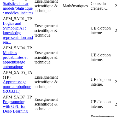
Enseignement
Statistics: linear
Cours du
scientifique &
Mathématiques
2
models/Statistique
créneau C.
technique
: modèles linéaires
APM_5AI01_TP
Logics and
Enseignement
Symbolic AI :
UE d'option
scientifique &
2
knowledge
interne.
technique
representation and
rea...
APM_5AI04_TP
Modèles
Enseignement
UE d'option
probabilistes et
scientifique &
interne.
apprentissage
technique
automatique
APM_5AI05_TA
(TP)
Enseignement
UE d'option
Apprentissage
scientifique &
2
interne.
pour la robotique
technique
(ROB311)
APM_5AI07_TP
Enseignement
Programming
UE d'option
scientifique &
2
with GPU for
interne.
technique
Deep Learning
Enseignement