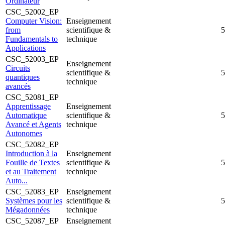
Ordinateur
CSC_52002_EP
Computer Vision:
Enseignement
from
scientifique &
5
Fundamentals to
technique
Applications
CSC_52003_EP
Enseignement
Circuits
scientifique &
5
quantiques
technique
avancés
CSC_52081_EP
Apprentissage
Enseignement
Automatique
scientifique &
5
Avancé et Agents
technique
Autonomes
CSC_52082_EP
Introduction à la
Enseignement
Fouille de Textes
scientifique &
5
et au Traitement
technique
Auto...
CSC_52083_EP
Enseignement
Systèmes pour les
scientifique &
5
Mégadonnées
technique
CSC_52087_EP
Enseignement