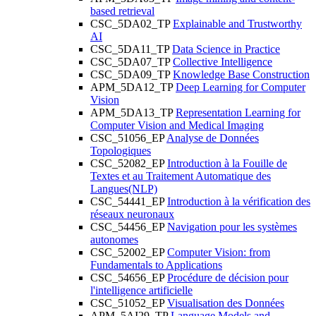
based retrieval
CSC_5DA02_TP
Explainable and Trustworthy
AI
CSC_5DA11_TP
Data Science in Practice
CSC_5DA07_TP
Collective Intelligence
CSC_5DA09_TP
Knowledge Base Construction
APM_5DA12_TP
Deep Learning for Computer
Vision
APM_5DA13_TP
Representation Learning for
Computer Vision and Medical Imaging
CSC_51056_EP
Analyse de Données
Topologiques
CSC_52082_EP
Introduction à la Fouille de
Textes et au Traitement Automatique des
Langues(NLP)
CSC_54441_EP
Introduction à la vérification des
réseaux neuronaux
CSC_54456_EP
Navigation pour les systèmes
autonomes
CSC_52002_EP
Computer Vision: from
Fundamentals to Applications
CSC_54656_EP
Procédure de décision pour
l'intelligence artificielle
CSC_51052_EP
Visualisation des Données
APM_5AI29_TP
Language Models and