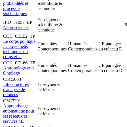
probabilités et
scientifique &
processus
technique
stochastiques
Enseignement
BIO_51057_EP
scientifique &
5
Neurosciences
technique
CCH_0EL52_TP
Le corps politique
Humanités
Humanités
UE partagée
: Citoyenneté,
1
Contemporaines
Contemporaines
du créneau D.
techniques du
corps et ...
CCH_0EL66_TP
Humanités
Humanités
UE partagée
Antropology and
1
Contemporaines
Contemporaines
du créneau D.
Ontology
CSC5003
Infrastructures
Enseignement
d'analyse de
de Master
données
CSC7201
Apprentissage
Enseignement
automatique pour
de Master
les réseaux et
services nf...