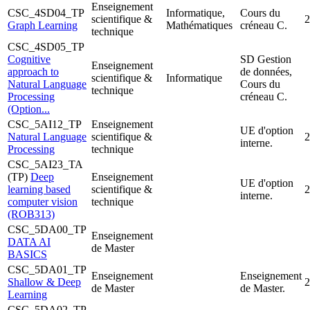
Enseignement
CSC_4SD04_TP
Informatique,
Cours du
scientifique &
2
Graph Learning
Mathématiques
créneau C.
technique
CSC_4SD05_TP
Cognitive
SD Gestion
Enseignement
approach to
de données,
scientifique &
Informatique
Natural Language
Cours du
technique
Processing
créneau C.
(Option...
CSC_5AI12_TP
Enseignement
UE d'option
Natural Language
scientifique &
2
interne.
Processing
technique
CSC_5AI23_TA
(TP)
Deep
Enseignement
UE d'option
learning based
scientifique &
2
interne.
computer vision
technique
(ROB313)
CSC_5DA00_TP
Enseignement
DATA AI
de Master
BASICS
CSC_5DA01_TP
Enseignement
Enseignement
Shallow & Deep
2
de Master
de Master.
Learning
CSC_5DA02_TP