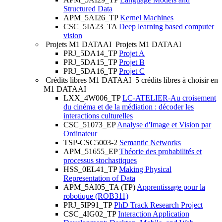
Structured Data
APM_5AI26_TP
Kernel Machines
CSC_5IA23_TA
Deep learning based computer
vision
Projets M1 DATAAI
Projets M1 DATAAI
PRJ_5DA14_TP
Projet A
PRJ_5DA15_TP
Projet B
PRJ_5DA16_TP
Projet C
Crédits libres M1 DATAAI
5 crédits libres à choisir en
M1 DATAAI
LXX_4W006_TP
LC-ATELIER-Au croisement
du cinéma et de la médiation : décoder les
interactions culturelles
CSC_51073_EP
Analyse d'Image et Vision par
Ordinateur
TSP-CSC5003-2
Semantic Networks
APM_51655_EP
Théorie des probabilités et
processus stochastiques
HSS_0EL41_TP
Making Physical
Representation of Data
APM_5AI05_TA (TP)
Apprentissage pour la
robotique (ROB311)
PRJ_5IP91_TP
PhD Track Research Project
CSC_4IG02_TP
Interaction Application