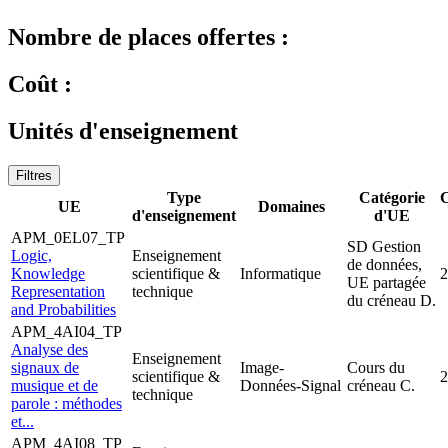
Nombre de places offertes :
Coût :
Unités d'enseignement
Filtres
Type
Catégorie
C
UE
Domaines
d'enseignement
d'UE
APM_0EL07_TP
SD Gestion
Logic,
Enseignement
de données,
Knowledge
scientifique &
Informatique
2
UE partagée
Representation
technique
du créneau D.
and Probabilities
APM_4AI04_TP
Analyse des
Enseignement
signaux de
Image-
Cours du
scientifique &
2
musique et de
Données-Signal
créneau C.
technique
parole : méthodes
et...
APM_4AI08_TP