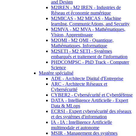
and Design
M2IREN - M2 IREN - Industries de
Réseau et économie numérique
M2MICAS - M2 MICAS - Machine
learnIng, CommunicAtions, and Security
M2MVA - M2 MVA - Mathématiques,
Vision, Apprentissage
M2QMI - M2 QMI - Quantique,
Mathématiques, Informatique
M2SETI - M2 SETI - Systèmes
embarqués et traitement de l'information
PHDCOMPSC - PhD Track - Computer
Science
Mastère spécialisé
ADE - Architecte Digital d'Entreprise
ARC - Architecte Réseaux et
Cybersécurité
CYBER2 - Cybersécurité et Cyberdéfense
DATA - Intelligence Artificielle - Expert
Data & MLops
ECRSI - Expert cybersécurité des réseaux
et des systèmes d'information
IA - IA : Intelligence Artificielle
multimodale et autonome
MSIR - Management des systèmes