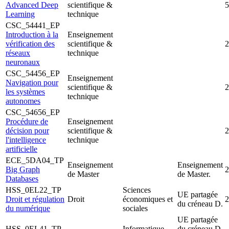
Advanced Deep
scientifique &
5
Learning
technique
CSC_54441_EP
Introduction à la
Enseignement
vérification des
scientifique &
2
réseaux
technique
neuronaux
CSC_54456_EP
Enseignement
Navigation pour
scientifique &
2
les systèmes
technique
autonomes
CSC_54656_EP
Procédure de
Enseignement
décision pour
scientifique &
2
l'intelligence
technique
artificielle
ECE_5DA04_TP
Enseignement
Enseignement
Big Graph
2
de Master
de Master.
Databases
HSS_0EL22_TP
Sciences
UE partagée
Droit et régulation
Droit
économiques et
2
du créneau D.
du numérique
sociales
UE partagée
HSS_0EL41_TP
Informatique,
du créneau D,