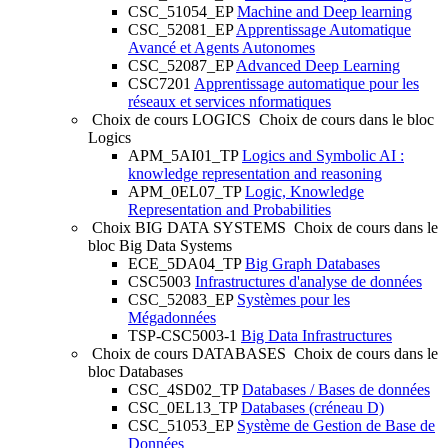
CSC_51054_EP
Machine and Deep learning
CSC_52081_EP
Apprentissage Automatique
Avancé et Agents Autonomes
CSC_52087_EP
Advanced Deep Learning
CSC7201
Apprentissage automatique pour les
réseaux et services nformatiques
Choix de cours LOGICS
Choix de cours dans le bloc
Logics
APM_5AI01_TP
Logics and Symbolic AI :
knowledge representation and reasoning
APM_0EL07_TP
Logic, Knowledge
Representation and Probabilities
Choix BIG DATA SYSTEMS
Choix de cours dans le
bloc Big Data Systems
ECE_5DA04_TP
Big Graph Databases
CSC5003
Infrastructures d'analyse de données
CSC_52083_EP
Systèmes pour les
Mégadonnées
TSP-CSC5003-1
Big Data Infrastructures
Choix de cours DATABASES
Choix de cours dans le
bloc Databases
CSC_4SD02_TP
Databases / Bases de données
CSC_0EL13_TP
Databases (créneau D)
CSC_51053_EP
Système de Gestion de Base de
Données