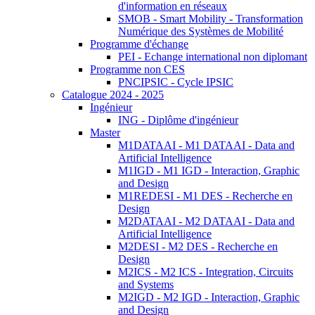
d'information en réseaux
SMOB - Smart Mobility - Transformation
Numérique des Systèmes de Mobilité
Programme d'échange
PEI - Echange international non diplomant
Programme non CES
PNCIPSIC - Cycle IPSIC
Catalogue 2024 - 2025
Ingénieur
ING - Diplôme d'ingénieur
Master
M1DATAAI - M1 DATAAI - Data and
Artificial Intelligence
M1IGD - M1 IGD - Interaction, Graphic
and Design
M1REDESI - M1 DES - Recherche en
Design
M2DATAAI - M2 DATAAI - Data and
Artificial Intelligence
M2DESI - M2 DES - Recherche en
Design
M2ICS - M2 ICS - Integration, Circuits
and Systems
M2IGD - M2 IGD - Interaction, Graphic
and Design