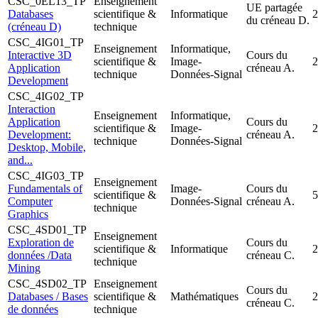
CSC_0EL13_TP
Enseignement
UE partagée
Databases
scientifique &
Informatique
2
du créneau D.
(créneau D)
technique
CSC_4IG01_TP
Enseignement
Informatique,
Interactive 3D
Cours du
scientifique &
Image-
2
Application
créneau A.
technique
Données-Signal
Development
CSC_4IG02_TP
Interaction
Enseignement
Informatique,
Application
Cours du
scientifique &
Image-
2
Development:
créneau A.
technique
Données-Signal
Desktop, Mobile,
and...
CSC_4IG03_TP
Enseignement
Fundamentals of
Image-
Cours du
scientifique &
5
Computer
Données-Signal
créneau A.
technique
Graphics
CSC_4SD01_TP
Enseignement
Exploration de
Cours du
scientifique &
Informatique
2
données /Data
créneau C.
technique
Mining
CSC_4SD02_TP
Enseignement
Cours du
Databases / Bases
scientifique &
Mathématiques
2
créneau C.
de données
technique