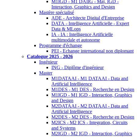
M1IGD - M1 DAIIG - Maj. IGD -
Interaction, Graphics and Design
Mastère spécialisé
ADE - Architecte Digital d'Entreprise
DATA - Intelligence Artificielle - Expert
Data & MLops
IA - IA : Intelligence Artificielle
multimodale et autonome
Programme d'échange
PEI - Echange international non diplomant
Catalogue 2025 - 2026
Ingénieur
ING - Diplôme d'ingénieur
Master
M1DATAAI - M1 DATAAI - Data and
Artificial Intelligence
M1DES - M1 DES - Recherche en Design
M1IGD - M1 IGD - Interaction, Graphics
and Design
M2DATAAI - M2 DATAAI - Data and
Artificial Intelligence
M2DES - M2 DES - Recherche en Design
M2ICS - M2 ICS - Integration, Circuits
and Systems
M2IGD - M2 IGD - Interaction, Graphics