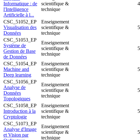
Informatique : de
scientifique &
4
l'Intelligence
technique
Artificielle à l...
CSC_51052_EP
Enseignement
Visualisation des
scientifique &
5
Données
technique
CSC_51053_EP
Enseignement
Système de
scientifique &
5
Gestion de Base
technique
de Données
CSC_51054_EP
Enseignement
Machine and
scientifique &
5
Deep learning
technique
CSC_51056_EP
Enseignement
Analyse de
scientifique &
5
Données
technique
Topologiques
CSC_51058_EP
Enseignement
Introduction à la
scientifique &
5
Cryptologie
technique
CSC_51073_EP
Enseignement
Analyse d'Image
scientifique &
5
et Vision par
technique