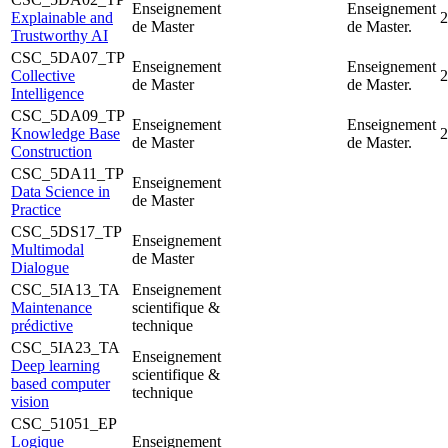
Enseignement
Enseignement
Explainable and
2
de Master
de Master.
Trustworthy AI
CSC_5DA07_TP
Enseignement
Enseignement
Collective
2
de Master
de Master.
Intelligence
CSC_5DA09_TP
Enseignement
Enseignement
Knowledge Base
2
de Master
de Master.
Construction
CSC_5DA11_TP
Enseignement
Data Science in
de Master
Practice
CSC_5DS17_TP
Enseignement
Multimodal
de Master
Dialogue
CSC_5IA13_TA
Enseignement
Maintenance
scientifique &
prédictive
technique
CSC_5IA23_TA
Enseignement
Deep learning
scientifique &
based computer
technique
vision
CSC_51051_EP
Logique
Enseignement