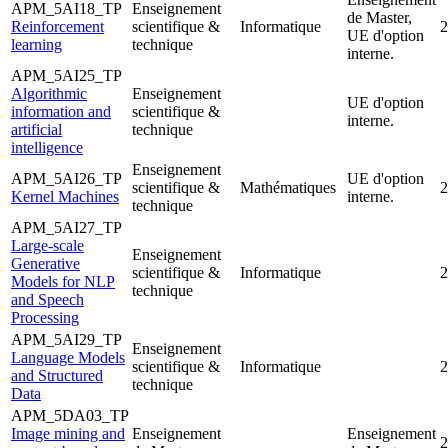
APM_5AI18_TP
Enseignement
de Master,
Reinforcement
scientifique &
Informatique
2
UE d'option
learning
technique
interne.
APM_5AI25_TP
Algorithmic
Enseignement
UE d'option
information and
scientifique &
interne.
artificial
technique
intelligence
Enseignement
APM_5AI26_TP
UE d'option
scientifique &
Mathématiques
2
Kernel Machines
interne.
technique
APM_5AI27_TP
Large-scale
Enseignement
Generative
scientifique &
Informatique
2
Models for NLP
technique
and Speech
Processing
APM_5AI29_TP
Enseignement
Language Models
scientifique &
Informatique
2
and Structured
technique
Data
APM_5DA03_TP
Image mining and
Enseignement
Enseignement
2