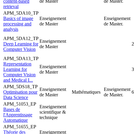
content-based
de Master
de Master.
retrieval
APM_5DA10_TP
Basics of image
Enseignement
Enseignement
processing and
de Master
de Master.
analysis
APM_5DA12_TP
Enseignement
Deep Learning for
2
de Master
Computer Vision
APM_5DA13_TP
Representation
Enseignement
Learning for
3
de Master
Computer Vision
and Medical I...
APM_5DS18_TP
Enseignement
Enseignement
Optimisation pour
Mathématiques
6
de Master
de Master.
Data Science
APM_51053_EP
Enseignement
Bases de
scientifique &
l'Apprentissage
technique
Automatique
APM_51655_EP
Théorie des
Enseignement