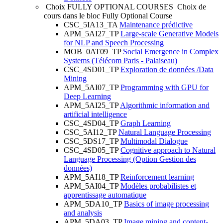
Choix FULLY OPTIONAL COURSES
Choix de
cours dans le bloc Fully Optional Course
CSC_5IA13_TA
Maintenance prédictive
APM_5AI27_TP
Large-scale Generative Models
for NLP and Speech Processing
MOB_0AT09_TP
Social Emergence in Complex
Systems (Télécom Paris - Palaiseau)
CSC_4SD01_TP
Exploration de données /Data
Mining
APM_5AI07_TP
Programming with GPU for
Deep Learning
APM_5AI25_TP
Algorithmic information and
artificial intelligence
CSC_4SD04_TP
Graph Learning
CSC_5AI12_TP
Natural Language Processing
CSC_5DS17_TP
Multimodal Dialogue
CSC_4SD05_TP
Cognitive approach to Natural
Language Processing (Option Gestion des
données)
APM_5AI18_TP
Reinforcement learning
APM_5AI04_TP
Modèles probabilistes et
apprentissage automatique
APM_5DA10_TP
Basics of image processing
and analysis
APM_5DA03_TP
Image mining and content-