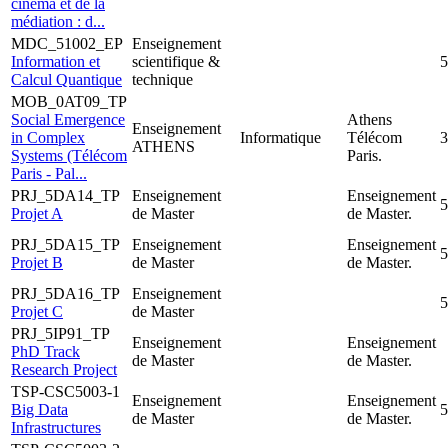
cinéma et de la
médiation : d...
MDC_51002_EP
Enseignement
Information et
scientifique &
5
Calcul Quantique
technique
MOB_0AT09_TP
Social Emergence
Athens
Enseignement
in Complex
Informatique
Télécom
3
ATHENS
Systems (Télécom
Paris.
Paris - Pal...
PRJ_5DA14_TP
Enseignement
Enseignement
5
Projet A
de Master
de Master.
PRJ_5DA15_TP
Enseignement
Enseignement
5
Projet B
de Master
de Master.
PRJ_5DA16_TP
Enseignement
5
Projet C
de Master
PRJ_5IP91_TP
Enseignement
Enseignement
PhD Track
de Master
de Master.
Research Project
TSP-CSC5003-1
Enseignement
Enseignement
Big Data
5
de Master
de Master.
Infrastructures