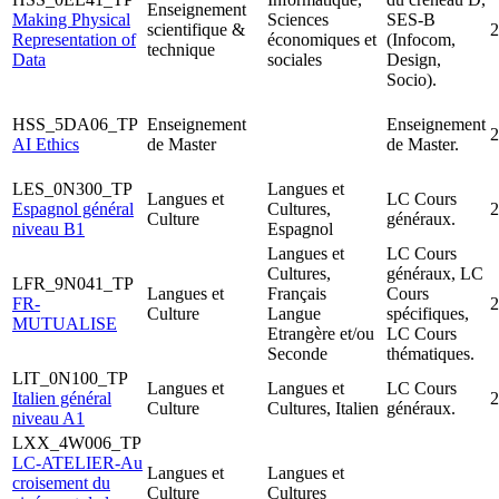
Enseignement
Making Physical
Sciences
SES-B
scientifique &
2
Representation of
économiques et
(Infocom,
technique
Data
sociales
Design,
Socio).
HSS_5DA06_TP
Enseignement
Enseignement
2
AI Ethics
de Master
de Master.
LES_0N300_TP
Langues et
Langues et
LC Cours
Espagnol général
Cultures,
2
Culture
généraux.
niveau B1
Espagnol
Langues et
LC Cours
Cultures,
généraux, LC
LFR_9N041_TP
Langues et
Français
Cours
FR-
2
Culture
Langue
spécifiques,
MUTUALISE
Etrangère et/ou
LC Cours
Seconde
thématiques.
LIT_0N100_TP
Langues et
Langues et
LC Cours
Italien général
2
Culture
Cultures, Italien
généraux.
niveau A1
LXX_4W006_TP
LC-ATELIER-Au
Langues et
Langues et
croisement du
Culture
Cultures