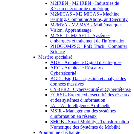
M2IREN - M2 IREN - Industries de
Réseau et économie numérique
M2MICAS - M2 MICAS - Machine
learnIng, CommunicAtions, and Security
M2MVA - M2 MVA - Mathématiques,
Vision, Apprentissage
M2SETI - M2 SETI - Systèmes
embarqués et traitement de l'information
PHDCOMPSC - PhD Track - Computer
Science
Mastère spécialisé
ADE - Architecte Digital d'Entreprise
ARC - Architecte Réseaux et
Cybersécurité
BGD - Big Data : gestion et analyse des
données massives
CYBER2 - Cybersécurité et Cyberdéfense
ECRSI - Expert cybersécurité des réseaux
et des systèmes d'information
IA - IA : Intelligence Artificielle
MSIR - Management des systèmes
d'information en réseaux
SMOB - Smart Mobility - Transformation
Numérique des Systèmes de Mobilité
Programme d'échange