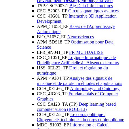
Development: Desktop, Mobile, and Web
TSP-CSC5003-1
Big Data Infrastructures
CSC_52003_EP
Circuits quantiques avancés
CSC_4IG01_TP
Interactive 3D Application
Development
APM_51053_EP
Bases de l'Apprentissage
Automatique
BIO_51057_EP
Neurosciences
APM_5DS18_TP
Optimisation pour Data
Science
LFR_9N041_TP
FR-MUTUALISE
CSC_51051_EP
Logique Informatique : de
l'Intelligence Artificielle à l'Absence d'erreurs
HSS_0EL22_TP
Droit et régulation du
numérique
APM_4AI04_TP
Analyse des signaux de
musique et de parole : méthodes et applications
CCH_0EL66_TP
Antropology and Ontology
CSC_4IG03_TP
Fundamentals of Computer
Graphics
CSC_5AI23_TA (TP)
Deep learning based
computer vision (ROB313)
CCH_0EL52_TP
Le corps politique :
Citoyenneté, techniques du corps et biopolitique
MDC_51002_EP
Information et Calcul