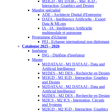
M1IGD - M1 DAIIG - Maj. IGD -
Interaction, Graphics and Design
Mastère spécialisé
ADE - Architecte Digital d'Entreprise
DATA - Intelligence Artificielle - Expert
Data & MLops
IA - IA : Intelligence Artificielle
multimodale et autonome
Programme d'échange
PEI - Echange international non diplomant
Catalogue 2025 - 2026
Ingénieur
ING - Diplôme d'ingénieur
Master
M1DATAAI - M1 DATAAI - Data and
Artificial Intelligence
M1DES - M1 DES - Recherche en Design
M1IGD - M1 IGD - Interaction, Graphics
and Design
M2DATAAI - M2 DATAAI - Data and
Artificial Intelligence
M2DES - M2 DES - Recherche en Design
M2ICS - M2 ICS - Integration, Circuits
and Systems
M2IGD - M2 IGD - Interaction, Graphics