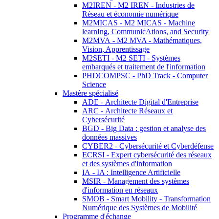
M2IREN - M2 IREN - Industries de
Réseau et économie numérique
M2MICAS - M2 MICAS - Machine
learnIng, CommunicAtions, and Security
M2MVA - M2 MVA - Mathématiques,
Vision, Apprentissage
M2SETI - M2 SETI - Systèmes
embarqués et traitement de l'information
PHDCOMPSC - PhD Track - Computer
Science
Mastère spécialisé
ADE - Architecte Digital d'Entreprise
ARC - Architecte Réseaux et
Cybersécurité
BGD - Big Data : gestion et analyse des
données massives
CYBER2 - Cybersécurité et Cyberdéfense
ECRSI - Expert cybersécurité des réseaux
et des systèmes d'information
IA - IA : Intelligence Artificielle
MSIR - Management des systèmes
d'information en réseaux
SMOB - Smart Mobility - Transformation
Numérique des Systèmes de Mobilité
Programme d'échange