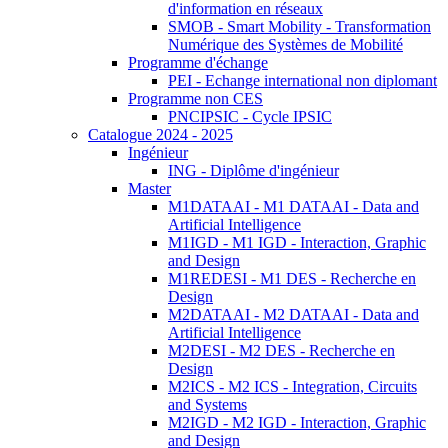
d'information en réseaux
SMOB - Smart Mobility - Transformation
Numérique des Systèmes de Mobilité
Programme d'échange
PEI - Echange international non diplomant
Programme non CES
PNCIPSIC - Cycle IPSIC
Catalogue 2024 - 2025
Ingénieur
ING - Diplôme d'ingénieur
Master
M1DATAAI - M1 DATAAI - Data and
Artificial Intelligence
M1IGD - M1 IGD - Interaction, Graphic
and Design
M1REDESI - M1 DES - Recherche en
Design
M2DATAAI - M2 DATAAI - Data and
Artificial Intelligence
M2DESI - M2 DES - Recherche en
Design
M2ICS - M2 ICS - Integration, Circuits
and Systems
M2IGD - M2 IGD - Interaction, Graphic
and Design