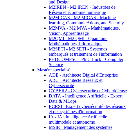
and Design
M2IREN - M2 IREN - Industries de
Réseau et économie numérique
M2MICAS - M2 MICAS - Machine
learnIng, CommunicAtions, and Security
M2MVA - M2 MVA - Mathématiques,
Vision, Apprentissage
M2QMI - M2 QMI - Quantique,
Mathématiques, Informatique
M2SETI - M2 SETI - Systèmes
embarqués et traitement de l'information
PHDCOMPSC - PhD Track - Computer
Science
Mastère spécialisé
ADE - Architecte Digital d'Entreprise
ARC - Architecte Réseaux et
Cybersécurité
CYBER2 - Cybersécurité et Cyberdéfense
DATA - Intelligence Artificielle - Expert
Data & MLops
ECRSI - Expert cybersécurité des réseaux
et des systèmes d'information
IA - IA : Intelligence Artificielle
multimodale et autonome
MSIR - Management des systèmes