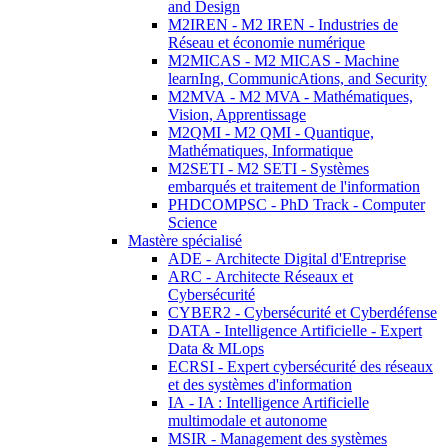
and Design
M2IREN - M2 IREN - Industries de
Réseau et économie numérique
M2MICAS - M2 MICAS - Machine
learnIng, CommunicAtions, and Security
M2MVA - M2 MVA - Mathématiques,
Vision, Apprentissage
M2QMI - M2 QMI - Quantique,
Mathématiques, Informatique
M2SETI - M2 SETI - Systèmes
embarqués et traitement de l'information
PHDCOMPSC - PhD Track - Computer
Science
Mastère spécialisé
ADE - Architecte Digital d'Entreprise
ARC - Architecte Réseaux et
Cybersécurité
CYBER2 - Cybersécurité et Cyberdéfense
DATA - Intelligence Artificielle - Expert
Data & MLops
ECRSI - Expert cybersécurité des réseaux
et des systèmes d'information
IA - IA : Intelligence Artificielle
multimodale et autonome
MSIR - Management des systèmes