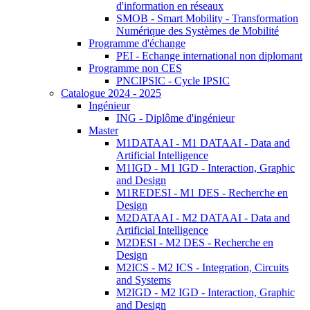
d'information en réseaux
SMOB - Smart Mobility - Transformation
Numérique des Systèmes de Mobilité
Programme d'échange
PEI - Echange international non diplomant
Programme non CES
PNCIPSIC - Cycle IPSIC
Catalogue 2024 - 2025
Ingénieur
ING - Diplôme d'ingénieur
Master
M1DATAAI - M1 DATAAI - Data and
Artificial Intelligence
M1IGD - M1 IGD - Interaction, Graphic
and Design
M1REDESI - M1 DES - Recherche en
Design
M2DATAAI - M2 DATAAI - Data and
Artificial Intelligence
M2DESI - M2 DES - Recherche en
Design
M2ICS - M2 ICS - Integration, Circuits
and Systems
M2IGD - M2 IGD - Interaction, Graphic
and Design