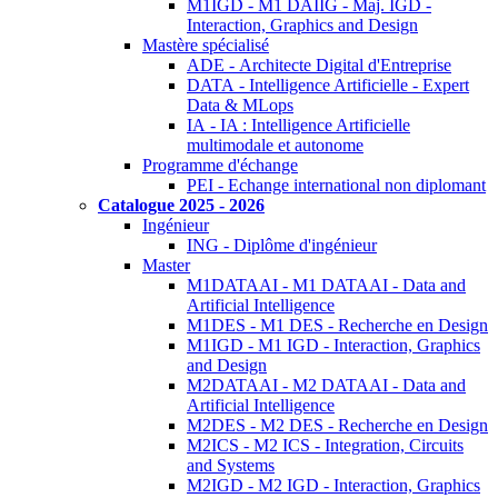
M1IGD - M1 DAIIG - Maj. IGD -
Interaction, Graphics and Design
Mastère spécialisé
ADE - Architecte Digital d'Entreprise
DATA - Intelligence Artificielle - Expert
Data & MLops
IA - IA : Intelligence Artificielle
multimodale et autonome
Programme d'échange
PEI - Echange international non diplomant
Catalogue 2025 - 2026
Ingénieur
ING - Diplôme d'ingénieur
Master
M1DATAAI - M1 DATAAI - Data and
Artificial Intelligence
M1DES - M1 DES - Recherche en Design
M1IGD - M1 IGD - Interaction, Graphics
and Design
M2DATAAI - M2 DATAAI - Data and
Artificial Intelligence
M2DES - M2 DES - Recherche en Design
M2ICS - M2 ICS - Integration, Circuits
and Systems
M2IGD - M2 IGD - Interaction, Graphics