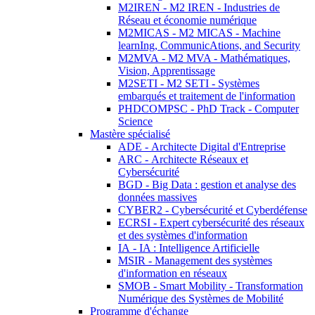
M2IREN - M2 IREN - Industries de
Réseau et économie numérique
M2MICAS - M2 MICAS - Machine
learnIng, CommunicAtions, and Security
M2MVA - M2 MVA - Mathématiques,
Vision, Apprentissage
M2SETI - M2 SETI - Systèmes
embarqués et traitement de l'information
PHDCOMPSC - PhD Track - Computer
Science
Mastère spécialisé
ADE - Architecte Digital d'Entreprise
ARC - Architecte Réseaux et
Cybersécurité
BGD - Big Data : gestion et analyse des
données massives
CYBER2 - Cybersécurité et Cyberdéfense
ECRSI - Expert cybersécurité des réseaux
et des systèmes d'information
IA - IA : Intelligence Artificielle
MSIR - Management des systèmes
d'information en réseaux
SMOB - Smart Mobility - Transformation
Numérique des Systèmes de Mobilité
Programme d'échange