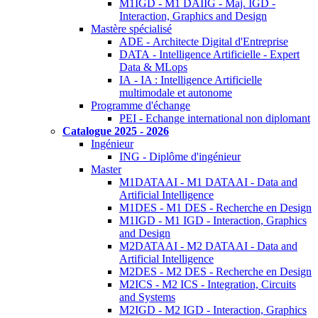
M1IGD - M1 DAIIG - Maj. IGD -
Interaction, Graphics and Design
Mastère spécialisé
ADE - Architecte Digital d'Entreprise
DATA - Intelligence Artificielle - Expert
Data & MLops
IA - IA : Intelligence Artificielle
multimodale et autonome
Programme d'échange
PEI - Echange international non diplomant
Catalogue 2025 - 2026
Ingénieur
ING - Diplôme d'ingénieur
Master
M1DATAAI - M1 DATAAI - Data and
Artificial Intelligence
M1DES - M1 DES - Recherche en Design
M1IGD - M1 IGD - Interaction, Graphics
and Design
M2DATAAI - M2 DATAAI - Data and
Artificial Intelligence
M2DES - M2 DES - Recherche en Design
M2ICS - M2 ICS - Integration, Circuits
and Systems
M2IGD - M2 IGD - Interaction, Graphics