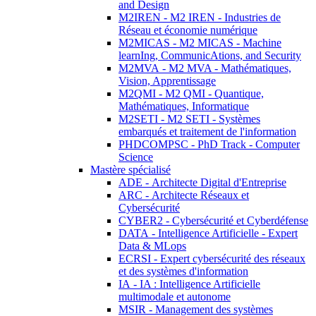
and Design
M2IREN - M2 IREN - Industries de
Réseau et économie numérique
M2MICAS - M2 MICAS - Machine
learnIng, CommunicAtions, and Security
M2MVA - M2 MVA - Mathématiques,
Vision, Apprentissage
M2QMI - M2 QMI - Quantique,
Mathématiques, Informatique
M2SETI - M2 SETI - Systèmes
embarqués et traitement de l'information
PHDCOMPSC - PhD Track - Computer
Science
Mastère spécialisé
ADE - Architecte Digital d'Entreprise
ARC - Architecte Réseaux et
Cybersécurité
CYBER2 - Cybersécurité et Cyberdéfense
DATA - Intelligence Artificielle - Expert
Data & MLops
ECRSI - Expert cybersécurité des réseaux
et des systèmes d'information
IA - IA : Intelligence Artificielle
multimodale et autonome
MSIR - Management des systèmes