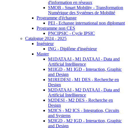
d'information en réseaux
SMOB - Smart Mobility - Transformation
Numérique des Systèmes de Mobilité
Programme d'échange
PEI - Echange international non diplomant
Programme non CES
PNCIPSIC - Cycle IPSIC
Catalogue 2024 - 2025
Ingénieur
ING - Diplôme d'ingénieur
Master
M1DATAAI - M1 DATAAI - Data and
Artificial Intelligence
M1IGD - M1 IGD - Interaction, Graphic
and Design
M1REDESI - M1 DES - Recherche en
Design
M2DATAAI - M2 DATAAI - Data and
Artificial Intelligence
M2DESI - M2 DES - Recherche en
Design
M2ICS - M2 ICS - Integration, Circuits
and Systems
M2IGD - M2 IGD - Interaction, Graphic
and Design