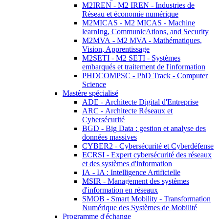
M2IREN - M2 IREN - Industries de
Réseau et économie numérique
M2MICAS - M2 MICAS - Machine
learnIng, CommunicAtions, and Security
M2MVA - M2 MVA - Mathématiques,
Vision, Apprentissage
M2SETI - M2 SETI - Systèmes
embarqués et traitement de l'information
PHDCOMPSC - PhD Track - Computer
Science
Mastère spécialisé
ADE - Architecte Digital d'Entreprise
ARC - Architecte Réseaux et
Cybersécurité
BGD - Big Data : gestion et analyse des
données massives
CYBER2 - Cybersécurité et Cyberdéfense
ECRSI - Expert cybersécurité des réseaux
et des systèmes d'information
IA - IA : Intelligence Artificielle
MSIR - Management des systèmes
d'information en réseaux
SMOB - Smart Mobility - Transformation
Numérique des Systèmes de Mobilité
Programme d'échange