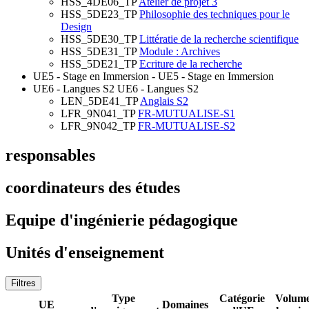
HSS_4DE06_TP
Atelier de projet 3
HSS_5DE23_TP
Philosophie des techniques pour le
Design
HSS_5DE30_TP
Littératie de la recherche scientifique
HSS_5DE31_TP
Module : Archives
HSS_5DE21_TP
Ecriture de la recherche
UE5 - Stage en Immersion
- UE5 - Stage en Immersion
UE6 - Langues S2
UE6 - Langues S2
LEN_5DE41_TP
Anglais S2
LFR_9N041_TP
FR-MUTUALISE-S1
LFR_9N042_TP
FR-MUTUALISE-S2
responsables
coordinateurs des études
Equipe d'ingénierie pédagogique
Unités d'enseignement
Filtres
Type
Catégorie
Volum
UE
Domaines