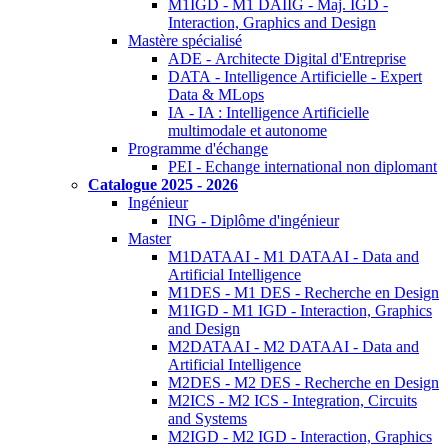
M1IGD - M1 DAIIG - Maj. IGD -
Interaction, Graphics and Design
Mastère spécialisé
ADE - Architecte Digital d'Entreprise
DATA - Intelligence Artificielle - Expert
Data & MLops
IA - IA : Intelligence Artificielle
multimodale et autonome
Programme d'échange
PEI - Echange international non diplomant
Catalogue 2025 - 2026
Ingénieur
ING - Diplôme d'ingénieur
Master
M1DATAAI - M1 DATAAI - Data and
Artificial Intelligence
M1DES - M1 DES - Recherche en Design
M1IGD - M1 IGD - Interaction, Graphics
and Design
M2DATAAI - M2 DATAAI - Data and
Artificial Intelligence
M2DES - M2 DES - Recherche en Design
M2ICS - M2 ICS - Integration, Circuits
and Systems
M2IGD - M2 IGD - Interaction, Graphics