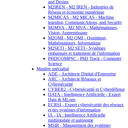
and Design
M2IREN - M2 IREN - Industries de
Réseau et économie numérique
M2MICAS - M2 MICAS - Machine
learnIng, CommunicAtions, and Security
M2MVA - M2 MVA - Mathématiques,
Vision, Apprentissage
M2QMI - M2 QMI - Quantique,
Mathématiques, Informatique
M2SETI - M2 SETI - Systèmes
embarqués et traitement de l'information
PHDCOMPSC - PhD Track - Computer
Science
Mastère spécialisé
ADE - Architecte Digital d'Entreprise
ARC - Architecte Réseaux et
Cybersécurité
CYBER2 - Cybersécurité et Cyberdéfense
DATA - Intelligence Artificielle - Expert
Data & MLops
ECRSI - Expert cybersécurité des réseaux
et des systèmes d'information
IA - IA : Intelligence Artificielle
multimodale et autonome
MSIR - Management des systèmes