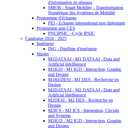
d'information en réseaux
SMOB - Smart Mobility - Transformation
Numérique des Systèmes de Mobilité
Programme d'échange
PEI - Echange international non diplomant
Programme non CES
PNCIPSIC - Cycle IPSIC
Catalogue 2024 - 2025
Ingénieur
ING - Diplôme d'ingénieur
Master
M1DATAAI - M1 DATAAI - Data and
Artificial Intelligence
M1IGD - M1 IGD - Interaction, Graphic
and Design
M1REDESI - M1 DES - Recherche en
Design
M2DATAAI - M2 DATAAI - Data and
Artificial Intelligence
M2DESI - M2 DES - Recherche en
Design
M2ICS - M2 ICS - Integration, Circuits
and Systems
M2IGD - M2 IGD - Interaction, Graphic
and Design