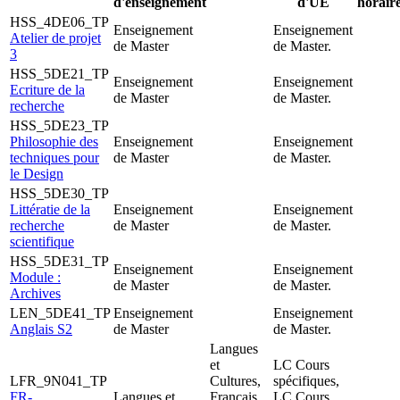
d'enseignement
d'UE
horair
HSS_4DE06_TP
Enseignement
Enseignement
Atelier de projet
de Master
de Master.
3
HSS_5DE21_TP
Enseignement
Enseignement
Ecriture de la
de Master
de Master.
recherche
HSS_5DE23_TP
Philosophie des
Enseignement
Enseignement
techniques pour
de Master
de Master.
le Design
HSS_5DE30_TP
Littératie de la
Enseignement
Enseignement
recherche
de Master
de Master.
scientifique
HSS_5DE31_TP
Enseignement
Enseignement
Module :
de Master
de Master.
Archives
LEN_5DE41_TP
Enseignement
Enseignement
Anglais S2
de Master
de Master.
Langues
et
LC Cours
LFR_9N041_TP
Cultures,
spécifiques,
FR-
Langues et
Français
LC Cours