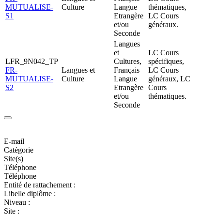
MUTUALISE-
Culture
Langue
thématiques,
S1
Etrangère
LC Cours
et/ou
généraux.
Seconde
Langues
et
LC Cours
LFR_9N042_TP
Cultures,
spécifiques,
FR-
Langues et
Français
LC Cours
MUTUALISE-
Culture
Langue
généraux, LC
S2
Etrangère
Cours
et/ou
thématiques.
Seconde
E-mail
Catégorie
Site(s)
Téléphone
Téléphone
Entité de rattachement :
Libelle diplôme :
Niveau :
Site :