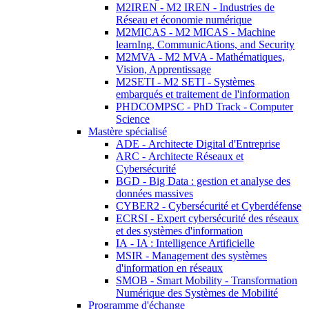
M2IREN - M2 IREN - Industries de
Réseau et économie numérique
M2MICAS - M2 MICAS - Machine
learnIng, CommunicAtions, and Security
M2MVA - M2 MVA - Mathématiques,
Vision, Apprentissage
M2SETI - M2 SETI - Systèmes
embarqués et traitement de l'information
PHDCOMPSC - PhD Track - Computer
Science
Mastère spécialisé
ADE - Architecte Digital d'Entreprise
ARC - Architecte Réseaux et
Cybersécurité
BGD - Big Data : gestion et analyse des
données massives
CYBER2 - Cybersécurité et Cyberdéfense
ECRSI - Expert cybersécurité des réseaux
et des systèmes d'information
IA - IA : Intelligence Artificielle
MSIR - Management des systèmes
d'information en réseaux
SMOB - Smart Mobility - Transformation
Numérique des Systèmes de Mobilité
Programme d'échange