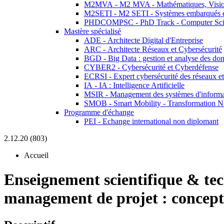
M2MVA - M2 MVA - Mathématiques, Vision
M2SETI - M2 SETI - Systèmes embarqués et 
PHDCOMPSC - PhD Track - Computer Sci
Mastère spécialisé
ADE - Architecte Digital d'Entreprise
ARC - Architecte Réseaux et Cybersécurité
BGD - Big Data : gestion et analyse des do
CYBER2 - Cybersécurité et Cyberdéfense
ECRSI - Expert cybersécurité des réseaux et
IA - IA : Intelligence Artificielle
MSIR - Management des systèmes d'informa
SMOB - Smart Mobility - Transformation N
Programme d'échange
PEI - Echange international non diplomant
2.12.20 (803)
Accueil
Enseignement scientifique & te
management de projet : concept 