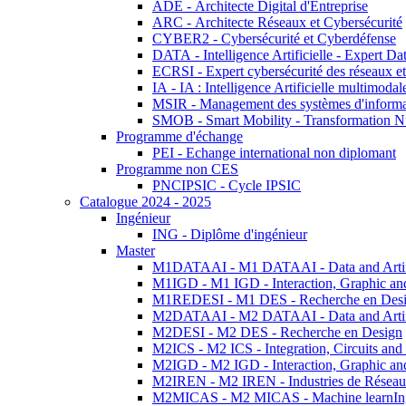
ADE - Architecte Digital d'Entreprise
ARC - Architecte Réseaux et Cybersécurité
CYBER2 - Cybersécurité et Cyberdéfense
DATA - Intelligence Artificielle - Expert 
ECRSI - Expert cybersécurité des réseaux et
IA - IA : Intelligence Artificielle multimoda
MSIR - Management des systèmes d'informa
SMOB - Smart Mobility - Transformation N
Programme d'échange
PEI - Echange international non diplomant
Programme non CES
PNCIPSIC - Cycle IPSIC
Catalogue 2024 - 2025
Ingénieur
ING - Diplôme d'ingénieur
Master
M1DATAAI - M1 DATAAI - Data and Artific
M1IGD - M1 IGD - Interaction, Graphic an
M1REDESI - M1 DES - Recherche en Des
M2DATAAI - M2 DATAAI - Data and Artific
M2DESI - M2 DES - Recherche en Design
M2ICS - M2 ICS - Integration, Circuits and
M2IGD - M2 IGD - Interaction, Graphic an
M2IREN - M2 IREN - Industries de Réseau
M2MICAS - M2 MICAS - Machine learnIng