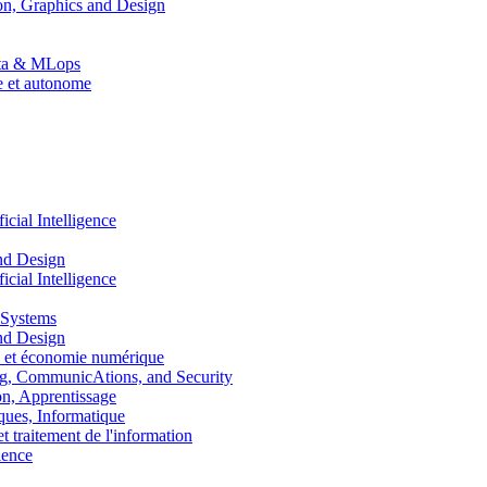
n, Graphics and Design
Data & MLops
le et autonome
ial Intelligence
nd Design
ial Intelligence
 Systems
nd Design
 et économie numérique
, CommunicAtions, and Security
, Apprentissage
ues, Informatique
traitement de l'information
ence