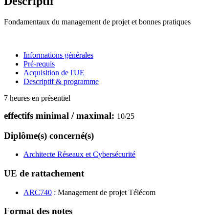
Descriptif
Fondamentaux du management de projet et bonnes pratiques
Informations générales
Pré-requis
Acquisition de l'UE
Descriptif & programme
7 heures en présentiel
effectifs minimal / maximal:
10
/
25
Diplôme(s) concerné(s)
Architecte Réseaux et Cybersécurité
UE de rattachement
ARC740
: Management de projet Télécom
Format des notes