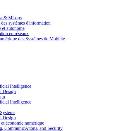
Data & MLops
 des systèmes d'information
le et autonome
tion en réseaux
umérique des Systèmes de Mobilité
ial Intelligence
d Design
ign
ial Intelligence
 Systems
d Design
 et économie numérique
, CommunicAtions, and Security