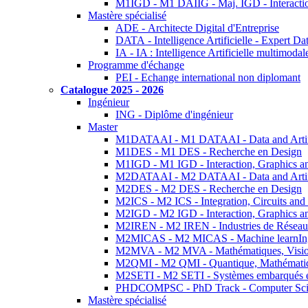
M1IGD - M1 DAIIG - Maj. IGD - Interactio
Mastère spécialisé
ADE - Architecte Digital d'Entreprise
DATA - Intelligence Artificielle - Expert 
IA - IA : Intelligence Artificielle multimoda
Programme d'échange
PEI - Echange international non diplomant
Catalogue 2025 - 2026
Ingénieur
ING - Diplôme d'ingénieur
Master
M1DATAAI - M1 DATAAI - Data and Artific
M1DES - M1 DES - Recherche en Design
M1IGD - M1 IGD - Interaction, Graphics a
M2DATAAI - M2 DATAAI - Data and Artific
M2DES - M2 DES - Recherche en Design
M2ICS - M2 ICS - Integration, Circuits and
M2IGD - M2 IGD - Interaction, Graphics a
M2IREN - M2 IREN - Industries de Réseau
M2MICAS - M2 MICAS - Machine learnIng
M2MVA - M2 MVA - Mathématiques, Vision
M2QMI - M2 QMI - Quantique, Mathématiq
M2SETI - M2 SETI - Systèmes embarqués et 
PHDCOMPSC - PhD Track - Computer Sci
Mastère spécialisé