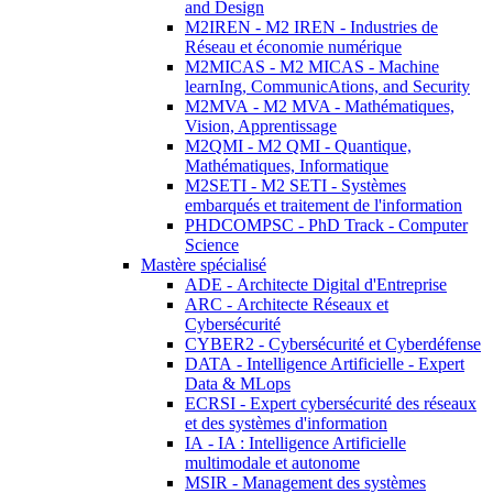
and Design
M2IREN - M2 IREN - Industries de
Réseau et économie numérique
M2MICAS - M2 MICAS - Machine
learnIng, CommunicAtions, and Security
M2MVA - M2 MVA - Mathématiques,
Vision, Apprentissage
M2QMI - M2 QMI - Quantique,
Mathématiques, Informatique
M2SETI - M2 SETI - Systèmes
embarqués et traitement de l'information
PHDCOMPSC - PhD Track - Computer
Science
Mastère spécialisé
ADE - Architecte Digital d'Entreprise
ARC - Architecte Réseaux et
Cybersécurité
CYBER2 - Cybersécurité et Cyberdéfense
DATA - Intelligence Artificielle - Expert
Data & MLops
ECRSI - Expert cybersécurité des réseaux
et des systèmes d'information
IA - IA : Intelligence Artificielle
multimodale et autonome
MSIR - Management des systèmes