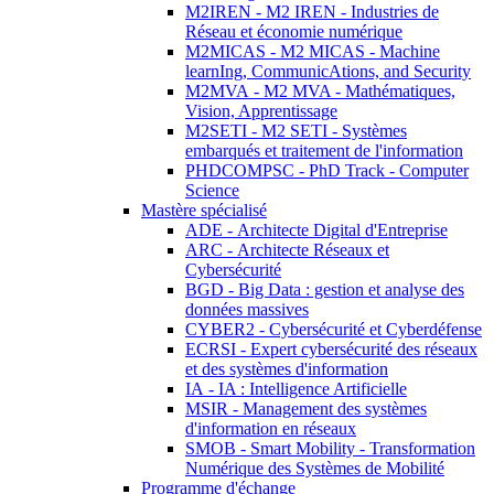
M2IREN - M2 IREN - Industries de
Réseau et économie numérique
M2MICAS - M2 MICAS - Machine
learnIng, CommunicAtions, and Security
M2MVA - M2 MVA - Mathématiques,
Vision, Apprentissage
M2SETI - M2 SETI - Systèmes
embarqués et traitement de l'information
PHDCOMPSC - PhD Track - Computer
Science
Mastère spécialisé
ADE - Architecte Digital d'Entreprise
ARC - Architecte Réseaux et
Cybersécurité
BGD - Big Data : gestion et analyse des
données massives
CYBER2 - Cybersécurité et Cyberdéfense
ECRSI - Expert cybersécurité des réseaux
et des systèmes d'information
IA - IA : Intelligence Artificielle
MSIR - Management des systèmes
d'information en réseaux
SMOB - Smart Mobility - Transformation
Numérique des Systèmes de Mobilité
Programme d'échange