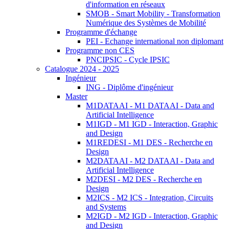
d'information en réseaux
SMOB - Smart Mobility - Transformation
Numérique des Systèmes de Mobilité
Programme d'échange
PEI - Echange international non diplomant
Programme non CES
PNCIPSIC - Cycle IPSIC
Catalogue 2024 - 2025
Ingénieur
ING - Diplôme d'ingénieur
Master
M1DATAAI - M1 DATAAI - Data and
Artificial Intelligence
M1IGD - M1 IGD - Interaction, Graphic
and Design
M1REDESI - M1 DES - Recherche en
Design
M2DATAAI - M2 DATAAI - Data and
Artificial Intelligence
M2DESI - M2 DES - Recherche en
Design
M2ICS - M2 ICS - Integration, Circuits
and Systems
M2IGD - M2 IGD - Interaction, Graphic
and Design