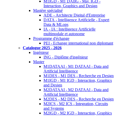
M1IGD - M1 DAIIG - Maj. IGD -
Interaction, Graphics and Design
Mastère spécialisé
ADE - Architecte Digital d'Entreprise
DATA - Intelligence Artificielle - Expert
Data & MLops
IA - IA : Intelligence Artificielle
multimodale et autonome
Programme d'échange
PEI - Echange international non diplomant
Catalogue 2025 - 2026
Ingénieur
ING - Diplôme d'ingénieur
Master
M1DATAAI - M1 DATAAI - Data and
Artificial Intelligence
M1DES - M1 DES - Recherche en Design
M1IGD - M1 IGD - Interaction, Graphics
and Design
M2DATAAI - M2 DATAAI - Data and
Artificial Intelligence
M2DES - M2 DES - Recherche en Design
M2ICS - M2 ICS - Integration, Circuits
and Systems
M2IGD - M2 IGD - Interaction, Graphics