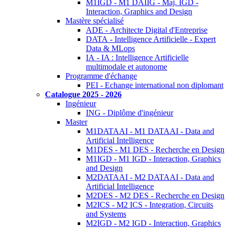
M1IGD - M1 DAIIG - Maj. IGD -
Interaction, Graphics and Design
Mastère spécialisé
ADE - Architecte Digital d'Entreprise
DATA - Intelligence Artificielle - Expert
Data & MLops
IA - IA : Intelligence Artificielle
multimodale et autonome
Programme d'échange
PEI - Echange international non diplomant
Catalogue 2025 - 2026
Ingénieur
ING - Diplôme d'ingénieur
Master
M1DATAAI - M1 DATAAI - Data and
Artificial Intelligence
M1DES - M1 DES - Recherche en Design
M1IGD - M1 IGD - Interaction, Graphics
and Design
M2DATAAI - M2 DATAAI - Data and
Artificial Intelligence
M2DES - M2 DES - Recherche en Design
M2ICS - M2 ICS - Integration, Circuits
and Systems
M2IGD - M2 IGD - Interaction, Graphics