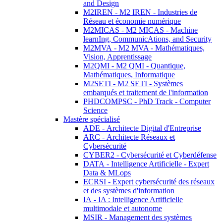
and Design
M2IREN - M2 IREN - Industries de
Réseau et économie numérique
M2MICAS - M2 MICAS - Machine
learnIng, CommunicAtions, and Security
M2MVA - M2 MVA - Mathématiques,
Vision, Apprentissage
M2QMI - M2 QMI - Quantique,
Mathématiques, Informatique
M2SETI - M2 SETI - Systèmes
embarqués et traitement de l'information
PHDCOMPSC - PhD Track - Computer
Science
Mastère spécialisé
ADE - Architecte Digital d'Entreprise
ARC - Architecte Réseaux et
Cybersécurité
CYBER2 - Cybersécurité et Cyberdéfense
DATA - Intelligence Artificielle - Expert
Data & MLops
ECRSI - Expert cybersécurité des réseaux
et des systèmes d'information
IA - IA : Intelligence Artificielle
multimodale et autonome
MSIR - Management des systèmes