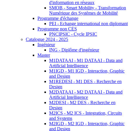
d'information en réseaux
SMOB - Smart Mobility - Transformation
Numérique des Systèmes de Mobilité
Programme d'échange
PEI - Echange international non diplomant
Programme non CES
PNCIPSIC - Cycle IPSIC
Catalogue 2024 - 2025
Ingénieur
ING - Diplôme d'ingénieur
Master
M1DATAAI - M1 DATAAI - Data and
Artificial Intelligence
M1IGD - M1 IGD - Interaction, Graphic
and Design
M1REDESI - M1 DES - Recherche en
Design
M2DATAAI - M2 DATAAI - Data and
Artificial Intelligence
M2DESI - M2 DES - Recherche en
Design
M2ICS - M2 ICS - Integration, Circuits
and Systems
M2IGD - M2 IGD - Interaction, Graphic
and Design