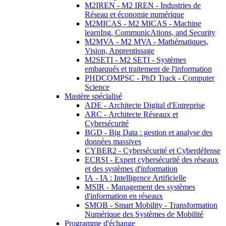
M2IREN - M2 IREN - Industries de
Réseau et économie numérique
M2MICAS - M2 MICAS - Machine
learnIng, CommunicAtions, and Security
M2MVA - M2 MVA - Mathématiques,
Vision, Apprentissage
M2SETI - M2 SETI - Systèmes
embarqués et traitement de l'information
PHDCOMPSC - PhD Track - Computer
Science
Mastère spécialisé
ADE - Architecte Digital d'Entreprise
ARC - Architecte Réseaux et
Cybersécurité
BGD - Big Data : gestion et analyse des
données massives
CYBER2 - Cybersécurité et Cyberdéfense
ECRSI - Expert cybersécurité des réseaux
et des systèmes d'information
IA - IA : Intelligence Artificielle
MSIR - Management des systèmes
d'information en réseaux
SMOB - Smart Mobility - Transformation
Numérique des Systèmes de Mobilité
Programme d'échange