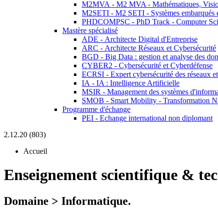
M2MVA - M2 MVA - Mathématiques, Vision
M2SETI - M2 SETI - Systèmes embarqués et 
PHDCOMPSC - PhD Track - Computer Sci
Mastère spécialisé
ADE - Architecte Digital d'Entreprise
ARC - Architecte Réseaux et Cybersécurité
BGD - Big Data : gestion et analyse des do
CYBER2 - Cybersécurité et Cyberdéfense
ECRSI - Expert cybersécurité des réseaux et
IA - IA : Intelligence Artificielle
MSIR - Management des systèmes d'informa
SMOB - Smart Mobility - Transformation N
Programme d'échange
PEI - Echange international non diplomant
2.12.20 (803)
Accueil
Enseignement scientifique & te
Domaine > Informatique.