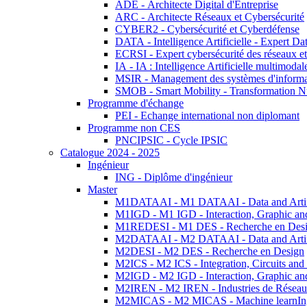
ADE - Architecte Digital d'Entreprise
ARC - Architecte Réseaux et Cybersécurité
CYBER2 - Cybersécurité et Cyberdéfense
DATA - Intelligence Artificielle - Expert 
ECRSI - Expert cybersécurité des réseaux et
IA - IA : Intelligence Artificielle multimoda
MSIR - Management des systèmes d'informa
SMOB - Smart Mobility - Transformation N
Programme d'échange
PEI - Echange international non diplomant
Programme non CES
PNCIPSIC - Cycle IPSIC
Catalogue 2024 - 2025
Ingénieur
ING - Diplôme d'ingénieur
Master
M1DATAAI - M1 DATAAI - Data and Artific
M1IGD - M1 IGD - Interaction, Graphic an
M1REDESI - M1 DES - Recherche en Des
M2DATAAI - M2 DATAAI - Data and Artific
M2DESI - M2 DES - Recherche en Design
M2ICS - M2 ICS - Integration, Circuits and
M2IGD - M2 IGD - Interaction, Graphic an
M2IREN - M2 IREN - Industries de Réseau
M2MICAS - M2 MICAS - Machine learnIng