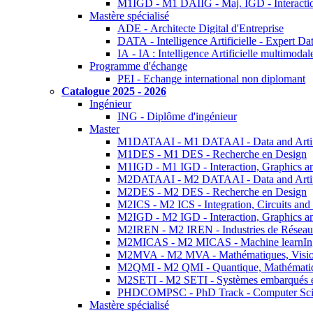
M1IGD - M1 DAIIG - Maj. IGD - Interactio
Mastère spécialisé
ADE - Architecte Digital d'Entreprise
DATA - Intelligence Artificielle - Expert 
IA - IA : Intelligence Artificielle multimoda
Programme d'échange
PEI - Echange international non diplomant
Catalogue 2025 - 2026
Ingénieur
ING - Diplôme d'ingénieur
Master
M1DATAAI - M1 DATAAI - Data and Artific
M1DES - M1 DES - Recherche en Design
M1IGD - M1 IGD - Interaction, Graphics a
M2DATAAI - M2 DATAAI - Data and Artific
M2DES - M2 DES - Recherche en Design
M2ICS - M2 ICS - Integration, Circuits and
M2IGD - M2 IGD - Interaction, Graphics a
M2IREN - M2 IREN - Industries de Réseau
M2MICAS - M2 MICAS - Machine learnIng
M2MVA - M2 MVA - Mathématiques, Vision
M2QMI - M2 QMI - Quantique, Mathématiq
M2SETI - M2 SETI - Systèmes embarqués et 
PHDCOMPSC - PhD Track - Computer Sci
Mastère spécialisé