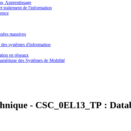
, Apprentissage
traitement de l'information
ence
nnées massives
 des systèmes d'information
tion en réseaux
umérique des Systèmes de Mobilité
chnique
-
CSC_0EL13_TP :
Data