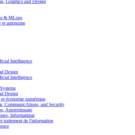
n, Graphics and Design
Data & MLops
le et autonome
ial Intelligence
nd Design
ial Intelligence
 Systems
nd Design
 et économie numérique
, CommunicAtions, and Security
, Apprentissage
ues, Informatique
traitement de l'information
ence