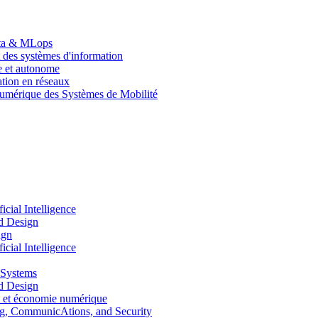
Data & MLops
 des systèmes d'information
le et autonome
tion en réseaux
umérique des Systèmes de Mobilité
ial Intelligence
d Design
ign
ial Intelligence
 Systems
d Design
 et économie numérique
, CommunicAtions, and Security