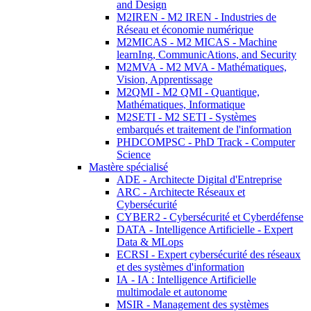
and Design
M2IREN - M2 IREN - Industries de
Réseau et économie numérique
M2MICAS - M2 MICAS - Machine
learnIng, CommunicAtions, and Security
M2MVA - M2 MVA - Mathématiques,
Vision, Apprentissage
M2QMI - M2 QMI - Quantique,
Mathématiques, Informatique
M2SETI - M2 SETI - Systèmes
embarqués et traitement de l'information
PHDCOMPSC - PhD Track - Computer
Science
Mastère spécialisé
ADE - Architecte Digital d'Entreprise
ARC - Architecte Réseaux et
Cybersécurité
CYBER2 - Cybersécurité et Cyberdéfense
DATA - Intelligence Artificielle - Expert
Data & MLops
ECRSI - Expert cybersécurité des réseaux
et des systèmes d'information
IA - IA : Intelligence Artificielle
multimodale et autonome
MSIR - Management des systèmes