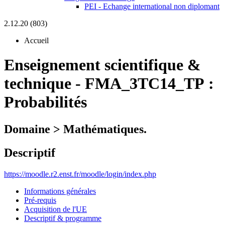
PEI - Echange international non diplomant
2.12.20 (803)
Accueil
Enseignement scientifique &
technique
-
FMA_3TC14_TP :
Probabilités
Domaine > Mathématiques.
Descriptif
https://moodle.r2.enst.fr/moodle/login/index.php
Informations générales
Pré-requis
Acquisition de l'UE
Descriptif & programme