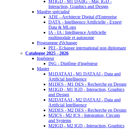
M1IGD - M1 DAIIG - Maj. IGD -
Interaction, Graphics and Design
Mastère spécialisé
ADE - Architecte Digital d'Entreprise
DATA - Intelligence Artificielle - Expert
Data & MLops
IA - IA : Intelligence Artificielle
multimodale et autonome
Programme d'échange
PEI - Echange international non diplomant
Catalogue 2025 - 2026
Ingénieur
ING - Diplôme d'ingénieur
Master
M1DATAAI - M1 DATAAI - Data and
Artificial Intelligence
M1DES - M1 DES - Recherche en Design
M1IGD - M1 IGD - Interaction, Graphics
and Design
M2DATAAI - M2 DATAAI - Data and
Artificial Intelligence
M2DES - M2 DES - Recherche en Design
M2ICS - M2 ICS - Integration, Circuits
and Systems
M2IGD - M2 IGD - Interaction, Graphics