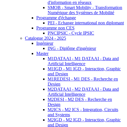
d'information en réseaux
SMOB - Smart Mobility - Transformation
Numérique des Systèmes de Mobilité
Programme d'échange
PEI - Echange international non diplomant
Programme non CES
PNCIPSIC - Cycle IPSIC
Catalogue 2024 - 2025
Ingénieur
ING - Diplôme d'ingénieur
Master
M1DATAAI - M1 DATAAI - Data and
Artificial Intelligence
M1IGD - M1 IGD - Interaction, Graphic
and Design
M1REDESI - M1 DES - Recherche en
Design
M2DATAAI - M2 DATAAI - Data and
Artificial Intelligence
M2DESI - M2 DES - Recherche en
Design
M2ICS - M2 ICS - Integration, Circuits
and Systems
M2IGD - M2 IGD - Interaction, Graphic
and Design