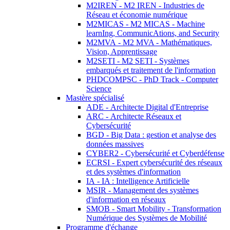
M2IREN - M2 IREN - Industries de
Réseau et économie numérique
M2MICAS - M2 MICAS - Machine
learnIng, CommunicAtions, and Security
M2MVA - M2 MVA - Mathématiques,
Vision, Apprentissage
M2SETI - M2 SETI - Systèmes
embarqués et traitement de l'information
PHDCOMPSC - PhD Track - Computer
Science
Mastère spécialisé
ADE - Architecte Digital d'Entreprise
ARC - Architecte Réseaux et
Cybersécurité
BGD - Big Data : gestion et analyse des
données massives
CYBER2 - Cybersécurité et Cyberdéfense
ECRSI - Expert cybersécurité des réseaux
et des systèmes d'information
IA - IA : Intelligence Artificielle
MSIR - Management des systèmes
d'information en réseaux
SMOB - Smart Mobility - Transformation
Numérique des Systèmes de Mobilité
Programme d'échange