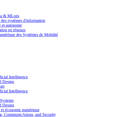
Data & MLops
 des systèmes d'information
le et autonome
tion en réseaux
umérique des Systèmes de Mobilité
ial Intelligence
d Design
ign
ial Intelligence
 Systems
d Design
 et économie numérique
, CommunicAtions, and Security