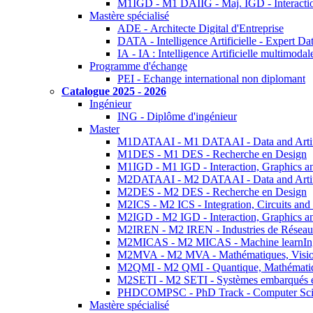
M1IGD - M1 DAIIG - Maj. IGD - Interactio
Mastère spécialisé
ADE - Architecte Digital d'Entreprise
DATA - Intelligence Artificielle - Expert 
IA - IA : Intelligence Artificielle multimoda
Programme d'échange
PEI - Echange international non diplomant
Catalogue 2025 - 2026
Ingénieur
ING - Diplôme d'ingénieur
Master
M1DATAAI - M1 DATAAI - Data and Artific
M1DES - M1 DES - Recherche en Design
M1IGD - M1 IGD - Interaction, Graphics a
M2DATAAI - M2 DATAAI - Data and Artific
M2DES - M2 DES - Recherche en Design
M2ICS - M2 ICS - Integration, Circuits and
M2IGD - M2 IGD - Interaction, Graphics a
M2IREN - M2 IREN - Industries de Réseau
M2MICAS - M2 MICAS - Machine learnIng
M2MVA - M2 MVA - Mathématiques, Vision
M2QMI - M2 QMI - Quantique, Mathématiq
M2SETI - M2 SETI - Systèmes embarqués et 
PHDCOMPSC - PhD Track - Computer Sci
Mastère spécialisé