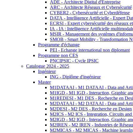
ADE - Architecte Digital d'Entreprise
ARC - Architecte Réseaux et Cybersécurité
CYBER2 - Cybersécurité et Cyberdéfense
DATA - Intelligence Artificielle - Expert 
ECRSI - Expert cybersécurité des réseaux et
IA - IA : Intelligence Artificielle multimoda
MSIR - Management des systèmes d'informa
SMOB - Smart Mobility - Transformation N
Programme d'échange
PEI - Echange international non diplomant
Programme non CES
PNCIPSIC - Cycle IPSIC
Catalogue 2024 - 2025
Ingénieur
ING - Diplôme d'ingénieur
Master
M1DATAAI - M1 DATAAI - Data and Artific
M1IGD - M1 IGD - Interaction, Graphic an
M1REDESI - M1 DES - Recherche en Des
M2DATAAI - M2 DATAAI - Data and Artific
M2DESI - M2 DES - Recherche en Design
M2ICS - M2 ICS - Integration, Circuits and
M2IGD - M2 IGD - Interaction, Graphic an
M2IREN - M2 IREN - Industries de Réseau
M2MICAS - M2 MICAS - Machine learnIng