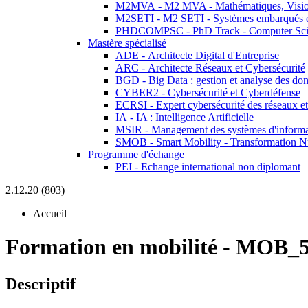
M2MVA - M2 MVA - Mathématiques, Vision
M2SETI - M2 SETI - Systèmes embarqués et 
PHDCOMPSC - PhD Track - Computer Sci
Mastère spécialisé
ADE - Architecte Digital d'Entreprise
ARC - Architecte Réseaux et Cybersécurité
BGD - Big Data : gestion et analyse des do
CYBER2 - Cybersécurité et Cyberdéfense
ECRSI - Expert cybersécurité des réseaux et
IA - IA : Intelligence Artificielle
MSIR - Management des systèmes d'informa
SMOB - Smart Mobility - Transformation N
Programme d'échange
PEI - Echange international non diplomant
2.12.20 (803)
Accueil
Formation en mobilité
-
MOB_5
Descriptif