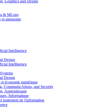
n, Graphics and Design
Data & MLops
le et autonome
ial Intelligence
nd Design
ial Intelligence
 Systems
nd Design
 et économie numérique
, CommunicAtions, and Security
, Apprentissage
ues, Informatique
traitement de l'information
ence