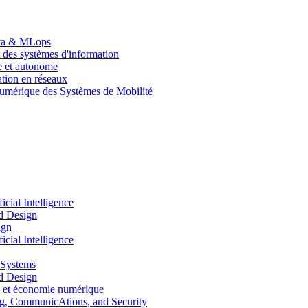
Data & MLops
 des systèmes d'information
le et autonome
tion en réseaux
umérique des Systèmes de Mobilité
ial Intelligence
d Design
ign
ial Intelligence
 Systems
d Design
 et économie numérique
, CommunicAtions, and Security