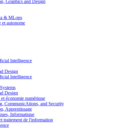
n, Graphics and Design
Data & MLops
le et autonome
ial Intelligence
nd Design
ial Intelligence
 Systems
nd Design
 et économie numérique
, CommunicAtions, and Security
, Apprentissage
ues, Informatique
traitement de l'information
ence