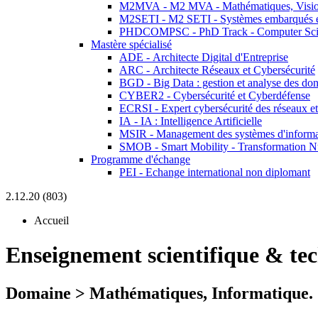
M2MVA - M2 MVA - Mathématiques, Vision
M2SETI - M2 SETI - Systèmes embarqués et 
PHDCOMPSC - PhD Track - Computer Sci
Mastère spécialisé
ADE - Architecte Digital d'Entreprise
ARC - Architecte Réseaux et Cybersécurité
BGD - Big Data : gestion et analyse des do
CYBER2 - Cybersécurité et Cyberdéfense
ECRSI - Expert cybersécurité des réseaux et
IA - IA : Intelligence Artificielle
MSIR - Management des systèmes d'informa
SMOB - Smart Mobility - Transformation N
Programme d'échange
PEI - Echange international non diplomant
2.12.20 (803)
Accueil
Enseignement scientifique & te
Domaine > Mathématiques, Informatique.