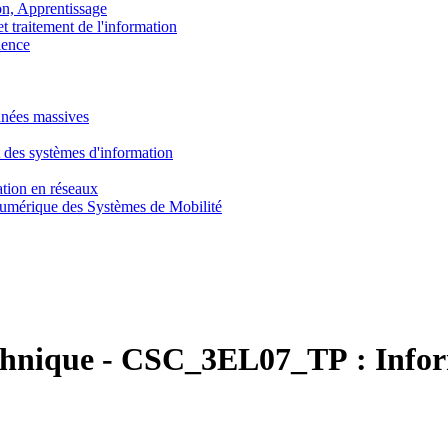
, Apprentissage
traitement de l'information
ence
nnées massives
 des systèmes d'information
tion en réseaux
umérique des Systèmes de Mobilité
chnique
-
CSC_3EL07_TP :
Info