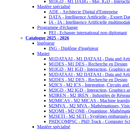
M1IGD - M1 DAIIG - Maj. IGD - Interactio
Mastère spécialisé
ADE - Architecte Digital d'Entreprise
DATA - Intelligence Artificielle - Expert 
IA - IA : Intelligence Artificielle multimoda
Programme d'échange
PEI - Echange international non diplomant
Catalogue 2025 - 2026
Ingénieur
ING - Diplôme d'ingénieur
Master
M1DATAAI - M1 DATAAI - Data and Artific
M1DES - M1 DES - Recherche en Design
M1IGD - M1 IGD - Interaction, Graphics a
M2DATAAI - M2 DATAAI - Data and Artific
M2DES - M2 DES - Recherche en Design
M2ICS - M2 ICS - Integration, Circuits and
M2IGD - M2 IGD - Interaction, Graphics a
M2IREN - M2 IREN - Industries de Réseau
M2MICAS - M2 MICAS - Machine learnIng
M2MVA - M2 MVA - Mathématiques, Vision
M2QMI - M2 QMI - Quantique, Mathématiq
M2SETI - M2 SETI - Systèmes embarqués et 
PHDCOMPSC - PhD Track - Computer Sci
Mastère spécialisé