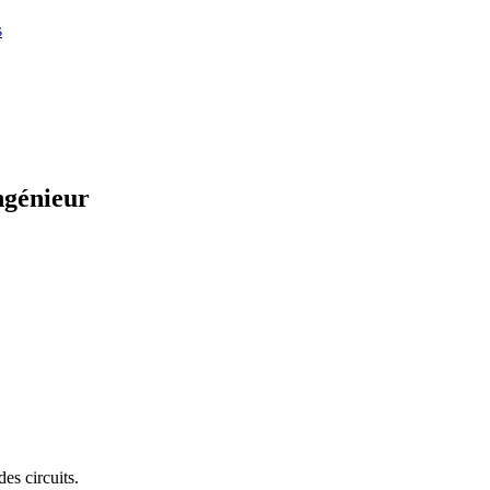
s
ngénieur
es circuits.