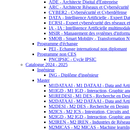
ADE - Architecte Digital d'Entreprise
ARC - Architecte Réseaux et Cybersécurité
CYBER2 - Cybersécurité et Cyberdéfense
DATA - Intelligence Artificielle - Expert 
ECRSI - Expert cybersécurité des réseaux et
IA - IA : Intelligence Artificielle multimoda
MSIR - Management des systèmes d'informa
SMOB - Smart Mobility - Transformation N
Programme d'échange
PEI - Echange international non diplomant
Programme non CES
PNCIPSIC - Cycle IPSIC
Catalogue 2024 - 2025
Ingénieur
ING - Diplôme d'ingénieur
Master
M1DATAAI - M1 DATAAI - Data and Artific
M1IGD - M1 IGD - Interaction, Graphic an
M1REDESI - M1 DES - Recherche en Des
M2DATAAI - M2 DATAAI - Data and Artific
M2DESI - M2 DES - Recherche en Design
M2ICS - M2 ICS - Integration, Circuits and
M2IGD - M2 IGD - Interaction, Graphic an
M2IREN - M2 IREN - Industries de Réseau
M2MICAS - M2 MICAS - Machine learnIng