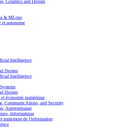
n, Graphics and Design
Data & MLops
le et autonome
ial Intelligence
nd Design
ial Intelligence
 Systems
nd Design
 et économie numérique
, CommunicAtions, and Security
, Apprentissage
ues, Informatique
traitement de l'information
ence