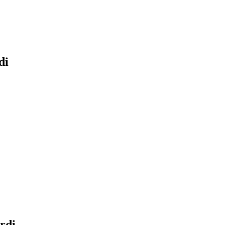
di
rdi