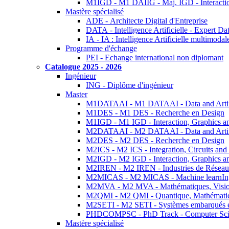
M1IGD - M1 DAIIG - Maj. IGD - Interactio
Mastère spécialisé
ADE - Architecte Digital d'Entreprise
DATA - Intelligence Artificielle - Expert 
IA - IA : Intelligence Artificielle multimoda
Programme d'échange
PEI - Echange international non diplomant
Catalogue 2025 - 2026
Ingénieur
ING - Diplôme d'ingénieur
Master
M1DATAAI - M1 DATAAI - Data and Artific
M1DES - M1 DES - Recherche en Design
M1IGD - M1 IGD - Interaction, Graphics a
M2DATAAI - M2 DATAAI - Data and Artific
M2DES - M2 DES - Recherche en Design
M2ICS - M2 ICS - Integration, Circuits and
M2IGD - M2 IGD - Interaction, Graphics a
M2IREN - M2 IREN - Industries de Réseau
M2MICAS - M2 MICAS - Machine learnIng
M2MVA - M2 MVA - Mathématiques, Vision
M2QMI - M2 QMI - Quantique, Mathématiq
M2SETI - M2 SETI - Systèmes embarqués et 
PHDCOMPSC - PhD Track - Computer Sci
Mastère spécialisé