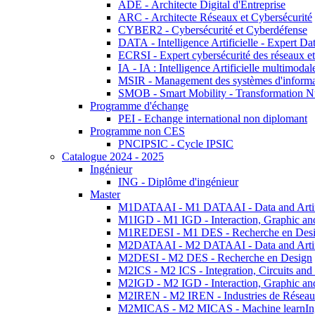
ADE - Architecte Digital d'Entreprise
ARC - Architecte Réseaux et Cybersécurité
CYBER2 - Cybersécurité et Cyberdéfense
DATA - Intelligence Artificielle - Expert 
ECRSI - Expert cybersécurité des réseaux et
IA - IA : Intelligence Artificielle multimoda
MSIR - Management des systèmes d'informa
SMOB - Smart Mobility - Transformation N
Programme d'échange
PEI - Echange international non diplomant
Programme non CES
PNCIPSIC - Cycle IPSIC
Catalogue 2024 - 2025
Ingénieur
ING - Diplôme d'ingénieur
Master
M1DATAAI - M1 DATAAI - Data and Artific
M1IGD - M1 IGD - Interaction, Graphic an
M1REDESI - M1 DES - Recherche en Des
M2DATAAI - M2 DATAAI - Data and Artific
M2DESI - M2 DES - Recherche en Design
M2ICS - M2 ICS - Integration, Circuits and
M2IGD - M2 IGD - Interaction, Graphic an
M2IREN - M2 IREN - Industries de Réseau
M2MICAS - M2 MICAS - Machine learnIng