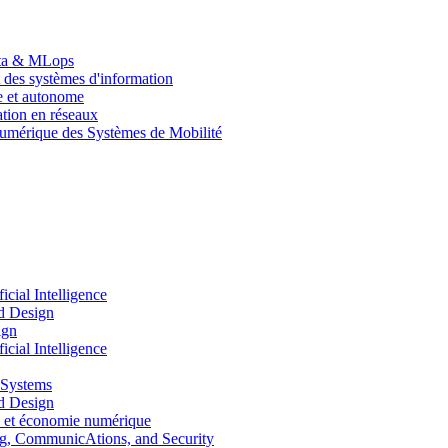
Data & MLops
 des systèmes d'information
le et autonome
tion en réseaux
umérique des Systèmes de Mobilité
ial Intelligence
d Design
ign
ial Intelligence
 Systems
d Design
 et économie numérique
, CommunicAtions, and Security