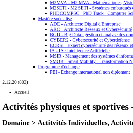
M2MVA - M2 MVA - Mathématiques, Vision
M2SETI - M2 SETI - Systèmes embarqués et 
PHDCOMPSC - PhD Track - Computer Sci
Mastère spécialisé
ADE - Architecte Digital d'Entreprise
ARC - Architecte Réseaux et Cybersécurité
BGD - Big Data : gestion et analyse des do
CYBER2 - Cybersécurité et Cyberdéfense
ECRSI - Expert cybersécurité des réseaux et
IA - IA : Intelligence Artificielle
MSIR - Management des systèmes d'informa
SMOB - Smart Mobility - Transformation N
Programme d'échange
PEI - Echange international non diplomant
2.12.20 (803)
Accueil
Activités physiques et sportives
Domaine > Actitvités Individuelles, Activit