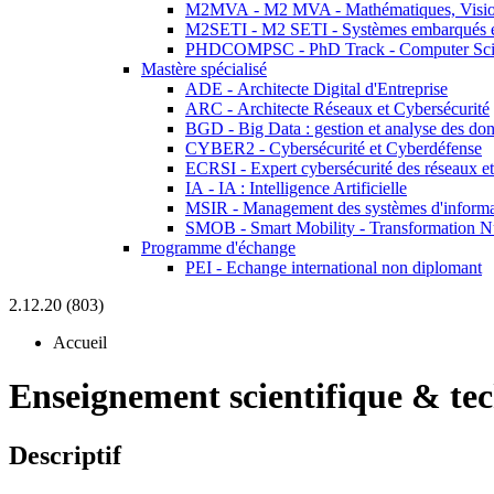
M2MVA - M2 MVA - Mathématiques, Vision
M2SETI - M2 SETI - Systèmes embarqués et 
PHDCOMPSC - PhD Track - Computer Sci
Mastère spécialisé
ADE - Architecte Digital d'Entreprise
ARC - Architecte Réseaux et Cybersécurité
BGD - Big Data : gestion et analyse des do
CYBER2 - Cybersécurité et Cyberdéfense
ECRSI - Expert cybersécurité des réseaux et
IA - IA : Intelligence Artificielle
MSIR - Management des systèmes d'informa
SMOB - Smart Mobility - Transformation N
Programme d'échange
PEI - Echange international non diplomant
2.12.20 (803)
Accueil
Enseignement scientifique & te
Descriptif