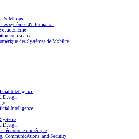
Data & MLops
 des systèmes d'information
le et autonome
tion en réseaux
umérique des Systèmes de Mobilité
ial Intelligence
d Design
ign
ial Intelligence
 Systems
d Design
 et économie numérique
, CommunicAtions, and Security