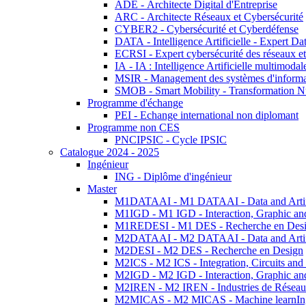
ADE - Architecte Digital d'Entreprise
ARC - Architecte Réseaux et Cybersécurité
CYBER2 - Cybersécurité et Cyberdéfense
DATA - Intelligence Artificielle - Expert 
ECRSI - Expert cybersécurité des réseaux et
IA - IA : Intelligence Artificielle multimoda
MSIR - Management des systèmes d'informa
SMOB - Smart Mobility - Transformation N
Programme d'échange
PEI - Echange international non diplomant
Programme non CES
PNCIPSIC - Cycle IPSIC
Catalogue 2024 - 2025
Ingénieur
ING - Diplôme d'ingénieur
Master
M1DATAAI - M1 DATAAI - Data and Artific
M1IGD - M1 IGD - Interaction, Graphic an
M1REDESI - M1 DES - Recherche en Des
M2DATAAI - M2 DATAAI - Data and Artific
M2DESI - M2 DES - Recherche en Design
M2ICS - M2 ICS - Integration, Circuits and
M2IGD - M2 IGD - Interaction, Graphic an
M2IREN - M2 IREN - Industries de Réseau
M2MICAS - M2 MICAS - Machine learnIng