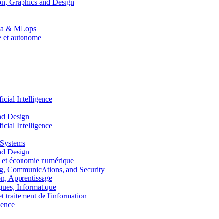
n, Graphics and Design
Data & MLops
le et autonome
ial Intelligence
nd Design
ial Intelligence
 Systems
nd Design
 et économie numérique
, CommunicAtions, and Security
, Apprentissage
ues, Informatique
traitement de l'information
ence