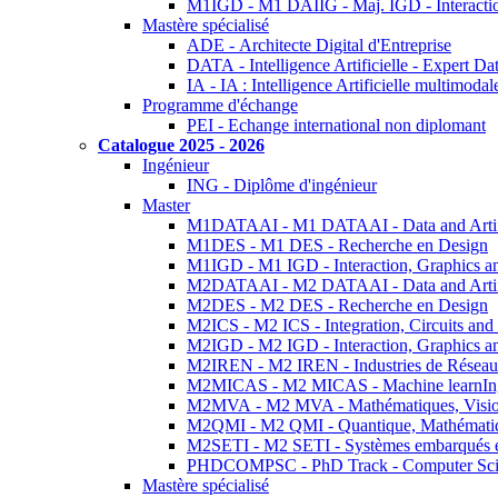
M1IGD - M1 DAIIG - Maj. IGD - Interactio
Mastère spécialisé
ADE - Architecte Digital d'Entreprise
DATA - Intelligence Artificielle - Expert 
IA - IA : Intelligence Artificielle multimoda
Programme d'échange
PEI - Echange international non diplomant
Catalogue 2025 - 2026
Ingénieur
ING - Diplôme d'ingénieur
Master
M1DATAAI - M1 DATAAI - Data and Artific
M1DES - M1 DES - Recherche en Design
M1IGD - M1 IGD - Interaction, Graphics a
M2DATAAI - M2 DATAAI - Data and Artific
M2DES - M2 DES - Recherche en Design
M2ICS - M2 ICS - Integration, Circuits and
M2IGD - M2 IGD - Interaction, Graphics a
M2IREN - M2 IREN - Industries de Réseau
M2MICAS - M2 MICAS - Machine learnIng
M2MVA - M2 MVA - Mathématiques, Vision
M2QMI - M2 QMI - Quantique, Mathématiq
M2SETI - M2 SETI - Systèmes embarqués et 
PHDCOMPSC - PhD Track - Computer Sci
Mastère spécialisé