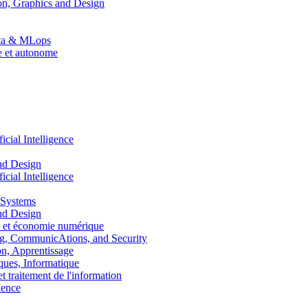
n, Graphics and Design
Data & MLops
le et autonome
ial Intelligence
nd Design
ial Intelligence
 Systems
nd Design
 et économie numérique
, CommunicAtions, and Security
, Apprentissage
ues, Informatique
traitement de l'information
ence