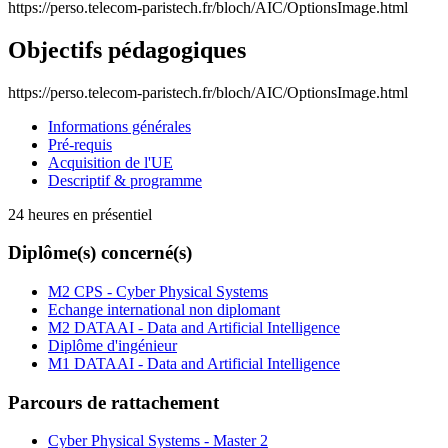
https://perso.telecom-paristech.fr/bloch/AIC/OptionsImage.html
Objectifs pédagogiques
https://perso.telecom-paristech.fr/bloch/AIC/OptionsImage.html
Informations générales
Pré-requis
Acquisition de l'UE
Descriptif & programme
24 heures en présentiel
Diplôme(s) concerné(s)
M2 CPS - Cyber Physical Systems
Echange international non diplomant
M2 DATAAI - Data and Artificial Intelligence
Diplôme d'ingénieur
M1 DATAAI - Data and Artificial Intelligence
Parcours de rattachement
Cyber Physical Systems - Master 2