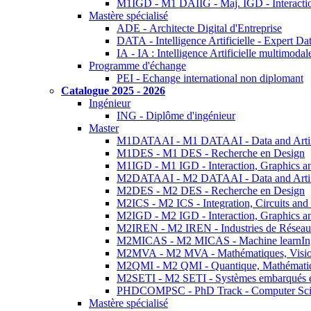
M1IGD - M1 DAIIG - Maj. IGD - Interactio
Mastère spécialisé
ADE - Architecte Digital d'Entreprise
DATA - Intelligence Artificielle - Expert 
IA - IA : Intelligence Artificielle multimoda
Programme d'échange
PEI - Echange international non diplomant
Catalogue 2025 - 2026
Ingénieur
ING - Diplôme d'ingénieur
Master
M1DATAAI - M1 DATAAI - Data and Artific
M1DES - M1 DES - Recherche en Design
M1IGD - M1 IGD - Interaction, Graphics a
M2DATAAI - M2 DATAAI - Data and Artific
M2DES - M2 DES - Recherche en Design
M2ICS - M2 ICS - Integration, Circuits and
M2IGD - M2 IGD - Interaction, Graphics a
M2IREN - M2 IREN - Industries de Réseau
M2MICAS - M2 MICAS - Machine learnIng
M2MVA - M2 MVA - Mathématiques, Vision
M2QMI - M2 QMI - Quantique, Mathématiq
M2SETI - M2 SETI - Systèmes embarqués et 
PHDCOMPSC - PhD Track - Computer Sci
Mastère spécialisé