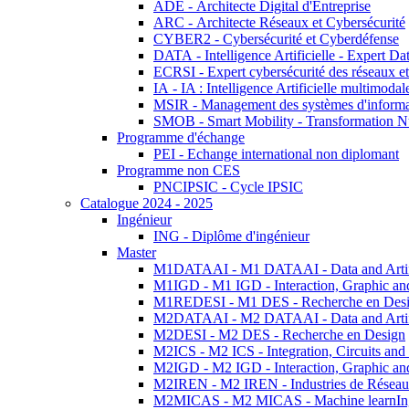
ADE - Architecte Digital d'Entreprise
ARC - Architecte Réseaux et Cybersécurité
CYBER2 - Cybersécurité et Cyberdéfense
DATA - Intelligence Artificielle - Expert 
ECRSI - Expert cybersécurité des réseaux et
IA - IA : Intelligence Artificielle multimoda
MSIR - Management des systèmes d'informa
SMOB - Smart Mobility - Transformation N
Programme d'échange
PEI - Echange international non diplomant
Programme non CES
PNCIPSIC - Cycle IPSIC
Catalogue 2024 - 2025
Ingénieur
ING - Diplôme d'ingénieur
Master
M1DATAAI - M1 DATAAI - Data and Artific
M1IGD - M1 IGD - Interaction, Graphic an
M1REDESI - M1 DES - Recherche en Des
M2DATAAI - M2 DATAAI - Data and Artific
M2DESI - M2 DES - Recherche en Design
M2ICS - M2 ICS - Integration, Circuits and
M2IGD - M2 IGD - Interaction, Graphic an
M2IREN - M2 IREN - Industries de Réseau
M2MICAS - M2 MICAS - Machine learnIng