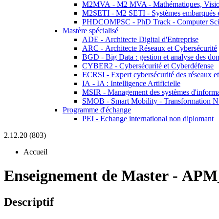
M2MVA - M2 MVA - Mathématiques, Vision
M2SETI - M2 SETI - Systèmes embarqués et 
PHDCOMPSC - PhD Track - Computer Sci
Mastère spécialisé
ADE - Architecte Digital d'Entreprise
ARC - Architecte Réseaux et Cybersécurité
BGD - Big Data : gestion et analyse des do
CYBER2 - Cybersécurité et Cyberdéfense
ECRSI - Expert cybersécurité des réseaux et
IA - IA : Intelligence Artificielle
MSIR - Management des systèmes d'informa
SMOB - Smart Mobility - Transformation N
Programme d'échange
PEI - Echange international non diplomant
2.12.20 (803)
Accueil
Enseignement de Master
-
APM
Descriptif