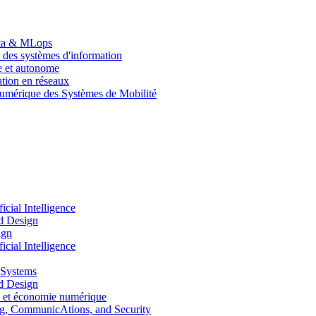
Data & MLops
 des systèmes d'information
le et autonome
tion en réseaux
umérique des Systèmes de Mobilité
ial Intelligence
d Design
ign
ial Intelligence
 Systems
d Design
 et économie numérique
, CommunicAtions, and Security