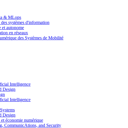
Data & MLops
 des systèmes d'information
le et autonome
tion en réseaux
umérique des Systèmes de Mobilité
ial Intelligence
d Design
ign
ial Intelligence
 Systems
d Design
 et économie numérique
, CommunicAtions, and Security