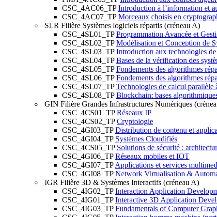
CSC_4AC06_TP
Introduction à l’information et
CSC_4AC07_TP
Morceaux choisis en cryptograp
SLR
Filière Systèmes logiciels répartis (créneau A)
CSC_4SL01_TP
Programmation Avancée et Gestio
CSC_4SL02_TP
Modélisation et Conception de S
CSC_4SL03_TP
Introduction aux technologies de
CSC_4SL04_TP
Bases de la vérification des syst
CSC_4SL05_TP
Fondements des algorithmes répar
CSC_4SL06_TP
Fondements des algorithmes répar
CSC_4SL07_TP
Technologies de calcul parallèle 
CSC_4SL08_TP
Blockchain: bases algorithmique
GIN
Filière Grandes Infrastructures Numériques (créne
CSC_4CS01_TP
Réseaux IP
CSC_4CS02_TP
Cryptologie
CSC_4GI03_TP
Distribution de contenu et applic
CSC_4GI04_TP
Systèmes Cloudifiés
CSC_4CS05_TP
Solutions de sécurité : architectu
CSC_4GI06_TP
Réseaux mobiles et IOT
CSC_4GI07_TP
Applications et services multimed
CSC_4GI08_TP
Network Virtualisation & Autom
IGR
Filière 3D & Systèmes Interactifs (créneau A)
CSC_4IG02_TP
Interaction Application Develop
CSC_4IG01_TP
Interactive 3D Application Deve
CSC_4IG03_TP
Fundamentals of Computer Grap