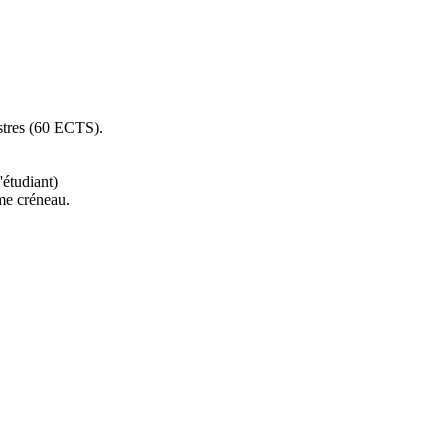
stres (60 ECTS).
'étudiant)
me créneau.