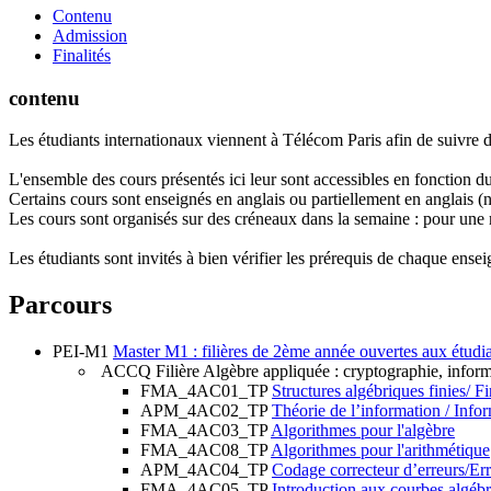
Contenu
Admission
Finalités
contenu
Les étudiants internationaux viennent à Télécom Paris afin de suivr
L'ensemble des cours présentés ici leur sont accessibles en fonction du
Certains cours sont enseignés en anglais ou partiellement en anglais (
Les cours sont organisés sur des créneaux dans la semaine : pour un
Les étudiants sont invités à bien vérifier les prérequis de chaque ensei
Parcours
PEI-M1
Master M1 : filières de 2ème année ouvertes aux étud
ACCQ
Filière Algèbre appliquée : cryptographie, info
FMA_4AC01_TP
Structures algébriques finies/ F
APM_4AC02_TP
Théorie de l’information / Info
FMA_4AC03_TP
Algorithmes pour l'algèbre
FMA_4AC08_TP
Algorithmes pour l'arithmétique
APM_4AC04_TP
Codage correcteur d’erreurs/Er
FMA_4AC05_TP
Introduction aux courbes algébr