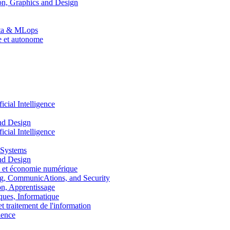
n, Graphics and Design
Data & MLops
le et autonome
ial Intelligence
nd Design
ial Intelligence
 Systems
nd Design
 et économie numérique
, CommunicAtions, and Security
, Apprentissage
ues, Informatique
traitement de l'information
ence