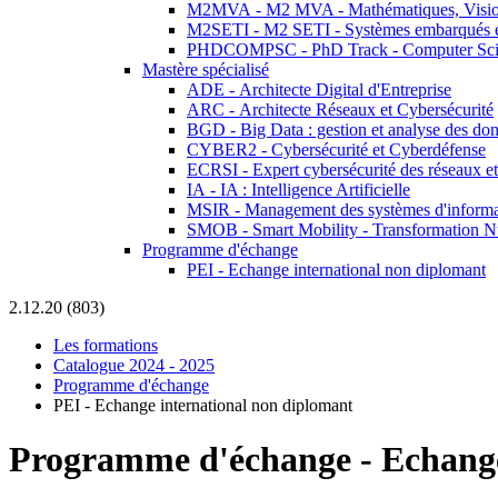
M2MVA - M2 MVA - Mathématiques, Vision
M2SETI - M2 SETI - Systèmes embarqués et 
PHDCOMPSC - PhD Track - Computer Sci
Mastère spécialisé
ADE - Architecte Digital d'Entreprise
ARC - Architecte Réseaux et Cybersécurité
BGD - Big Data : gestion et analyse des do
CYBER2 - Cybersécurité et Cyberdéfense
ECRSI - Expert cybersécurité des réseaux et
IA - IA : Intelligence Artificielle
MSIR - Management des systèmes d'informa
SMOB - Smart Mobility - Transformation N
Programme d'échange
PEI - Echange international non diplomant
2.12.20 (803)
Les formations
Catalogue 2024 - 2025
Programme d'échange
PEI - Echange international non diplomant
Programme d'échange
-
Echange