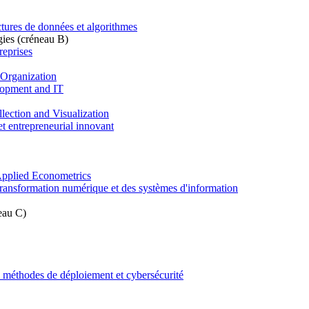
tures de données et algorithmes
gies (créneau B)
reprises
 Organization
lopment and IT
lection and Visualization
t entrepreneurial innovant
Applied Econometrics
ransformation numérique et des systèmes d'information
neau C)
: méthodes de déploiement et cybersécurité