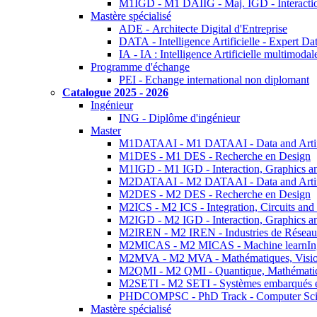
M1IGD - M1 DAIIG - Maj. IGD - Interactio
Mastère spécialisé
ADE - Architecte Digital d'Entreprise
DATA - Intelligence Artificielle - Expert 
IA - IA : Intelligence Artificielle multimoda
Programme d'échange
PEI - Echange international non diplomant
Catalogue 2025 - 2026
Ingénieur
ING - Diplôme d'ingénieur
Master
M1DATAAI - M1 DATAAI - Data and Artific
M1DES - M1 DES - Recherche en Design
M1IGD - M1 IGD - Interaction, Graphics a
M2DATAAI - M2 DATAAI - Data and Artific
M2DES - M2 DES - Recherche en Design
M2ICS - M2 ICS - Integration, Circuits and
M2IGD - M2 IGD - Interaction, Graphics a
M2IREN - M2 IREN - Industries de Réseau
M2MICAS - M2 MICAS - Machine learnIng
M2MVA - M2 MVA - Mathématiques, Vision
M2QMI - M2 QMI - Quantique, Mathématiq
M2SETI - M2 SETI - Systèmes embarqués et 
PHDCOMPSC - PhD Track - Computer Sci
Mastère spécialisé