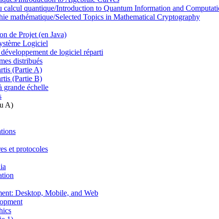
 au calcul quantique/Introduction to Quantum Information and Computat
hie mathématique/Selected Topics in Mathematical Cryptography
n de Projet (en Java)
ystème Logiciel
 développement de logiciel réparti
èmes distribués
tis (Partie A)
tis (Partie B)
à grande échelle
s
au A)
ations
res et protocoles
ia
ation
ment: Desktop, Mobile, and Web
lopment
hics