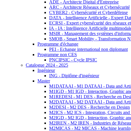
ADE - Architecte Digital d'Entreprise
ARC - Architecte Réseaux et Cybersécurité
CYBER2 - Cybersécurité et Cyberdéfense
DATA - Intelligence Artificielle - Expert 
ECRSI - Expert cybersécurité des réseaux et
IA - IA : Intelligence Artificielle multimoda
MSIR - Management des systèmes d'informa
SMOB - Smart Mobility - Transformation N
Programme d'échange
PEI - Echange international non diplomant
Programme non CES
PNCIPSIC - Cycle IPSIC
Catalogue 2024 - 2025
Ingénieur
ING - Diplôme d'ingénieur
Master
M1DATAAI - M1 DATAAI - Data and Artific
M1IGD - M1 IGD - Interaction, Graphic an
M1REDESI - M1 DES - Recherche en Des
M2DATAAI - M2 DATAAI - Data and Artific
M2DESI - M2 DES - Recherche en Design
M2ICS - M2 ICS - Integration, Circuits and
M2IGD - M2 IGD - Interaction, Graphic an
M2IREN - M2 IREN - Industries de Réseau
M2MICAS - M2 MICAS - Machine learnIng