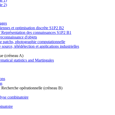
ie 1)
ie 2)
mages
siennes et optimisation discrète S1P2 B2
 / Représentation des connaissances S1P2 B1
reconnaissance d'objets
r patchs, photographie computationnelle
source, télédétection et applications industrielles
que (créneau A)
ematical statistics and Martingales
ons
ns
t Recherche opérationnelle (créneau B)
alyse combinatoire
inatoire