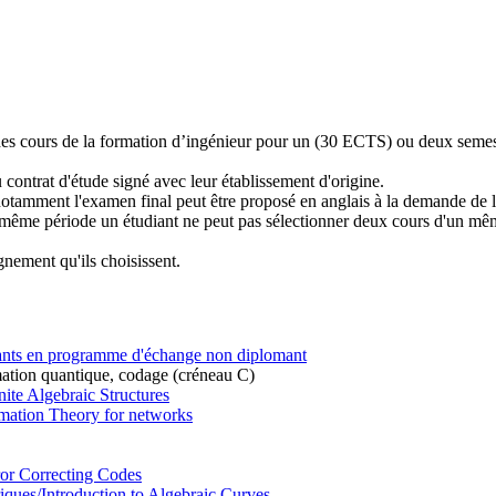
e des cours de la formation d’ingénieur pour un (30 ECTS) ou deux seme
 contrat d'étude signé avec leur établissement d'origine.
notamment l'examen final peut être proposé en anglais à la demande de l
e même période un étudiant ne peut pas sélectionner deux cours d'un mê
gnement qu'ils choisissent.
iants en programme d'échange non diplomant
rmation quantique, codage (créneau C)
inite Algebraic Structures
rmation Theory for networks
ror Correcting Codes
iques/Introduction to Algebraic Curves