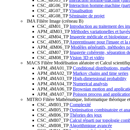
CSC_4IG05_TP
Interaction homme-machine (part
CSC_4IG06_TP
Interaction homme-machine (part
CSC_4IG07_TP
Visualisation
CSC_4IG08_TP
Séminaire de projet
IMA
Filière Image (créneau B)
CSC_4IM01_TP
Introduction au traitement des i
APM_4IM03_TP
Méthodes variationelles et bayé
CSC_4IM04_TP
Imagerie médicale et biologique
CSC_4IM05_TP
Apprentissage pour l'image et la 
APM_4IM06_TP
Modèles génératifs, méthodes pa
CSC_4IM07_TP
Imagerie cohérente, séparation de 
CSC_4IM08_TP
Vision 3D et vidéo
MACS
Filière Modélisation aléatoire et Calcul scientifi
APM_4MA01_TP
Conditional distributions, math
APM_4MA02_TP
Markov chains and time series
APM_4MA03_TP
High-dimensional probability
APM_4MA04_TP
Numerical analysis
APM_4MA06_TP
Brownian motion and applicati
APM_4MA07_TP
Poisson process and applicatio
MITRO
Filière Mathématique, Informatique théorique e
CSC_4MI03_TP
Complexité
CSC_4MI05_TP
Optimisation combinatoire et an
CSC_4MI06_TP
Théories des jeux
CSC_4MI07_TP
Calcul réparti par topologie comb
CSC_4MI08_TP
Algorithmique avancée