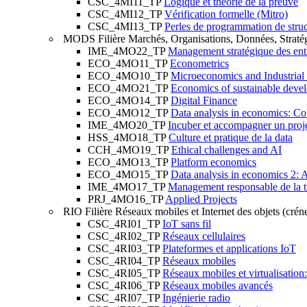
CSC_4MI11_TP
Logique et théorie de la preuve
CSC_4MI12_TP
Vérification formelle (Mitro)
CSC_4MI13_TP
Perles de programmation de struc
MODS
Filière Marchés, Organisations, Données, Straté
IME_4MO22_TP
Management stratégique des ent
ECO_4MO11_TP
Econometrics
ECO_4MO10_TP
Microeconomics and Industrial
ECO_4MO21_TP
Economics of sustainable deve
ECO_4MO14_TP
Digital Finance
ECO_4MO12_TP
Data analysis in economics: Col
IME_4MO20_TP
Incuber et accompagner un proje
HSS_4MO18_TP
Culture et pratique de la data
CCH_4MO19_TP
Ethical challenges and AI
ECO_4MO13_TP
Platform economics
ECO_4MO15_TP
Data analysis in economics 2: 
IME_4MO17_TP
Management responsable de la t
PRJ_4MO16_TP
Applied Projects
RIO
Filière Réseaux mobiles et Internet des objets (cré
CSC_4RI01_TP
IoT sans fil
CSC_4RI02_TP
Réseaux cellulaires
CSC_4RI03_TP
Plateformes et applications IoT
CSC_4RI04_TP
Réseaux mobiles
CSC_4RI05_TP
Réseaux mobiles et virtualisation
CSC_4RI06_TP
Réseaux mobiles avancés
CSC_4RI07_TP
Ingénierie radio