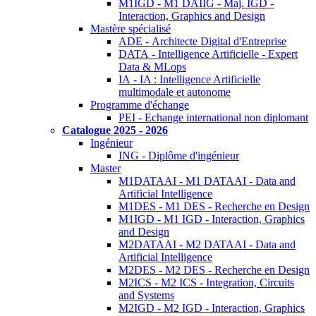
M1IGD - M1 DAIIG - Maj. IGD -
Interaction, Graphics and Design
Mastère spécialisé
ADE - Architecte Digital d'Entreprise
DATA - Intelligence Artificielle - Expert
Data & MLops
IA - IA : Intelligence Artificielle
multimodale et autonome
Programme d'échange
PEI - Echange international non diplomant
Catalogue 2025 - 2026
Ingénieur
ING - Diplôme d'ingénieur
Master
M1DATAAI - M1 DATAAI - Data and
Artificial Intelligence
M1DES - M1 DES - Recherche en Design
M1IGD - M1 IGD - Interaction, Graphics
and Design
M2DATAAI - M2 DATAAI - Data and
Artificial Intelligence
M2DES - M2 DES - Recherche en Design
M2ICS - M2 ICS - Integration, Circuits
and Systems
M2IGD - M2 IGD - Interaction, Graphics