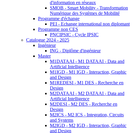
d'information en réseaux
SMOB - Smart Mobility - Transformation
Numérique des Systèmes de Mobilité
Programme d'échange
PEI - Echange international non diplomant
Programme non CES
PNCIPSIC - Cycle IPSIC
Catalogue 2024 - 2025
Ingénieur
ING - Diplôme d'ingénieur
Master
M1DATAAI - M1 DATAAI - Data and
Artificial Intelligence
M1IGD - M1 IGD - Interaction, Graphic
and Design
M1REDESI - M1 DES - Recherche en
Design
M2DATAAI - M2 DATAAI - Data and
Artificial Intelligence
M2DESI - M2 DES - Recherche en
Design
M2ICS - M2 ICS - Integration, Circuits
and Systems
M2IGD - M2 IGD - Interaction, Graphic
and Design