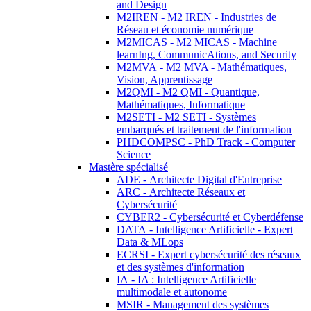
and Design
M2IREN - M2 IREN - Industries de
Réseau et économie numérique
M2MICAS - M2 MICAS - Machine
learnIng, CommunicAtions, and Security
M2MVA - M2 MVA - Mathématiques,
Vision, Apprentissage
M2QMI - M2 QMI - Quantique,
Mathématiques, Informatique
M2SETI - M2 SETI - Systèmes
embarqués et traitement de l'information
PHDCOMPSC - PhD Track - Computer
Science
Mastère spécialisé
ADE - Architecte Digital d'Entreprise
ARC - Architecte Réseaux et
Cybersécurité
CYBER2 - Cybersécurité et Cyberdéfense
DATA - Intelligence Artificielle - Expert
Data & MLops
ECRSI - Expert cybersécurité des réseaux
et des systèmes d'information
IA - IA : Intelligence Artificielle
multimodale et autonome
MSIR - Management des systèmes