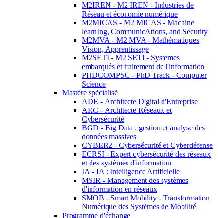
M2IREN - M2 IREN - Industries de
Réseau et économie numérique
M2MICAS - M2 MICAS - Machine
learnIng, CommunicAtions, and Security
M2MVA - M2 MVA - Mathématiques,
Vision, Apprentissage
M2SETI - M2 SETI - Systèmes
embarqués et traitement de l'information
PHDCOMPSC - PhD Track - Computer
Science
Mastère spécialisé
ADE - Architecte Digital d'Entreprise
ARC - Architecte Réseaux et
Cybersécurité
BGD - Big Data : gestion et analyse des
données massives
CYBER2 - Cybersécurité et Cyberdéfense
ECRSI - Expert cybersécurité des réseaux
et des systèmes d'information
IA - IA : Intelligence Artificielle
MSIR - Management des systèmes
d'information en réseaux
SMOB - Smart Mobility - Transformation
Numérique des Systèmes de Mobilité
Programme d'échange