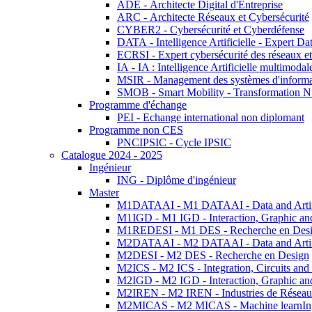
ADE - Architecte Digital d'Entreprise
ARC - Architecte Réseaux et Cybersécurité
CYBER2 - Cybersécurité et Cyberdéfense
DATA - Intelligence Artificielle - Expert 
ECRSI - Expert cybersécurité des réseaux et
IA - IA : Intelligence Artificielle multimoda
MSIR - Management des systèmes d'informa
SMOB - Smart Mobility - Transformation N
Programme d'échange
PEI - Echange international non diplomant
Programme non CES
PNCIPSIC - Cycle IPSIC
Catalogue 2024 - 2025
Ingénieur
ING - Diplôme d'ingénieur
Master
M1DATAAI - M1 DATAAI - Data and Artific
M1IGD - M1 IGD - Interaction, Graphic an
M1REDESI - M1 DES - Recherche en Des
M2DATAAI - M2 DATAAI - Data and Artific
M2DESI - M2 DES - Recherche en Design
M2ICS - M2 ICS - Integration, Circuits and
M2IGD - M2 IGD - Interaction, Graphic an
M2IREN - M2 IREN - Industries de Réseau
M2MICAS - M2 MICAS - Machine learnIng