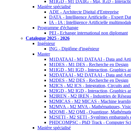
M1IGD - M1 DAIIG - Maj. IGD - Interactio
Mastère spécialisé
ADE - Architecte Digital d'Entreprise
DATA - Intelligence Artificielle - Expert 
IA - IA : Intelligence Artificielle multimoda
Programme d'échange
PEI - Echange international non diplomant
Catalogue 2025 - 2026
Ingénieur
ING - Diplôme d'ingénieur
Master
M1DATAAI - M1 DATAAI - Data and Artific
M1DES - M1 DES - Recherche en Design
M1IGD - M1 IGD - Interaction, Graphics a
M2DATAAI - M2 DATAAI - Data and Artific
M2DES - M2 DES - Recherche en Design
M2ICS - M2 ICS - Integration, Circuits and
M2IGD - M2 IGD - Interaction, Graphics a
M2IREN - M2 IREN - Industries de Réseau
M2MICAS - M2 MICAS - Machine learnIng
M2MVA - M2 MVA - Mathématiques, Vision
M2QMI - M2 QMI - Quantique, Mathématiq
M2SETI - M2 SETI - Systèmes embarqués et 
PHDCOMPSC - PhD Track - Computer Sci
Mastère spécialisé