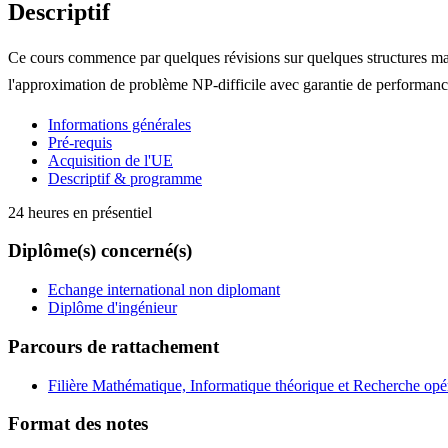
Descriptif
Ce cours commence par quelques révisions sur quelques structures mathém
l'approximation de problème NP-difficile avec garantie de performance. E
Informations générales
Pré-requis
Acquisition de l'UE
Descriptif & programme
24 heures en présentiel
Diplôme(s) concerné(s)
Echange international non diplomant
Diplôme d'ingénieur
Parcours de rattachement
Filière Mathématique, Informatique théorique et Recherche opé
Format des notes