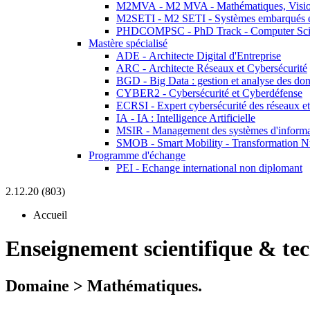
M2MVA - M2 MVA - Mathématiques, Vision
M2SETI - M2 SETI - Systèmes embarqués et 
PHDCOMPSC - PhD Track - Computer Sci
Mastère spécialisé
ADE - Architecte Digital d'Entreprise
ARC - Architecte Réseaux et Cybersécurité
BGD - Big Data : gestion et analyse des do
CYBER2 - Cybersécurité et Cyberdéfense
ECRSI - Expert cybersécurité des réseaux et
IA - IA : Intelligence Artificielle
MSIR - Management des systèmes d'informa
SMOB - Smart Mobility - Transformation N
Programme d'échange
PEI - Echange international non diplomant
2.12.20 (803)
Accueil
Enseignement scientifique & te
Domaine > Mathématiques.