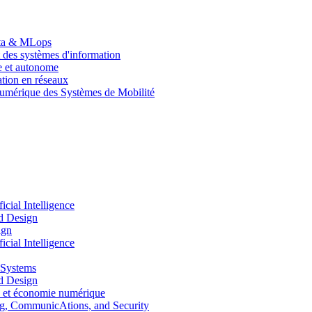
Data & MLops
 des systèmes d'information
le et autonome
tion en réseaux
umérique des Systèmes de Mobilité
ial Intelligence
d Design
ign
ial Intelligence
 Systems
d Design
 et économie numérique
, CommunicAtions, and Security