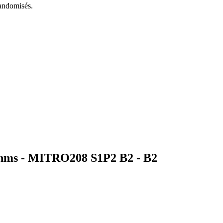
randomisés.
ithms - MITRO208 S1P2 B2 -
B2