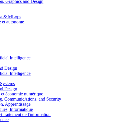
n, Graphics and Design
Data & MLops
le et autonome
ial Intelligence
nd Design
ial Intelligence
 Systems
nd Design
 et économie numérique
, CommunicAtions, and Security
, Apprentissage
ues, Informatique
traitement de l'information
ence