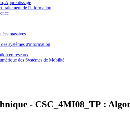
, Apprentissage
traitement de l'information
ence
nnées massives
 des systèmes d'information
tion en réseaux
umérique des Systèmes de Mobilité
chnique
-
CSC_4MI08_TP :
Algo