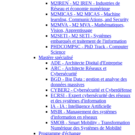
M2IREN - M2 IREN - Industries de
Réseau et économie numérique
M2MICAS - M2 MICAS - Machine
learnIng, CommunicAtions, and Security
M2MVA - M2 MVA - Mathématiques,
Vision, Apprentissage
M2SETI - M2 SETI - Systèmes
embarqués et traitement de l'information
PHDCOMPSC - PhD Track - Computer
Science
Mastère spécialisé
ADE - Architecte Digital d'Entreprise
ARC - Architecte Réseaux et
Cybersécurité
BGD - Big Data : gestion et analyse des
données massives
CYBER2 - Cybersécurité et Cyberdéfense
ECRSI - Expert cybersécurité des réseaux
et des systèmes d'information
IA - IA : Intelligence Artificielle
MSIR - Management des systèmes
d'information en réseaux
SMOB - Smart Mobility - Transformation
Numérique des Systèmes de Mobilité
Programme d'échange