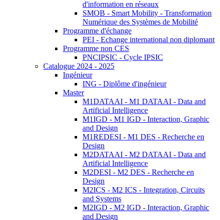
d'information en réseaux
SMOB - Smart Mobility - Transformation
Numérique des Systèmes de Mobilité
Programme d'échange
PEI - Echange international non diplomant
Programme non CES
PNCIPSIC - Cycle IPSIC
Catalogue 2024 - 2025
Ingénieur
ING - Diplôme d'ingénieur
Master
M1DATAAI - M1 DATAAI - Data and
Artificial Intelligence
M1IGD - M1 IGD - Interaction, Graphic
and Design
M1REDESI - M1 DES - Recherche en
Design
M2DATAAI - M2 DATAAI - Data and
Artificial Intelligence
M2DESI - M2 DES - Recherche en
Design
M2ICS - M2 ICS - Integration, Circuits
and Systems
M2IGD - M2 IGD - Interaction, Graphic
and Design