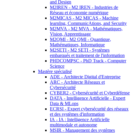
and Design
M2IREN - M2 IREN - Industries de
Réseau et économie numérique
M2MICAS - M2 MICAS - Machine
learnIng, CommunicAtions, and Security
M2MVA - M2 MVA - Mathématiques,
Vision, Apprentissage
M2QMI - M2 QMI - Quantique,
Mathématiques, Informatique
M2SETI - M2 SETI - Systèmes
embarqués et traitement de l'information
PHDCOMPSC - PhD Track - Computer
Science
Mastère spécialisé
ADE - Architecte Digital d'Entreprise
ARC - Architecte Réseaux et
Cybersécurité
CYBER2 - Cybersécurité et Cyberdéfense
DATA - Intelligence Artificielle - Expert
Data & MLops
ECRSI - Expert cybersécurité des réseaux
et des systèmes d'information
IA - IA : Intelligence Artificielle
multimodale et autonome
MSIR - Management des systèmes