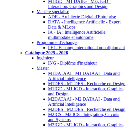
M1IGD - M1 DAIIG - Maj. IGD -
Interaction, Graphics and Design
Mastère spécialisé
ADE - Architecte Digital d'Entreprise
DATA - Intelligence Artificielle - Expert
Data & MLops
IA - IA : Intelligence Artificielle
multimodale et autonome
Programme d'échange
PEI - Echange international non diplomant
Catalogue 2025 - 2026
Ingénieur
ING - Diplôme d'ingénieur
Master
M1DATAAI - M1 DATAAI - Data and
Artificial Intelligence
M1DES - M1 DES - Recherche en Design
M1IGD - M1 IGD - Interaction, Graphics
and Design
M2DATAAI - M2 DATAAI - Data and
Artificial Intelligence
M2DES - M2 DES - Recherche en Design
M2ICS - M2 ICS - Integration, Circuits
and Systems
M2IGD - M2 IGD - Interaction, Graphics