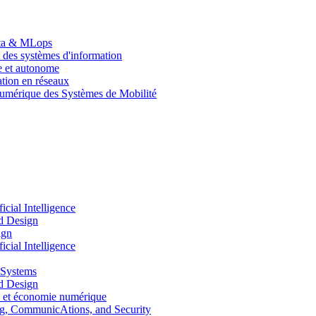
Data & MLops
 des systèmes d'information
le et autonome
tion en réseaux
umérique des Systèmes de Mobilité
ial Intelligence
d Design
ign
ial Intelligence
 Systems
d Design
 et économie numérique
, CommunicAtions, and Security