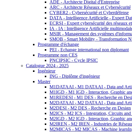
ADE - Architecte Digital d'Entreprise
ARC - Architecte Réseaux et Cybersécurité
CYBER2 - Cybersécurité et Cyberdéfense
DATA - Intelligence Artificielle - Expert 
ECRSI - Expert cybersécurité des réseaux et
IA - IA : Intelligence Artificielle multimoda
MSIR - Management des systèmes d'informa
SMOB - Smart Mobility - Transformation N
Programme d'échange
PEI - Echange international non diplomant
Programme non CES
PNCIPSIC - Cycle IPSIC
Catalogue 2024 - 2025
Ingénieur
ING - Diplôme d'ingénieur
Master
M1DATAAI - M1 DATAAI - Data and Artific
M1IGD - M1 IGD - Interaction, Graphic an
M1REDESI - M1 DES - Recherche en Des
M2DATAAI - M2 DATAAI - Data and Artific
M2DESI - M2 DES - Recherche en Design
M2ICS - M2 ICS - Integration, Circuits and
M2IGD - M2 IGD - Interaction, Graphic an
M2IREN - M2 IREN - Industries de Réseau
M2MICAS - M2 MICAS - Machine learnIng