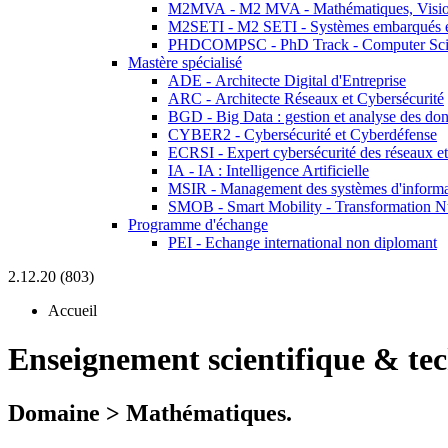
M2MVA - M2 MVA - Mathématiques, Vision
M2SETI - M2 SETI - Systèmes embarqués et 
PHDCOMPSC - PhD Track - Computer Sci
Mastère spécialisé
ADE - Architecte Digital d'Entreprise
ARC - Architecte Réseaux et Cybersécurité
BGD - Big Data : gestion et analyse des do
CYBER2 - Cybersécurité et Cyberdéfense
ECRSI - Expert cybersécurité des réseaux et
IA - IA : Intelligence Artificielle
MSIR - Management des systèmes d'informa
SMOB - Smart Mobility - Transformation N
Programme d'échange
PEI - Echange international non diplomant
2.12.20 (803)
Accueil
Enseignement scientifique & te
Domaine > Mathématiques.