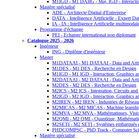
M1IGD - M1 DAIIG - Maj. IGD - Interactio
Mastère spécialisé
ADE - Architecte Digital d'Entreprise
DATA - Intelligence Artificielle - Expert 
IA - IA : Intelligence Artificielle multimoda
Programme d'échange
PEI - Echange international non diplomant
Catalogue 2025 - 2026
Ingénieur
ING - Diplôme d'ingénieur
Master
M1DATAAI - M1 DATAAI - Data and Artific
M1DES - M1 DES - Recherche en Design
M1IGD - M1 IGD - Interaction, Graphics a
M2DATAAI - M2 DATAAI - Data and Artific
M2DES - M2 DES - Recherche en Design
M2ICS - M2 ICS - Integration, Circuits and
M2IGD - M2 IGD - Interaction, Graphics a
M2IREN - M2 IREN - Industries de Réseau
M2MICAS - M2 MICAS - Machine learnIng
M2MVA - M2 MVA - Mathématiques, Vision
M2QMI - M2 QMI - Quantique, Mathématiq
M2SETI - M2 SETI - Systèmes embarqués et 
PHDCOMPSC - PhD Track - Computer Sci
Mastère spécialisé