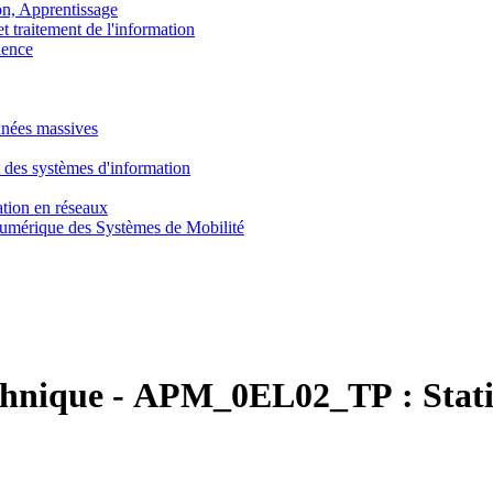
, Apprentissage
traitement de l'information
ence
nnées massives
 des systèmes d'information
tion en réseaux
umérique des Systèmes de Mobilité
chnique
-
APM_0EL02_TP :
Stat