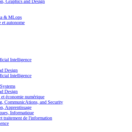
n, Graphics and Design
Data & MLops
le et autonome
ial Intelligence
nd Design
ial Intelligence
 Systems
nd Design
 et économie numérique
, CommunicAtions, and Security
, Apprentissage
ues, Informatique
traitement de l'information
ence