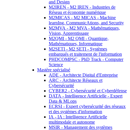
and Design
M2IREN - M2 IREN - Industries de
Réseau et économie numérique
M2MICAS - M2 MICAS - Machine
learnIng, CommunicAtions, and Security
M2MVA - M2 MVA - Mathématiques,
Vision, Apprentissage
M2QMI - M2 QMI - Quantique,
Mathématiques, Informatique
M2SETI - M2 SETI - Systèmes
embarqués et traitement de l'information
PHDCOMPSC - PhD Track - Computer
Science
Mastère spécialisé
ADE - Architecte Digital d'Entreprise
ARC - Architecte Réseaux et
Cybersécurité
CYBER2 - Cybersécurité et Cyberdéfense
DATA - Intelligence Artificielle - Expert
Data & MLops
ECRSI - Expert cybersécurité des réseaux
et des systèmes d'information
IA - IA : Intelligence Artificielle
multimodale et autonome
MSIR - Management des systèmes