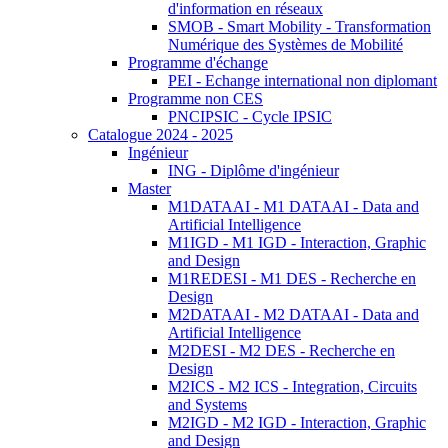
d'information en réseaux
SMOB - Smart Mobility - Transformation
Numérique des Systèmes de Mobilité
Programme d'échange
PEI - Echange international non diplomant
Programme non CES
PNCIPSIC - Cycle IPSIC
Catalogue 2024 - 2025
Ingénieur
ING - Diplôme d'ingénieur
Master
M1DATAAI - M1 DATAAI - Data and
Artificial Intelligence
M1IGD - M1 IGD - Interaction, Graphic
and Design
M1REDESI - M1 DES - Recherche en
Design
M2DATAAI - M2 DATAAI - Data and
Artificial Intelligence
M2DESI - M2 DES - Recherche en
Design
M2ICS - M2 ICS - Integration, Circuits
and Systems
M2IGD - M2 IGD - Interaction, Graphic
and Design