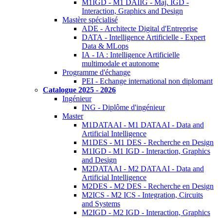
M1IGD - M1 DAIIG - Maj. IGD -
Interaction, Graphics and Design
Mastère spécialisé
ADE - Architecte Digital d'Entreprise
DATA - Intelligence Artificielle - Expert
Data & MLops
IA - IA : Intelligence Artificielle
multimodale et autonome
Programme d'échange
PEI - Echange international non diplomant
Catalogue 2025 - 2026
Ingénieur
ING - Diplôme d'ingénieur
Master
M1DATAAI - M1 DATAAI - Data and
Artificial Intelligence
M1DES - M1 DES - Recherche en Design
M1IGD - M1 IGD - Interaction, Graphics
and Design
M2DATAAI - M2 DATAAI - Data and
Artificial Intelligence
M2DES - M2 DES - Recherche en Design
M2ICS - M2 ICS - Integration, Circuits
and Systems
M2IGD - M2 IGD - Interaction, Graphics