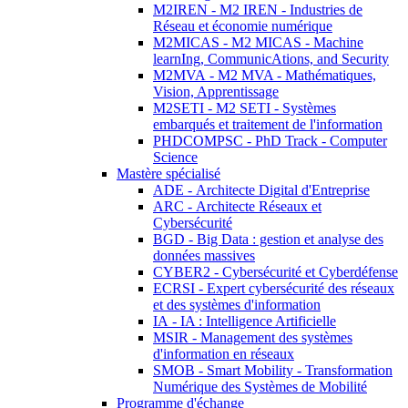
M2IREN - M2 IREN - Industries de
Réseau et économie numérique
M2MICAS - M2 MICAS - Machine
learnIng, CommunicAtions, and Security
M2MVA - M2 MVA - Mathématiques,
Vision, Apprentissage
M2SETI - M2 SETI - Systèmes
embarqués et traitement de l'information
PHDCOMPSC - PhD Track - Computer
Science
Mastère spécialisé
ADE - Architecte Digital d'Entreprise
ARC - Architecte Réseaux et
Cybersécurité
BGD - Big Data : gestion et analyse des
données massives
CYBER2 - Cybersécurité et Cyberdéfense
ECRSI - Expert cybersécurité des réseaux
et des systèmes d'information
IA - IA : Intelligence Artificielle
MSIR - Management des systèmes
d'information en réseaux
SMOB - Smart Mobility - Transformation
Numérique des Systèmes de Mobilité
Programme d'échange