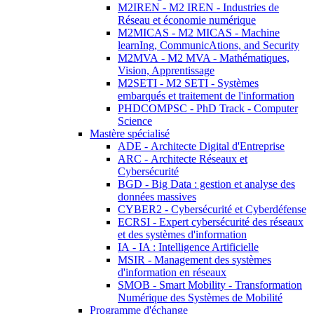
M2IREN - M2 IREN - Industries de
Réseau et économie numérique
M2MICAS - M2 MICAS - Machine
learnIng, CommunicAtions, and Security
M2MVA - M2 MVA - Mathématiques,
Vision, Apprentissage
M2SETI - M2 SETI - Systèmes
embarqués et traitement de l'information
PHDCOMPSC - PhD Track - Computer
Science
Mastère spécialisé
ADE - Architecte Digital d'Entreprise
ARC - Architecte Réseaux et
Cybersécurité
BGD - Big Data : gestion et analyse des
données massives
CYBER2 - Cybersécurité et Cyberdéfense
ECRSI - Expert cybersécurité des réseaux
et des systèmes d'information
IA - IA : Intelligence Artificielle
MSIR - Management des systèmes
d'information en réseaux
SMOB - Smart Mobility - Transformation
Numérique des Systèmes de Mobilité
Programme d'échange