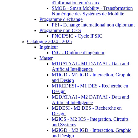
d'information en réseaux
SMOB - Smart Mobility - Transformation
Numérique des Systèmes de Mobilité
Programme d'échange
PEI - Echange international non diplomant
Programme non CES
PNCIPSIC - Cycle IPSIC
Catalogue 2024 - 2025
Ingénieur
ING - Diplôme d'ingénieur
Master
M1DATAAI - M1 DATAAI - Data and
Artificial Intelligence
M1IGD - M1 IGD - Interaction, Graphic
and Design
M1REDESI - M1 DES - Recherche en
Design
M2DATAAI - M2 DATAAI - Data and
Artificial Intelligence
M2DESI - M2 DES - Recherche en
Design
M2ICS - M2 ICS - Integration, Circuits
and Systems
M2IGD - M2 IGD - Interaction, Graphic
and Design