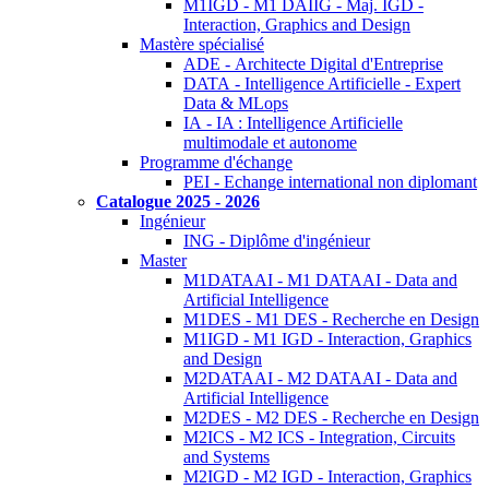
M1IGD - M1 DAIIG - Maj. IGD -
Interaction, Graphics and Design
Mastère spécialisé
ADE - Architecte Digital d'Entreprise
DATA - Intelligence Artificielle - Expert
Data & MLops
IA - IA : Intelligence Artificielle
multimodale et autonome
Programme d'échange
PEI - Echange international non diplomant
Catalogue 2025 - 2026
Ingénieur
ING - Diplôme d'ingénieur
Master
M1DATAAI - M1 DATAAI - Data and
Artificial Intelligence
M1DES - M1 DES - Recherche en Design
M1IGD - M1 IGD - Interaction, Graphics
and Design
M2DATAAI - M2 DATAAI - Data and
Artificial Intelligence
M2DES - M2 DES - Recherche en Design
M2ICS - M2 ICS - Integration, Circuits
and Systems
M2IGD - M2 IGD - Interaction, Graphics