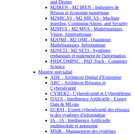
and Design
M2IREN - M2 IREN - Industries de
Réseau et économie numérique
M2MICAS - M2 MICAS - Machine
learnIng, CommunicAtions, and Security
M2MVA - M2 MVA - Mathématiques,
Vision, Apprentissage
M2QMI - M2 QMI - Quantique,
Mathématiques, Informatique
M2SETI - M2 SETI - Systèmes
embarqués et traitement de l'information
PHDCOMPSC - PhD Track - Computer
Science
Mastère spécialisé
ADE - Architecte Digital d'Entreprise
ARC - Architecte Réseaux et
Cybersécurité
CYBER2 - Cybersécurité et Cyberdéfense
DATA - Intelligence Artificielle - Expert
Data & MLops
ECRSI - Expert cybersécurité des réseaux
et des systèmes d'information
IA - IA : Intelligence Artificielle
multimodale et autonome
MSIR - Management des systèmes