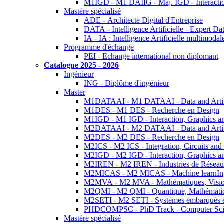
M1IGD - M1 DAIIG - Maj. IGD - Interactio
Mastère spécialisé
ADE - Architecte Digital d'Entreprise
DATA - Intelligence Artificielle - Expert 
IA - IA : Intelligence Artificielle multimoda
Programme d'échange
PEI - Echange international non diplomant
Catalogue 2025 - 2026
Ingénieur
ING - Diplôme d'ingénieur
Master
M1DATAAI - M1 DATAAI - Data and Artific
M1DES - M1 DES - Recherche en Design
M1IGD - M1 IGD - Interaction, Graphics a
M2DATAAI - M2 DATAAI - Data and Artific
M2DES - M2 DES - Recherche en Design
M2ICS - M2 ICS - Integration, Circuits and
M2IGD - M2 IGD - Interaction, Graphics a
M2IREN - M2 IREN - Industries de Réseau
M2MICAS - M2 MICAS - Machine learnIng
M2MVA - M2 MVA - Mathématiques, Vision
M2QMI - M2 QMI - Quantique, Mathématiq
M2SETI - M2 SETI - Systèmes embarqués et 
PHDCOMPSC - PhD Track - Computer Sci
Mastère spécialisé