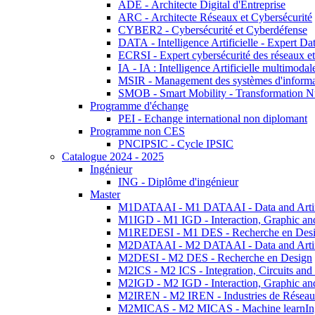
ADE - Architecte Digital d'Entreprise
ARC - Architecte Réseaux et Cybersécurité
CYBER2 - Cybersécurité et Cyberdéfense
DATA - Intelligence Artificielle - Expert 
ECRSI - Expert cybersécurité des réseaux et
IA - IA : Intelligence Artificielle multimoda
MSIR - Management des systèmes d'informa
SMOB - Smart Mobility - Transformation N
Programme d'échange
PEI - Echange international non diplomant
Programme non CES
PNCIPSIC - Cycle IPSIC
Catalogue 2024 - 2025
Ingénieur
ING - Diplôme d'ingénieur
Master
M1DATAAI - M1 DATAAI - Data and Artific
M1IGD - M1 IGD - Interaction, Graphic an
M1REDESI - M1 DES - Recherche en Des
M2DATAAI - M2 DATAAI - Data and Artific
M2DESI - M2 DES - Recherche en Design
M2ICS - M2 ICS - Integration, Circuits and
M2IGD - M2 IGD - Interaction, Graphic an
M2IREN - M2 IREN - Industries de Réseau
M2MICAS - M2 MICAS - Machine learnIng