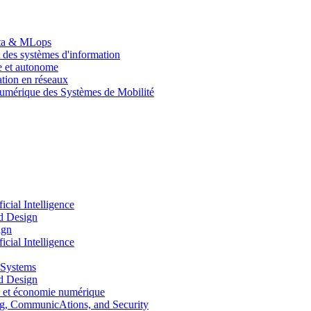
Data & MLops
 des systèmes d'information
le et autonome
tion en réseaux
umérique des Systèmes de Mobilité
ial Intelligence
d Design
ign
ial Intelligence
 Systems
d Design
 et économie numérique
, CommunicAtions, and Security