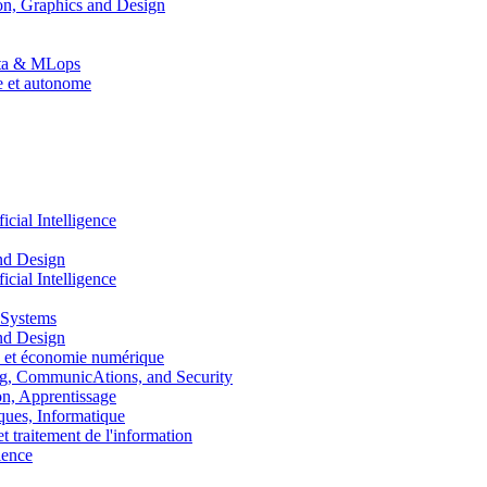
n, Graphics and Design
Data & MLops
le et autonome
ial Intelligence
nd Design
ial Intelligence
 Systems
nd Design
 et économie numérique
, CommunicAtions, and Security
, Apprentissage
ues, Informatique
traitement de l'information
ence