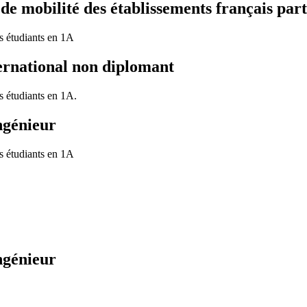
 mobilité des établissements français part
es étudiants en 1A
ernational non diplomant
s étudiants en 1A.
ngénieur
es étudiants en 1A
ngénieur