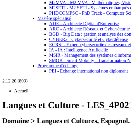
M2MVA - M2 MVA - Mathématiques, Vision
M2SETI - M2 SETI - Systèmes embarqués et 
PHDCOMPSC - PhD Track - Computer Sci
Mastère spécialisé
ADE - Architecte Digital d'Entreprise
ARC - Architecte Réseaux et Cybersécurité
BGD - Big Data : gestion et analyse des do
CYBER2 - Cybersécurité et Cyberdéfense
ECRSI - Expert cybersécurité des réseaux et
IA - IA : Intelligence Artificielle
MSIR - Management des systèmes d'informa
SMOB - Smart Mobility - Transformation N
Programme d'échange
PEI - Echange international non diplomant
2.12.20 (803)
Accueil
Langues et Culture
-
LES_4P02
Domaine > Langues et Cultures, Espagnol.