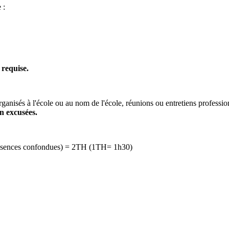
 :
 requise.
rganisés à l'école ou au nom de l'école, réunions ou entretiens professi
n excusées.
 absences confondues) = 2TH (1TH= 1h30)