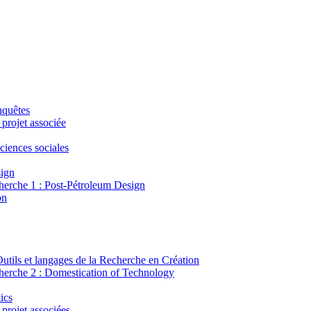
nquêtes
 projet associée
sciences sociales
sign
cherche 1 : Post-Pétroleum Design
on
 Outils et langages de la Recherche en Création
cherche 2 : Domestication of Technology
ics
projet associées