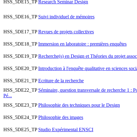
HSS_5DE15_TP
Research Seminar Design
HSS_5DE16_TP
Suivi individuel de mémoires
HSS_5DE17_TP
Revues de projets collectives
HSS_5DE18_TP
Immersion en laboratoire : premières enquêtes
HSS_5DE19_TP
Recherche(s) en Design et Théories du projet assoc
HSS_5DE20_TP
Introduction à l'enquête qualitative en sciences soci
HSS_5DE21_TP
Ecriture de la recherche
HSS_5DE22_TP
Séminaire, question transversale de recherche 1 : P
Pé...
HSS_5DE23_TP
Philosophie des techniques pour le Design
HSS_5DE24_TP
Philosophie des images
HSS_5DE25_TP
Studio Expérimental ENSCI