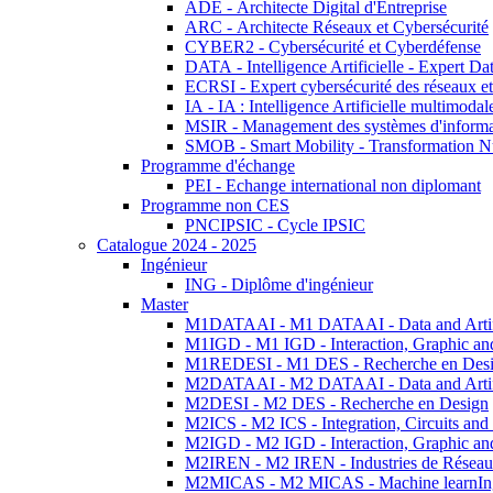
ADE - Architecte Digital d'Entreprise
ARC - Architecte Réseaux et Cybersécurité
CYBER2 - Cybersécurité et Cyberdéfense
DATA - Intelligence Artificielle - Expert 
ECRSI - Expert cybersécurité des réseaux et
IA - IA : Intelligence Artificielle multimoda
MSIR - Management des systèmes d'informa
SMOB - Smart Mobility - Transformation N
Programme d'échange
PEI - Echange international non diplomant
Programme non CES
PNCIPSIC - Cycle IPSIC
Catalogue 2024 - 2025
Ingénieur
ING - Diplôme d'ingénieur
Master
M1DATAAI - M1 DATAAI - Data and Artific
M1IGD - M1 IGD - Interaction, Graphic an
M1REDESI - M1 DES - Recherche en Des
M2DATAAI - M2 DATAAI - Data and Artific
M2DESI - M2 DES - Recherche en Design
M2ICS - M2 ICS - Integration, Circuits and
M2IGD - M2 IGD - Interaction, Graphic an
M2IREN - M2 IREN - Industries de Réseau
M2MICAS - M2 MICAS - Machine learnIng