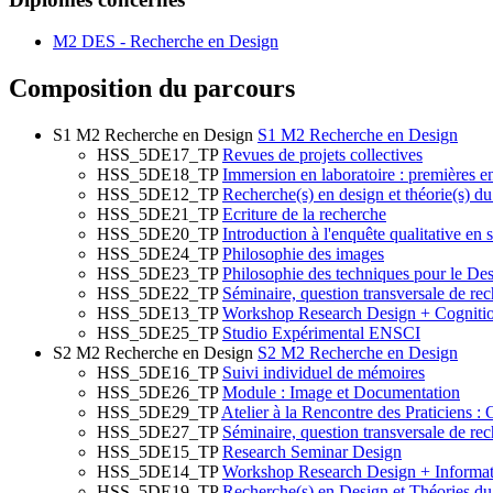
M2 DES - Recherche en Design
Composition du parcours
S1 M2 Recherche en Design
S1 M2 Recherche en Design
HSS_5DE17_TP
Revues de projets collectives
HSS_5DE18_TP
Immersion en laboratoire : premières e
HSS_5DE12_TP
Recherche(s) en design et théorie(s) du
HSS_5DE21_TP
Ecriture de la recherche
HSS_5DE20_TP
Introduction à l'enquête qualitative en 
HSS_5DE24_TP
Philosophie des images
HSS_5DE23_TP
Philosophie des techniques pour le De
HSS_5DE22_TP
Séminaire, question transversale de re
HSS_5DE13_TP
Workshop Research Design + Cogniti
HSS_5DE25_TP
Studio Expérimental ENSCI
S2 M2 Recherche en Design
S2 M2 Recherche en Design
HSS_5DE16_TP
Suivi individuel de mémoires
HSS_5DE26_TP
Module : Image et Documentation
HSS_5DE29_TP
Atelier à la Rencontre des Praticiens :
HSS_5DE27_TP
Séminaire, question transversale de re
HSS_5DE15_TP
Research Seminar Design
HSS_5DE14_TP
Workshop Research Design + Informat
HSS_5DE19_TP
Recherche(s) en Design et Théories du 