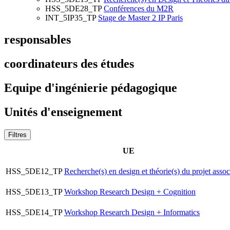
HSS_5DE28_TP
Conférences du M2R
INT_5IP35_TP
Stage de Master 2 IP Paris
responsables
coordinateurs des études
Equipe d'ingénierie pédagogique
Unités d'enseignement
Filtres
UE
HSS_5DE12_TP
Recherche(s) en design et théorie(s) du projet assoc
HSS_5DE13_TP
Workshop Research Design + Cognition
HSS_5DE14_TP
Workshop Research Design + Informatics