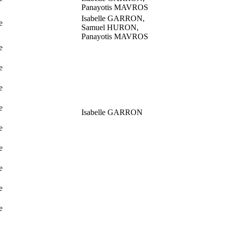
Panayotis MAVROS
Isabelle GARRON,
e
Samuel HURON,
Panayotis MAVROS
e
e
e
e
Isabelle GARRON
e
e
e
e
e