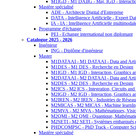
M1IGD - M1 DAIIG - Maj. IGD - Interactio
Mastère spécialisé
ADE - Architecte Digital d'Entreprise
DATA - Intelligence Artificielle - Expert 
IA - IA : Intelligence Artificielle multimoda
Programme d'échange
PEI - Echange international non diplomant
Catalogue 2025 - 2026
Ingénieur
ING - Diplôme d'ingénieur
Master
M1DATAAI - M1 DATAAI - Data and Artific
M1DES - M1 DES - Recherche en Design
M1IGD - M1 IGD - Interaction, Graphics a
M2DATAAI - M2 DATAAI - Data and Artific
M2DES - M2 DES - Recherche en Design
M2ICS - M2 ICS - Integration, Circuits and
M2IGD - M2 IGD - Interaction, Graphics a
M2IREN - M2 IREN - Industries de Réseau
M2MICAS - M2 MICAS - Machine learnIng
M2MVA - M2 MVA - Mathématiques, Vision
M2QMI - M2 QMI - Quantique, Mathématiq
M2SETI - M2 SETI - Systèmes embarqués et 
PHDCOMPSC - PhD Track - Computer Sci
Mastère spécialisé