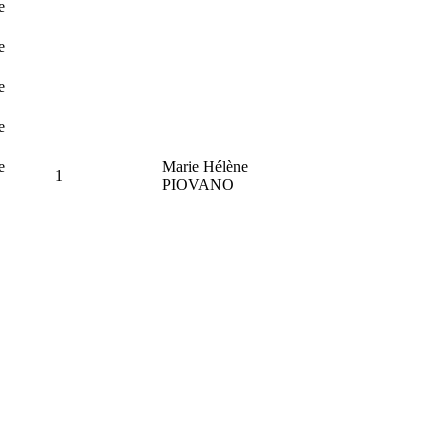
e
e
e
e
e
Marie Hélène
1
PIOVANO