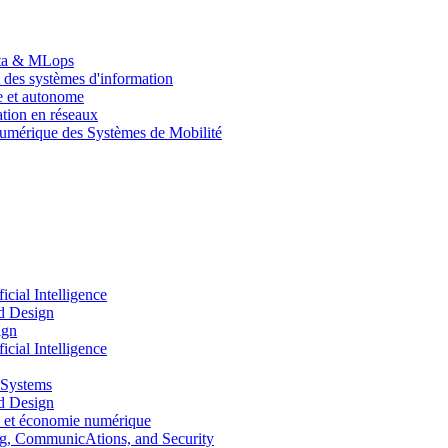
Data & MLops
 des systèmes d'information
le et autonome
tion en réseaux
umérique des Systèmes de Mobilité
ial Intelligence
d Design
ign
ial Intelligence
 Systems
d Design
 et économie numérique
, CommunicAtions, and Security