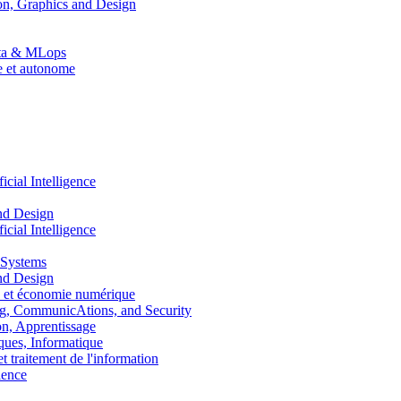
n, Graphics and Design
Data & MLops
le et autonome
ial Intelligence
nd Design
ial Intelligence
 Systems
nd Design
 et économie numérique
, CommunicAtions, and Security
, Apprentissage
ues, Informatique
traitement de l'information
ence