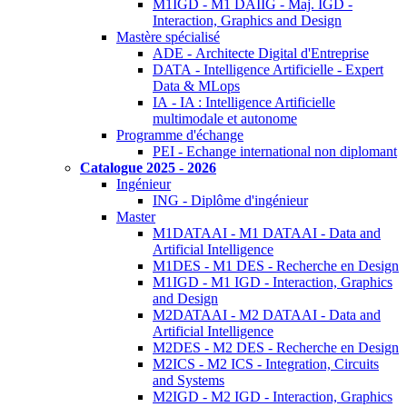
M1IGD - M1 DAIIG - Maj. IGD -
Interaction, Graphics and Design
Mastère spécialisé
ADE - Architecte Digital d'Entreprise
DATA - Intelligence Artificielle - Expert
Data & MLops
IA - IA : Intelligence Artificielle
multimodale et autonome
Programme d'échange
PEI - Echange international non diplomant
Catalogue 2025 - 2026
Ingénieur
ING - Diplôme d'ingénieur
Master
M1DATAAI - M1 DATAAI - Data and
Artificial Intelligence
M1DES - M1 DES - Recherche en Design
M1IGD - M1 IGD - Interaction, Graphics
and Design
M2DATAAI - M2 DATAAI - Data and
Artificial Intelligence
M2DES - M2 DES - Recherche en Design
M2ICS - M2 ICS - Integration, Circuits
and Systems
M2IGD - M2 IGD - Interaction, Graphics