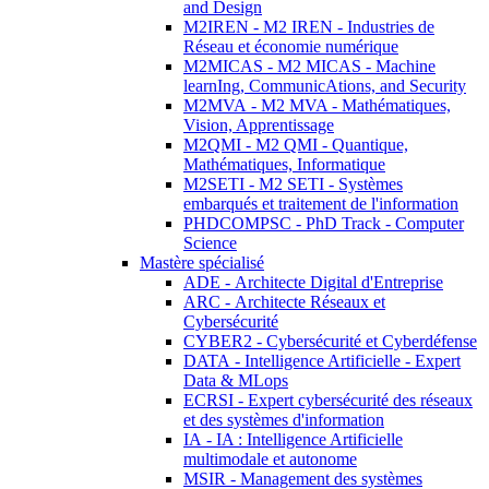
and Design
M2IREN - M2 IREN - Industries de
Réseau et économie numérique
M2MICAS - M2 MICAS - Machine
learnIng, CommunicAtions, and Security
M2MVA - M2 MVA - Mathématiques,
Vision, Apprentissage
M2QMI - M2 QMI - Quantique,
Mathématiques, Informatique
M2SETI - M2 SETI - Systèmes
embarqués et traitement de l'information
PHDCOMPSC - PhD Track - Computer
Science
Mastère spécialisé
ADE - Architecte Digital d'Entreprise
ARC - Architecte Réseaux et
Cybersécurité
CYBER2 - Cybersécurité et Cyberdéfense
DATA - Intelligence Artificielle - Expert
Data & MLops
ECRSI - Expert cybersécurité des réseaux
et des systèmes d'information
IA - IA : Intelligence Artificielle
multimodale et autonome
MSIR - Management des systèmes