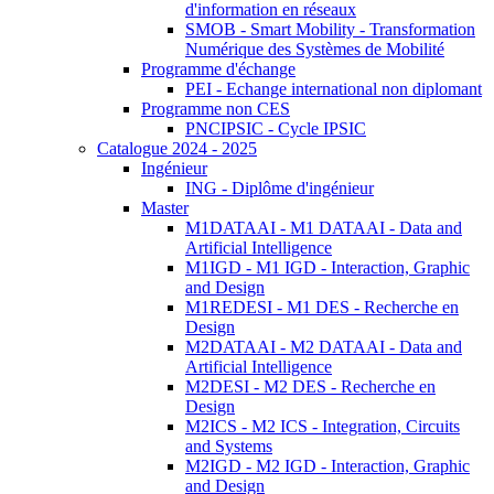
d'information en réseaux
SMOB - Smart Mobility - Transformation
Numérique des Systèmes de Mobilité
Programme d'échange
PEI - Echange international non diplomant
Programme non CES
PNCIPSIC - Cycle IPSIC
Catalogue 2024 - 2025
Ingénieur
ING - Diplôme d'ingénieur
Master
M1DATAAI - M1 DATAAI - Data and
Artificial Intelligence
M1IGD - M1 IGD - Interaction, Graphic
and Design
M1REDESI - M1 DES - Recherche en
Design
M2DATAAI - M2 DATAAI - Data and
Artificial Intelligence
M2DESI - M2 DES - Recherche en
Design
M2ICS - M2 ICS - Integration, Circuits
and Systems
M2IGD - M2 IGD - Interaction, Graphic
and Design