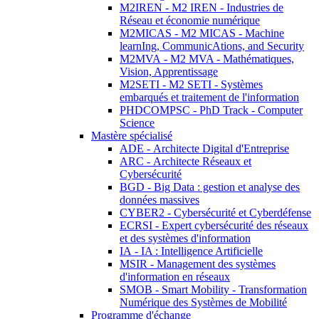
M2IREN - M2 IREN - Industries de
Réseau et économie numérique
M2MICAS - M2 MICAS - Machine
learnIng, CommunicAtions, and Security
M2MVA - M2 MVA - Mathématiques,
Vision, Apprentissage
M2SETI - M2 SETI - Systèmes
embarqués et traitement de l'information
PHDCOMPSC - PhD Track - Computer
Science
Mastère spécialisé
ADE - Architecte Digital d'Entreprise
ARC - Architecte Réseaux et
Cybersécurité
BGD - Big Data : gestion et analyse des
données massives
CYBER2 - Cybersécurité et Cyberdéfense
ECRSI - Expert cybersécurité des réseaux
et des systèmes d'information
IA - IA : Intelligence Artificielle
MSIR - Management des systèmes
d'information en réseaux
SMOB - Smart Mobility - Transformation
Numérique des Systèmes de Mobilité
Programme d'échange