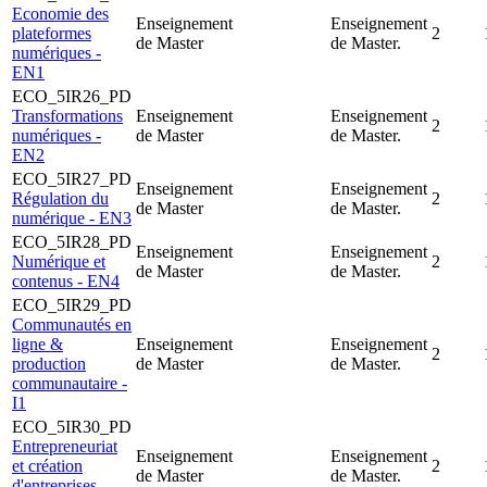
Economie des
Enseignement
Enseignement
plateformes
2
de Master
de Master.
numériques -
EN1
ECO_5IR26_PD
Transformations
Enseignement
Enseignement
2
numériques -
de Master
de Master.
EN2
ECO_5IR27_PD
Enseignement
Enseignement
Régulation du
2
de Master
de Master.
numérique - EN3
ECO_5IR28_PD
Enseignement
Enseignement
Numérique et
2
de Master
de Master.
contenus - EN4
ECO_5IR29_PD
Communautés en
ligne &
Enseignement
Enseignement
2
production
de Master
de Master.
communautaire -
I1
ECO_5IR30_PD
Entrepreneuriat
Enseignement
Enseignement
et création
2
de Master
de Master.
d'entreprises