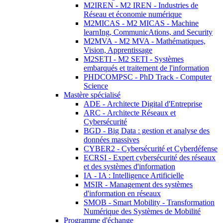
M2IREN - M2 IREN - Industries de
Réseau et économie numérique
M2MICAS - M2 MICAS - Machine
learnIng, CommunicAtions, and Security
M2MVA - M2 MVA - Mathématiques,
Vision, Apprentissage
M2SETI - M2 SETI - Systèmes
embarqués et traitement de l'information
PHDCOMPSC - PhD Track - Computer
Science
Mastère spécialisé
ADE - Architecte Digital d'Entreprise
ARC - Architecte Réseaux et
Cybersécurité
BGD - Big Data : gestion et analyse des
données massives
CYBER2 - Cybersécurité et Cyberdéfense
ECRSI - Expert cybersécurité des réseaux
et des systèmes d'information
IA - IA : Intelligence Artificielle
MSIR - Management des systèmes
d'information en réseaux
SMOB - Smart Mobility - Transformation
Numérique des Systèmes de Mobilité
Programme d'échange