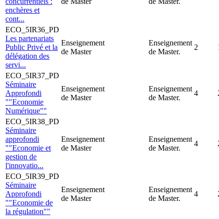
concurrentiels :
de Master
de Master.
enchères et
cont...
ECO_5IR36_PD
Les partenariats
Enseignement
Enseignement
Public Privé et la
2
de Master
de Master.
délégation des
servi...
ECO_5IR37_PD
Séminaire
Enseignement
Enseignement
Approfondi
4
de Master
de Master.
""Economie
Numérique""
ECO_5IR38_PD
Séminaire
approfondi
Enseignement
Enseignement
4
""Economie et
de Master
de Master.
gestion de
l'innovatio...
ECO_5IR39_PD
Séminaire
Enseignement
Enseignement
Approfondi
4
de Master
de Master.
""Economie de
la régulation""