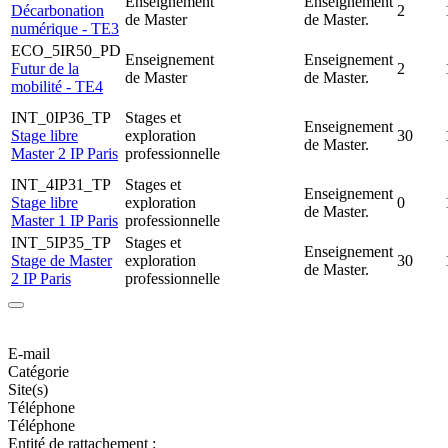
Enseignement
Enseignement
Décarbonation
2
de Master
de Master.
numérique - TE3
ECO_5IR50_PD
Enseignement
Enseignement
Futur de la
2
de Master
de Master.
mobilité - TE4
INT_0IP36_TP
Stages et
Enseignement
Stage libre
exploration
30
de Master.
Master 2 IP Paris
professionnelle
INT_4IP31_TP
Stages et
Enseignement
Stage libre
exploration
0
de Master.
Master 1 IP Paris
professionnelle
INT_5IP35_TP
Stages et
Enseignement
Stage de Master
exploration
30
de Master.
2 IP Paris
professionnelle
E-mail
Catégorie
Site(s)
Téléphone
Téléphone
Entité de rattachement :