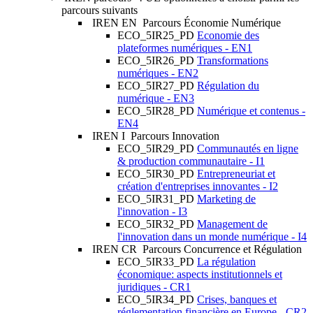
parcours suivants
IREN EN
Parcours Économie Numérique
ECO_5IR25_PD
Economie des
plateformes numériques - EN1
ECO_5IR26_PD
Transformations
numériques - EN2
ECO_5IR27_PD
Régulation du
numérique - EN3
ECO_5IR28_PD
Numérique et contenus -
EN4
IREN I
Parcours Innovation
ECO_5IR29_PD
Communautés en ligne
& production communautaire - I1
ECO_5IR30_PD
Entrepreneuriat et
création d'entreprises innovantes - I2
ECO_5IR31_PD
Marketing de
l'innovation - I3
ECO_5IR32_PD
Management de
l'innovation dans un monde numérique - I4
IREN CR
Parcours Concurrence et Régulation
ECO_5IR33_PD
La régulation
économique: aspects institutionnels et
juridiques - CR1
ECO_5IR34_PD
Crises, banques et
réglementation financière en Europe - CR2