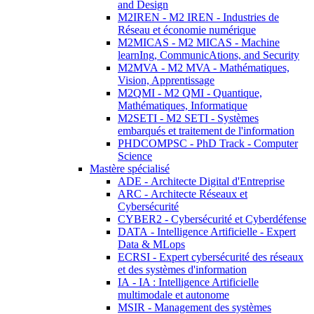
and Design
M2IREN - M2 IREN - Industries de
Réseau et économie numérique
M2MICAS - M2 MICAS - Machine
learnIng, CommunicAtions, and Security
M2MVA - M2 MVA - Mathématiques,
Vision, Apprentissage
M2QMI - M2 QMI - Quantique,
Mathématiques, Informatique
M2SETI - M2 SETI - Systèmes
embarqués et traitement de l'information
PHDCOMPSC - PhD Track - Computer
Science
Mastère spécialisé
ADE - Architecte Digital d'Entreprise
ARC - Architecte Réseaux et
Cybersécurité
CYBER2 - Cybersécurité et Cyberdéfense
DATA - Intelligence Artificielle - Expert
Data & MLops
ECRSI - Expert cybersécurité des réseaux
et des systèmes d'information
IA - IA : Intelligence Artificielle
multimodale et autonome
MSIR - Management des systèmes