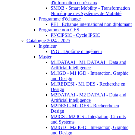
d'information en réseaux
SMOB - Smart Mobility - Transformation
Numérique des Systèmes de Mobilité
Programme d'échange
PEI - Echange international non diplomant
Programme non CES
PNCIPSIC - Cycle IPSIC
Catalogue 2024 - 2025
Ingénieur
ING - Diplôme d'ingénieur
Master
M1DATAAI - M1 DATAAI - Data and
Artificial Intelligence
M1IGD - M1 IGD - Interaction, Graphic
and Design
M1REDESI - M1 DES - Recherche en
Design
M2DATAAI - M2 DATAAI - Data and
Artificial Intelligence
M2DESI - M2 DES - Recherche en
Design
M2ICS - M2 ICS - Integration, Circuits
and Systems
M2IGD - M2 IGD - Interaction, Graphic
and Design