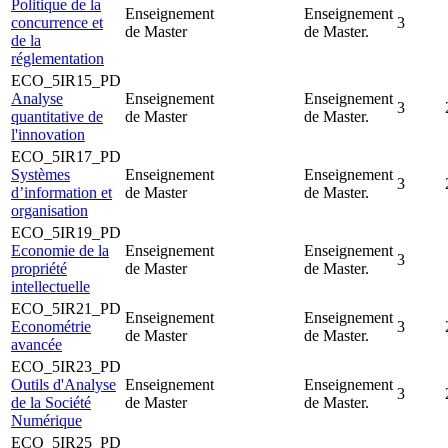
Politique de la
Enseignement
Enseignement
concurrence et
3
de Master
de Master.
de la
réglementation
ECO_5IR15_PD
Analyse
Enseignement
Enseignement
3
quantitative de
de Master
de Master.
l'innovation
ECO_5IR17_PD
Systèmes
Enseignement
Enseignement
3
d’information et
de Master
de Master.
organisation
ECO_5IR19_PD
Economie de la
Enseignement
Enseignement
3
propriété
de Master
de Master.
intellectuelle
ECO_5IR21_PD
Enseignement
Enseignement
Econométrie
3
de Master
de Master.
avancée
ECO_5IR23_PD
Outils d'Analyse
Enseignement
Enseignement
3
de la Société
de Master
de Master.
Numérique
ECO_5IR25_PD