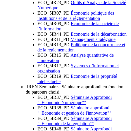
ECO_5IR23_PD
Outils d'Analyse de la Société
Numérique
ECO_5IR07_PD
Économie politique des
institutions et de la réglementation
ECO_5IR09_PD
Économie de la société de
l’information
ECO_5IR44_PD
Economie de la décarbonation
ECO_5IR11_PD
Management stratégique
ECO_5IR13_PD
Politique de la concurrence et
de la réglementation
ECO_5IR15_PD
Analyse quantitative de
l'innovation
ECO_5IR17_PD
Systèmes d’information et
organisation
ECO_5IR19_PD
Economie de la propriété
intellectuelle
IREN Seminaires
Séminaire approfondi en fonction
du parcours choisi
ECO_5IR37_PD
Séminaire Approfondi
""Economie Numérique""
ECO_5IR38_PD
Séminaire approfondi
""Economie et gestion de l'innovation""
ECO_5IR39_PD
Séminaire Approfondi
""Economie de la régulation""
ECO_5IR46_PD
Séminaire Approfondi