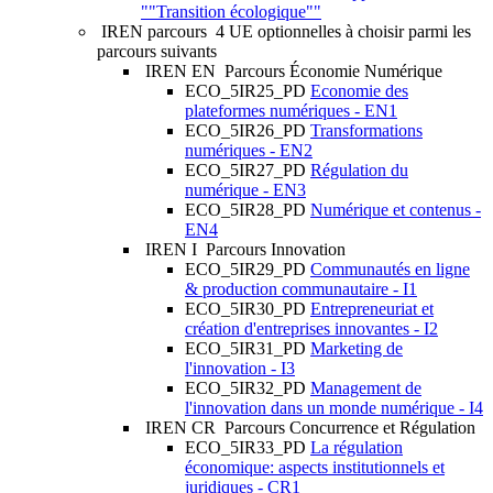
""Transition écologique""
IREN parcours
4 UE optionnelles à choisir parmi les
parcours suivants
IREN EN
Parcours Économie Numérique
ECO_5IR25_PD
Economie des
plateformes numériques - EN1
ECO_5IR26_PD
Transformations
numériques - EN2
ECO_5IR27_PD
Régulation du
numérique - EN3
ECO_5IR28_PD
Numérique et contenus -
EN4
IREN I
Parcours Innovation
ECO_5IR29_PD
Communautés en ligne
& production communautaire - I1
ECO_5IR30_PD
Entrepreneuriat et
création d'entreprises innovantes - I2
ECO_5IR31_PD
Marketing de
l'innovation - I3
ECO_5IR32_PD
Management de
l'innovation dans un monde numérique - I4
IREN CR
Parcours Concurrence et Régulation
ECO_5IR33_PD
La régulation
économique: aspects institutionnels et
juridiques - CR1