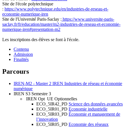
Site de l'école polytechnique
:
https://www.polytechnique.edu/en/industries-de-reseau-et-
economie-numerique-iren
Site de l'Université Paris-Saclay :
https://www.universite-paris-
saclay.fr/fr/education/master/m2-industries-de-reseau-et-economie-
numerique-iren#presentation-m2
Les inscriptions des élèves se font à l'école.
Contenu
Admission
Finalités
Parcours
IREN-M2
- Master 2 IREN Industries de réseau et économie
numérique
IREN S3
Semestre 3
IREN Opt
UE Optionnelles
ECO_5IR42_PD
Science des données avancées
ECO_5IR01_PD
Economie industrielle
ECO_5IR03_PD
Économie et management de
l’innovation
ECO_5IR05_PD
Economie des réseaux