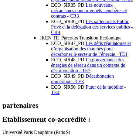
ECO_5IR35_PD
Les nouveaux
mécanismes concurrentiels : enchères et
contrats - CR3
ECO_5IR36_PD
Les partenariats Public
Privé et la délégation des services publics -
CR4
IREN TE
Parcours Transition Ecologique
ECO_5IR47_PD
Les défis régulatoires et
d’organisation des marchés pour
décarboner le secteur de l’énergie - TE1
ECO_5IR48_PD
La gouvernance des
énergies de réseau dans un contexte de
décarbonation - TE2
ECO_5IR49_PD
Décarbonation
numérique - TE3
ECO_5IR50_PD
Futur de la mobilité -
TE4
partenaires
Etablissement co-accrédité :
Université Paris Dauphine (Paris 9)