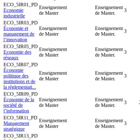
ECO_5IR01_PD
Enseignement
Enseignement
Economie
3
de Master
de Master.
industrielle
ECO_5IR03_PD
Économie et
Enseignement
Enseignement
3
management de
de Master
de Master.
l’innovation
ECO_5IR05_PD
Enseignement
Enseignement
Economie des
3
de Master
de Master.
réseaux
ECO_5IR07_PD
Économie
Enseignement
Enseignement
politique des
3
de Master
de Master.
institutions et de
la réglementati...
ECO_5IR09_PD
Économie de la
Enseignement
Enseignement
3
société de
de Master
de Master.
l’information
ECO_5IR11_PD
Enseignement
Enseignement
Management
3
de Master
de Master.
stratégique
ECO_5IR13_PD