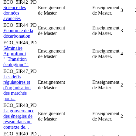
ECO_5IR42_PD
Science des
Enseignement
Enseignement
3
données
de Master
de Master.
avancées
ECO_5IR44_PD
Enseignement
Enseignement
Economie de la
3
de Master
de Master.
décarbonation
ECO_5IR46_PD
Séminaire
Enseignement
Enseignement
Approfondi
4
de Master
de Master.
""Transition
écologique""
ECO_5IR47_PD
Les défis
régulatoires et
Enseignement
Enseignement
2
d’organisation
de Master
de Master.
des marchés
pour...
ECO_5IR48_PD
La gouvernance
Enseignement
Enseignement
des énergies de
2
de Master
de Master.
réseau dans un
contexte de...
ECO_5IR49_PD