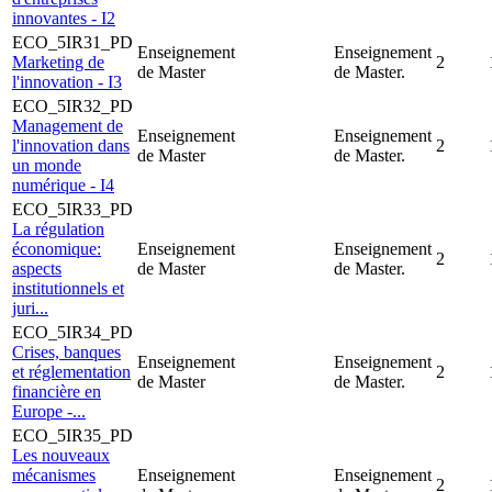
innovantes - I2
ECO_5IR31_PD
Enseignement
Enseignement
Marketing de
2
de Master
de Master.
l'innovation - I3
ECO_5IR32_PD
Management de
Enseignement
Enseignement
l'innovation dans
2
de Master
de Master.
un monde
numérique - I4
ECO_5IR33_PD
La régulation
économique:
Enseignement
Enseignement
2
aspects
de Master
de Master.
institutionnels et
juri...
ECO_5IR34_PD
Crises, banques
Enseignement
Enseignement
et réglementation
2
de Master
de Master.
financière en
Europe -...
ECO_5IR35_PD
Les nouveaux
mécanismes
Enseignement
Enseignement
2