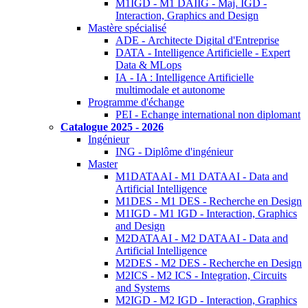
M1IGD - M1 DAIIG - Maj. IGD -
Interaction, Graphics and Design
Mastère spécialisé
ADE - Architecte Digital d'Entreprise
DATA - Intelligence Artificielle - Expert
Data & MLops
IA - IA : Intelligence Artificielle
multimodale et autonome
Programme d'échange
PEI - Echange international non diplomant
Catalogue 2025 - 2026
Ingénieur
ING - Diplôme d'ingénieur
Master
M1DATAAI - M1 DATAAI - Data and
Artificial Intelligence
M1DES - M1 DES - Recherche en Design
M1IGD - M1 IGD - Interaction, Graphics
and Design
M2DATAAI - M2 DATAAI - Data and
Artificial Intelligence
M2DES - M2 DES - Recherche en Design
M2ICS - M2 ICS - Integration, Circuits
and Systems
M2IGD - M2 IGD - Interaction, Graphics