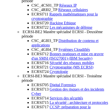
période
CSC_4CS01_TP
Réseaux IP
CSC_4RI02_TP
Réseaux cellulaires
ECRSI711
Rappels mathématiques pour la
cryptographie
ECRSI720
Hacking Ethique
ECRSI722
Les mécanismes de défense
ECRSI-BE2
Mastère spécialisé ECRSI - Deuxième
période
CSC_4GI03_TP
Distribution de contenu et
applications
CSC_4GI04_TP
Systèmes Cloudifiés
ECRSI712
Bonnes pratiques et mise en œuvre
d'un SMSI (ISO27001) (IBM Security)
ECRSI716
Sécurité des réseaux mobiles
ECRSI721
Cryptographie (MS ECRSI)
ECRSI724
Cryptologie
ECRSI-BE3
Mastère spécialisé ECRSI - Troisième
période
ECRSI705
Digital Forensics
ECRSI713
Gestion des risques et des incidents
Cyber
ECRSI714
Services des sécurités
ECRSI715
La sécurité : architecture et protocoles
ECRSI717
CCSP: préparation pour la