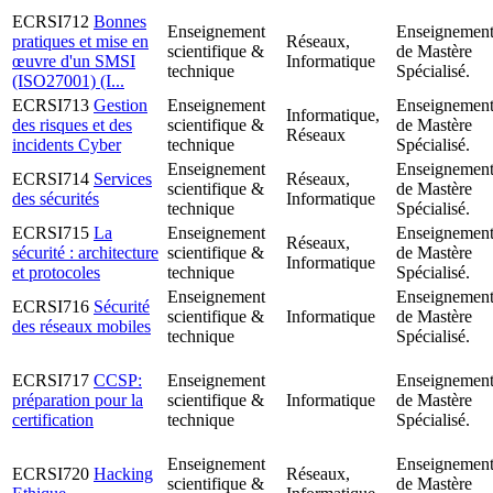
ECRSI712
Bonnes
Enseignement
Enseignemen
pratiques et mise en
Réseaux,
scientifique &
de Mastère
œuvre d'un SMSI
Informatique
technique
Spécialisé.
(ISO27001) (I...
ECRSI713
Gestion
Enseignement
Enseignemen
Informatique,
des risques et des
scientifique &
de Mastère
Réseaux
incidents Cyber
technique
Spécialisé.
Enseignement
Enseignemen
ECRSI714
Services
Réseaux,
scientifique &
de Mastère
des sécurités
Informatique
technique
Spécialisé.
ECRSI715
La
Enseignement
Enseignemen
Réseaux,
sécurité : architecture
scientifique &
de Mastère
Informatique
et protocoles
technique
Spécialisé.
Enseignement
Enseignemen
ECRSI716
Sécurité
scientifique &
Informatique
de Mastère
des réseaux mobiles
technique
Spécialisé.
ECRSI717
CCSP:
Enseignement
Enseignemen
préparation pour la
scientifique &
Informatique
de Mastère
certification
technique
Spécialisé.
Enseignement
Enseignemen
ECRSI720
Hacking
Réseaux,
scientifique &
de Mastère