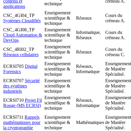
contenu et
créneau A.
technique
applications
Enseignement
CSC_4GI04_TP
Cours du
scientifique &
Réseaux
Systèmes Cloudifiés
créneau A.
technique
CSC_4GI08_TP
Enseignement
Informatique,
Cours du
Cloud Automation &
scientifique &
Réseaux
créneau A.
DevOps
technique
Enseignement
CSC_4RI02_TP
Cours du
scientifique &
Réseaux
Réseaux cellulaires
créneau C.
technique
Enseignement
Enseignemen
ECRSI705
Digital
Réseaux,
scientifique &
de Mastère
Forensics
Informatique
technique
Spécialisé.
ECRSI707
Sécurité
Enseignement
Enseignemen
des systèmes
scientifique &
de Mastère
industriels
technique
Spécialisé.
Enseignement
Enseignemen
ECRSI710
Projet Fil
Réseaux,
scientifique &
de Mastère
Rouge (MS ECRSI)
Informatique
technique
Spécialisé.
ECRSI711
Rappels
Enseignement
Enseignemen
mathématiques pour
scientifique &
Mathématiques
de Mastère
la cryptographie
technique
Spécialisé.