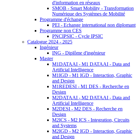
d'information en réseaux
SMOB - Smart Mobility - Transformation
Numérique des Systèmes de Mobilité
Programme d'échange
PEI - Echange international non diplomant
Programme non CES
PNCIPSIC - Cycle IPSIC
Catalogue 2024 - 2025
Ingénieur
ING - Diplôme d'ingénieur
Master
M1DATAAI - M1 DATAAI - Data and
Artificial Intelligence
M1IGD - M1 IGD - Interaction, Graphic
and Design
M1REDESI - M1 DES - Recherche en
Design
M2DATAAI - M2 DATAAI - Data and
Artificial Intelligence
M2DESI - M2 DES - Recherche en
Design
M2ICS - M2 ICS - Integration, Circuits
and Systems
M2IGD - M2 IGD - Interaction, Graphic
and Design