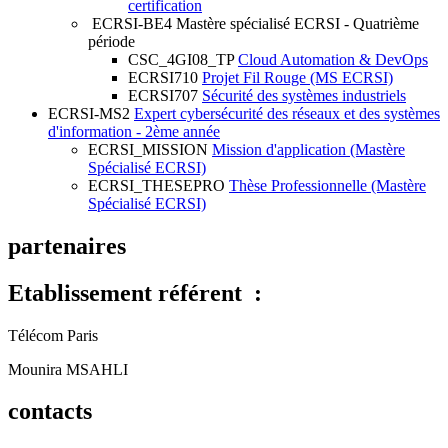
certification
ECRSI-BE4
Mastère spécialisé ECRSI - Quatrième
période
CSC_4GI08_TP
Cloud Automation & DevOps
ECRSI710
Projet Fil Rouge (MS ECRSI)
ECRSI707
Sécurité des systèmes industriels
ECRSI-MS2
Expert cybersécurité des réseaux et des systèmes
d'information - 2ème année
ECRSI_MISSION
Mission d'application (Mastère
Spécialisé ECRSI)
ECRSI_THESEPRO
Thèse Professionnelle (Mastère
Spécialisé ECRSI)
partenaires
Etablissement référent :
Télécom Paris
Mounira MSAHLI
contacts