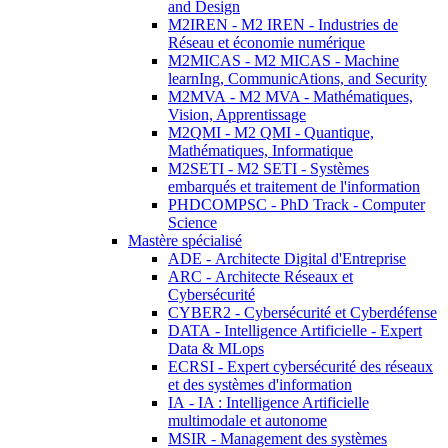
and Design
M2IREN - M2 IREN - Industries de
Réseau et économie numérique
M2MICAS - M2 MICAS - Machine
learnIng, CommunicAtions, and Security
M2MVA - M2 MVA - Mathématiques,
Vision, Apprentissage
M2QMI - M2 QMI - Quantique,
Mathématiques, Informatique
M2SETI - M2 SETI - Systèmes
embarqués et traitement de l'information
PHDCOMPSC - PhD Track - Computer
Science
Mastère spécialisé
ADE - Architecte Digital d'Entreprise
ARC - Architecte Réseaux et
Cybersécurité
CYBER2 - Cybersécurité et Cyberdéfense
DATA - Intelligence Artificielle - Expert
Data & MLops
ECRSI - Expert cybersécurité des réseaux
et des systèmes d'information
IA - IA : Intelligence Artificielle
multimodale et autonome
MSIR - Management des systèmes