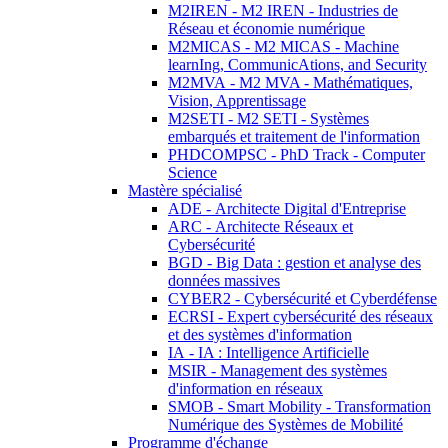
M2IREN - M2 IREN - Industries de
Réseau et économie numérique
M2MICAS - M2 MICAS - Machine
learnIng, CommunicAtions, and Security
M2MVA - M2 MVA - Mathématiques,
Vision, Apprentissage
M2SETI - M2 SETI - Systèmes
embarqués et traitement de l'information
PHDCOMPSC - PhD Track - Computer
Science
Mastère spécialisé
ADE - Architecte Digital d'Entreprise
ARC - Architecte Réseaux et
Cybersécurité
BGD - Big Data : gestion et analyse des
données massives
CYBER2 - Cybersécurité et Cyberdéfense
ECRSI - Expert cybersécurité des réseaux
et des systèmes d'information
IA - IA : Intelligence Artificielle
MSIR - Management des systèmes
d'information en réseaux
SMOB - Smart Mobility - Transformation
Numérique des Systèmes de Mobilité
Programme d'échange