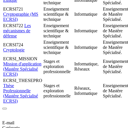
Ethique
Informatique
technique
Spécialisé.
ECRSI721
Enseignement
Enseignemen
Cryptographie (MS
scientifique &
Informatique
de Mastère
ECRSI)
technique
Spécialisé.
ECRSI722
Les
Enseignement
Enseignemen
mécanismes de
scientifique &
Informatique
de Mastère
défense
technique
Spécialisé.
Enseignement
Enseignemen
ECRSI724
scientifique &
Informatique
de Mastère
Cryptologie
technique
Spécialisé.
ECRSI_MISSION
Stages et
Enseignemen
Mission d'application
Informatique,
exploration
de Mastère
(Mastère Spécialisé
Réseaux
professionnelle
Spécialisé.
ECRSI)
ECRSI_THESEPRO
Thèse
Stages et
Enseignemen
Réseaux,
Professionnelle
exploration
de Mastère
Informatique
(Mastère Spécialisé
professionnelle
Spécialisé.
ECRSI)
E-mail
Catégorie