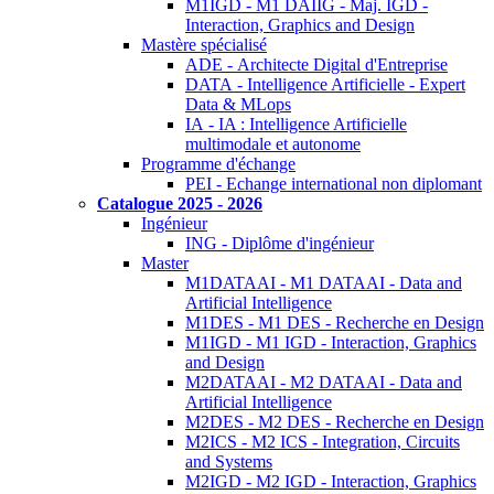
M1IGD - M1 DAIIG - Maj. IGD -
Interaction, Graphics and Design
Mastère spécialisé
ADE - Architecte Digital d'Entreprise
DATA - Intelligence Artificielle - Expert
Data & MLops
IA - IA : Intelligence Artificielle
multimodale et autonome
Programme d'échange
PEI - Echange international non diplomant
Catalogue 2025 - 2026
Ingénieur
ING - Diplôme d'ingénieur
Master
M1DATAAI - M1 DATAAI - Data and
Artificial Intelligence
M1DES - M1 DES - Recherche en Design
M1IGD - M1 IGD - Interaction, Graphics
and Design
M2DATAAI - M2 DATAAI - Data and
Artificial Intelligence
M2DES - M2 DES - Recherche en Design
M2ICS - M2 ICS - Integration, Circuits
and Systems
M2IGD - M2 IGD - Interaction, Graphics