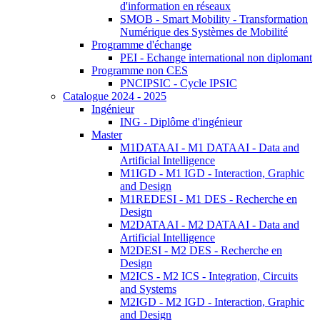
d'information en réseaux
SMOB - Smart Mobility - Transformation
Numérique des Systèmes de Mobilité
Programme d'échange
PEI - Echange international non diplomant
Programme non CES
PNCIPSIC - Cycle IPSIC
Catalogue 2024 - 2025
Ingénieur
ING - Diplôme d'ingénieur
Master
M1DATAAI - M1 DATAAI - Data and
Artificial Intelligence
M1IGD - M1 IGD - Interaction, Graphic
and Design
M1REDESI - M1 DES - Recherche en
Design
M2DATAAI - M2 DATAAI - Data and
Artificial Intelligence
M2DESI - M2 DES - Recherche en
Design
M2ICS - M2 ICS - Integration, Circuits
and Systems
M2IGD - M2 IGD - Interaction, Graphic
and Design