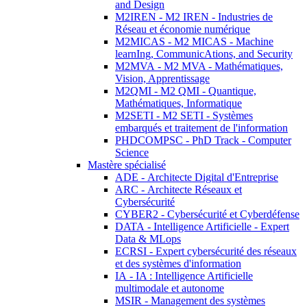
and Design
M2IREN - M2 IREN - Industries de
Réseau et économie numérique
M2MICAS - M2 MICAS - Machine
learnIng, CommunicAtions, and Security
M2MVA - M2 MVA - Mathématiques,
Vision, Apprentissage
M2QMI - M2 QMI - Quantique,
Mathématiques, Informatique
M2SETI - M2 SETI - Systèmes
embarqués et traitement de l'information
PHDCOMPSC - PhD Track - Computer
Science
Mastère spécialisé
ADE - Architecte Digital d'Entreprise
ARC - Architecte Réseaux et
Cybersécurité
CYBER2 - Cybersécurité et Cyberdéfense
DATA - Intelligence Artificielle - Expert
Data & MLops
ECRSI - Expert cybersécurité des réseaux
et des systèmes d'information
IA - IA : Intelligence Artificielle
multimodale et autonome
MSIR - Management des systèmes