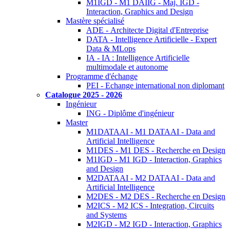
M1IGD - M1 DAIIG - Maj. IGD -
Interaction, Graphics and Design
Mastère spécialisé
ADE - Architecte Digital d'Entreprise
DATA - Intelligence Artificielle - Expert
Data & MLops
IA - IA : Intelligence Artificielle
multimodale et autonome
Programme d'échange
PEI - Echange international non diplomant
Catalogue 2025 - 2026
Ingénieur
ING - Diplôme d'ingénieur
Master
M1DATAAI - M1 DATAAI - Data and
Artificial Intelligence
M1DES - M1 DES - Recherche en Design
M1IGD - M1 IGD - Interaction, Graphics
and Design
M2DATAAI - M2 DATAAI - Data and
Artificial Intelligence
M2DES - M2 DES - Recherche en Design
M2ICS - M2 ICS - Integration, Circuits
and Systems
M2IGD - M2 IGD - Interaction, Graphics