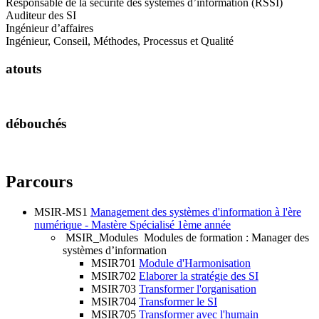
Responsable de la sécurité des systèmes d’information (RSSI)
Auditeur des SI
Ingénieur d’affaires
Ingénieur, Conseil, Méthodes, Processus et Qualité
atouts
débouchés
Parcours
MSIR-MS1
Management des systèmes d'information à l'ère
numérique - Mastère Spécialisé 1ème année
MSIR_Modules
Modules de formation : Manager des
systèmes d’information
MSIR701
Module d'Harmonisation
MSIR702
Elaborer la stratégie des SI
MSIR703
Transformer l'organisation
MSIR704
Transformer le SI
MSIR705
Transformer avec l'humain