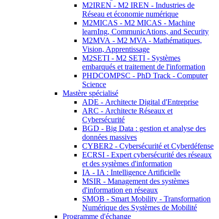
M2IREN - M2 IREN - Industries de
Réseau et économie numérique
M2MICAS - M2 MICAS - Machine
learnIng, CommunicAtions, and Security
M2MVA - M2 MVA - Mathématiques,
Vision, Apprentissage
M2SETI - M2 SETI - Systèmes
embarqués et traitement de l'information
PHDCOMPSC - PhD Track - Computer
Science
Mastère spécialisé
ADE - Architecte Digital d'Entreprise
ARC - Architecte Réseaux et
Cybersécurité
BGD - Big Data : gestion et analyse des
données massives
CYBER2 - Cybersécurité et Cyberdéfense
ECRSI - Expert cybersécurité des réseaux
et des systèmes d'information
IA - IA : Intelligence Artificielle
MSIR - Management des systèmes
d'information en réseaux
SMOB - Smart Mobility - Transformation
Numérique des Systèmes de Mobilité
Programme d'échange