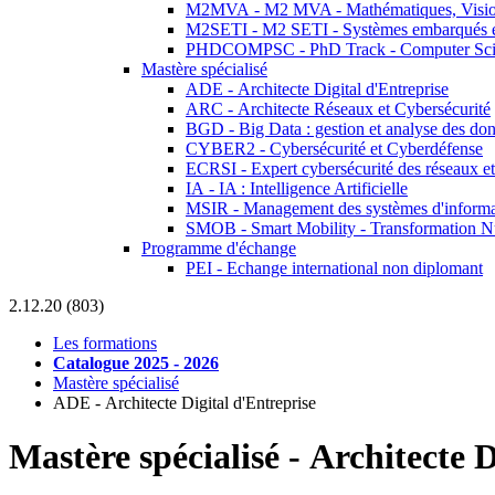
M2MVA - M2 MVA - Mathématiques, Vision
M2SETI - M2 SETI - Systèmes embarqués et 
PHDCOMPSC - PhD Track - Computer Sci
Mastère spécialisé
ADE - Architecte Digital d'Entreprise
ARC - Architecte Réseaux et Cybersécurité
BGD - Big Data : gestion et analyse des do
CYBER2 - Cybersécurité et Cyberdéfense
ECRSI - Expert cybersécurité des réseaux et
IA - IA : Intelligence Artificielle
MSIR - Management des systèmes d'informa
SMOB - Smart Mobility - Transformation N
Programme d'échange
PEI - Echange international non diplomant
2.12.20 (803)
Les formations
Catalogue 2025 - 2026
Mastère spécialisé
ADE - Architecte Digital d'Entreprise
Mastère spécialisé
-
Architecte D