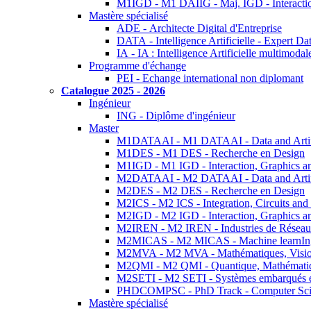
M1IGD - M1 DAIIG - Maj. IGD - Interactio
Mastère spécialisé
ADE - Architecte Digital d'Entreprise
DATA - Intelligence Artificielle - Expert 
IA - IA : Intelligence Artificielle multimoda
Programme d'échange
PEI - Echange international non diplomant
Catalogue 2025 - 2026
Ingénieur
ING - Diplôme d'ingénieur
Master
M1DATAAI - M1 DATAAI - Data and Artific
M1DES - M1 DES - Recherche en Design
M1IGD - M1 IGD - Interaction, Graphics a
M2DATAAI - M2 DATAAI - Data and Artific
M2DES - M2 DES - Recherche en Design
M2ICS - M2 ICS - Integration, Circuits and
M2IGD - M2 IGD - Interaction, Graphics a
M2IREN - M2 IREN - Industries de Réseau
M2MICAS - M2 MICAS - Machine learnIng
M2MVA - M2 MVA - Mathématiques, Vision
M2QMI - M2 QMI - Quantique, Mathématiq
M2SETI - M2 SETI - Systèmes embarqués et 
PHDCOMPSC - PhD Track - Computer Sci
Mastère spécialisé