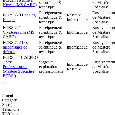
ECRSI718
Mise à
scientifique &
de Mastère
Niveau (MS CARC)
technique
Spécialisé.
Enseignement
Enseignemen
ECRSI720
Hacking
Réseaux,
scientifique &
de Mastère
Ethique
Informatique
technique
Spécialisé.
ECRSI721
Enseignement
Enseignemen
Cryptographie (MS
scientifique &
Informatique
de Mastère
CARC)
technique
Spécialisé.
ECRSI722
Les
Enseignement
Enseignemen
mécanismes de
scientifique &
Informatique
de Mastère
défense
technique
Spécialisé.
ECRSI_THESEPRO
Thèse
Stages et
Enseignemen
Informatique,
Professionnelle
exploration
de Mastère
Réseaux
(Mastère Spécialisé
professionnelle
Spécialisé.
ECRSI)
E-mail
Catégorie
Site(s)
Téléphone
Téléphone