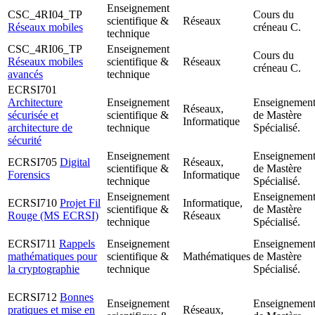
Enseignement
CSC_4RI04_TP
Cours du
scientifique &
Réseaux
Réseaux mobiles
créneau C.
technique
CSC_4RI06_TP
Enseignement
Cours du
Réseaux mobiles
scientifique &
Réseaux
créneau C.
avancés
technique
ECRSI701
Architecture
Enseignement
Enseignemen
Réseaux,
sécurisée et
scientifique &
de Mastère
Informatique
architecture de
technique
Spécialisé.
sécurité
Enseignement
Enseignemen
ECRSI705
Digital
Réseaux,
scientifique &
de Mastère
Forensics
Informatique
technique
Spécialisé.
Enseignement
Enseignemen
ECRSI710
Projet Fil
Informatique,
scientifique &
de Mastère
Rouge (MS ECRSI)
Réseaux
technique
Spécialisé.
ECRSI711
Rappels
Enseignement
Enseignemen
mathématiques pour
scientifique &
Mathématiques
de Mastère
la cryptographie
technique
Spécialisé.
ECRSI712
Bonnes
Enseignement
Enseignemen
pratiques et mise en
Réseaux,