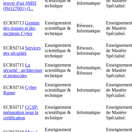
scientifique &
de Mastère
œuvre d'un SMSI
Informatique
technique
Spécialisé.
(ISO27001) (I...
ECRSI713
Gestion
Enseignement
Enseignemen
Réseaux,
des risques et des
scientifique &
de Mastère
Informatique
incidents Cyber
technique
Spécialisé.
Enseignement
Enseignemen
ECRSI714
Services
Réseaux,
scientifique &
de Mastère
des sécurités
Informatique
technique
Spécialisé.
ECRSI715
La
Enseignement
Enseignemen
Informatique,
sécurité : architecture
scientifique &
de Mastère
Réseaux
et protocoles
technique
Spécialisé.
Enseignement
Enseignemen
ECRSI716
Cyber
scientifique &
Informatique
de Mastère
Range
technique
Spécialisé.
ECRSI717
CCSP:
Enseignement
Enseignemen
préparation pour la
scientifique &
Informatique
de Mastère
certification
technique
Spécialisé.
Enseignement
Enseignemen