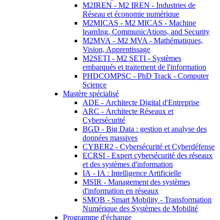
M2IREN - M2 IREN - Industries de
Réseau et économie numérique
M2MICAS - M2 MICAS - Machine
learnIng, CommunicAtions, and Security
M2MVA - M2 MVA - Mathématiques,
Vision, Apprentissage
M2SETI - M2 SETI - Systèmes
embarqués et traitement de l'information
PHDCOMPSC - PhD Track - Computer
Science
Mastère spécialisé
ADE - Architecte Digital d'Entreprise
ARC - Architecte Réseaux et
Cybersécurité
BGD - Big Data : gestion et analyse des
données massives
CYBER2 - Cybersécurité et Cyberdéfense
ECRSI - Expert cybersécurité des réseaux
et des systèmes d'information
IA - IA : Intelligence Artificielle
MSIR - Management des systèmes
d'information en réseaux
SMOB - Smart Mobility - Transformation
Numérique des Systèmes de Mobilité
Programme d'échange