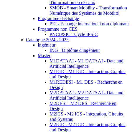
d'information en réseaux
SMOB - Smart Mobility - Transformation
Numérique des Systèmes de Mobilité
Programme d'échange
PEI - Echange international non diplomant
Programme non CES
PNCIPSIC - Cycle IPSIC
Catalogue 2024 - 2025
Ingénieur
ING - Diplôme d'ingénieur
Master
M1DATAAI - M1 DATAAI - Data and
Artificial Intelligence
M1IGD - M1 IGD - Interaction, Graphic
and Design
M1REDESI - M1 DES - Recherche en
Design
M2DATAAI - M2 DATAAI - Data and
Artificial Intelligence
M2DESI - M2 DES - Recherche en
Design
M2ICS - M2 ICS - Integration, Circuits
and Systems
M2IGD - M2 IGD - Interaction, Graphic
and Design