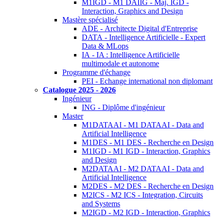
M1IGD - M1 DAIIG - Maj. IGD -
Interaction, Graphics and Design
Mastère spécialisé
ADE - Architecte Digital d'Entreprise
DATA - Intelligence Artificielle - Expert
Data & MLops
IA - IA : Intelligence Artificielle
multimodale et autonome
Programme d'échange
PEI - Echange international non diplomant
Catalogue 2025 - 2026
Ingénieur
ING - Diplôme d'ingénieur
Master
M1DATAAI - M1 DATAAI - Data and
Artificial Intelligence
M1DES - M1 DES - Recherche en Design
M1IGD - M1 IGD - Interaction, Graphics
and Design
M2DATAAI - M2 DATAAI - Data and
Artificial Intelligence
M2DES - M2 DES - Recherche en Design
M2ICS - M2 ICS - Integration, Circuits
and Systems
M2IGD - M2 IGD - Interaction, Graphics