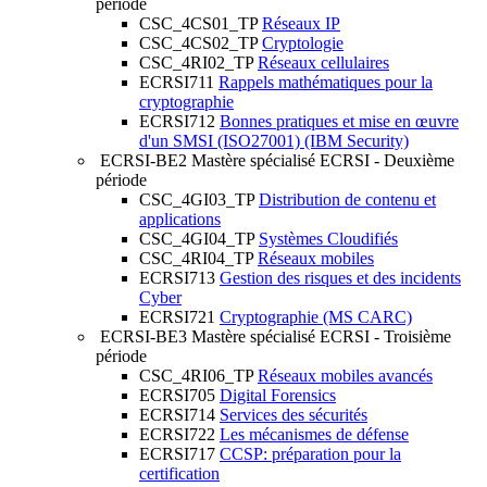
période
CSC_4CS01_TP
Réseaux IP
CSC_4CS02_TP
Cryptologie
CSC_4RI02_TP
Réseaux cellulaires
ECRSI711
Rappels mathématiques pour la
cryptographie
ECRSI712
Bonnes pratiques et mise en œuvre
d'un SMSI (ISO27001) (IBM Security)
ECRSI-BE2
Mastère spécialisé ECRSI - Deuxième
période
CSC_4GI03_TP
Distribution de contenu et
applications
CSC_4GI04_TP
Systèmes Cloudifiés
CSC_4RI04_TP
Réseaux mobiles
ECRSI713
Gestion des risques et des incidents
Cyber
ECRSI721
Cryptographie (MS CARC)
ECRSI-BE3
Mastère spécialisé ECRSI - Troisième
période
CSC_4RI06_TP
Réseaux mobiles avancés
ECRSI705
Digital Forensics
ECRSI714
Services des sécurités
ECRSI722
Les mécanismes de défense
ECRSI717
CCSP: préparation pour la
certification