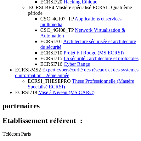
ECRSI720
Hacking Ethique
ECRSI-BE4
Mastère spécialisé ECRSI - Quatrième
période
CSC_4GI07_TP
Applications et services
multimedia
CSC_4GI08_TP
Network Virtualisation &
Automation
ECRSI701
Architecture sécurisée et architecture
de sécurité
ECRSI710
Projet Fil Rouge (MS ECRSI)
ECRSI715
La sécurité : architecture et protocoles
ECRSI716
Cyber Range
ECRSI-MS2
Expert cybersécurité des réseaux et des systèmes
d'information - 2ème année
ECRSI_THESEPRO
Thèse Professionnelle (Mastère
Spécialisé ECRSI)
ECRSI718
Mise à Niveau (MS CARC)
partenaires
Etablissement référent :
Télécom Paris