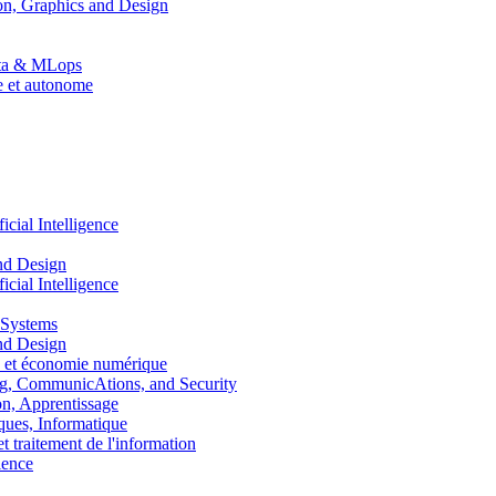
n, Graphics and Design
Data & MLops
le et autonome
ial Intelligence
nd Design
ial Intelligence
 Systems
nd Design
 et économie numérique
, CommunicAtions, and Security
, Apprentissage
ues, Informatique
traitement de l'information
ence