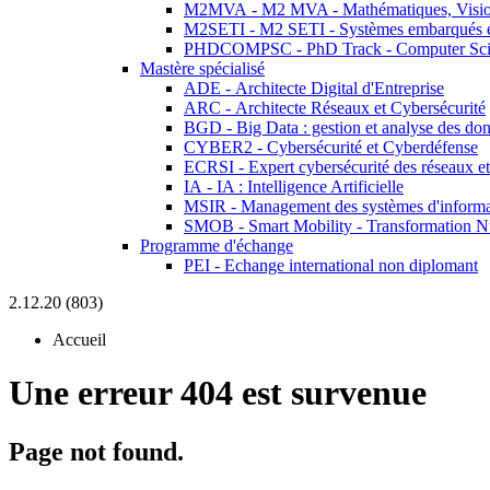
M2MVA - M2 MVA - Mathématiques, Vision
M2SETI - M2 SETI - Systèmes embarqués et 
PHDCOMPSC - PhD Track - Computer Sci
Mastère spécialisé
ADE - Architecte Digital d'Entreprise
ARC - Architecte Réseaux et Cybersécurité
BGD - Big Data : gestion et analyse des do
CYBER2 - Cybersécurité et Cyberdéfense
ECRSI - Expert cybersécurité des réseaux et
IA - IA : Intelligence Artificielle
MSIR - Management des systèmes d'informa
SMOB - Smart Mobility - Transformation N
Programme d'échange
PEI - Echange international non diplomant
2.12.20 (803)
Accueil
Une erreur 404 est survenue
Page not found.