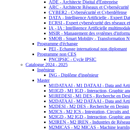
ADE - Architecte Digital d'Entreprise
ARC - Architecte Réseaux et Cybersécurité
CYBER2 - Cybersécurité et Cyberdéfense
DATA - Intelligence Artificielle - Expert 
ECRSI - Expert cybersécurité des réseaux et
IA - IA : Intelligence Artificielle multimoda
MSIR - Management des systèmes d'informa
SMOB - Smart Mobility - Transformation N
Programme d'échange
PEI - Echange international non diplomant
Programme non CES
PNCIPSIC - Cycle IPSIC
Catalogue 2024 - 2025
Ingénieur
ING - Diplôme d'ingénieur
Master
M1DATAAI - M1 DATAAI - Data and Artific
M1IGD - M1 IGD - Interaction, Graphic an
M1REDESI - M1 DES - Recherche en Des
M2DATAAI - M2 DATAAI - Data and Artific
M2DESI - M2 DES - Recherche en Design
M2ICS - M2 ICS - Integration, Circuits and
M2IGD - M2 IGD - Interaction, Graphic an
M2IREN - M2 IREN - Industries de Réseau
M2MICAS - M2 MICAS - Machine learnIng