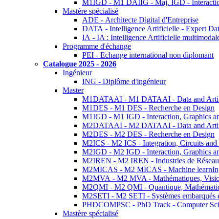
M1IGD - M1 DAIIG - Maj. IGD - Interactio
Mastère spécialisé
ADE - Architecte Digital d'Entreprise
DATA - Intelligence Artificielle - Expert 
IA - IA : Intelligence Artificielle multimoda
Programme d'échange
PEI - Echange international non diplomant
Catalogue 2025 - 2026
Ingénieur
ING - Diplôme d'ingénieur
Master
M1DATAAI - M1 DATAAI - Data and Artific
M1DES - M1 DES - Recherche en Design
M1IGD - M1 IGD - Interaction, Graphics a
M2DATAAI - M2 DATAAI - Data and Artific
M2DES - M2 DES - Recherche en Design
M2ICS - M2 ICS - Integration, Circuits and
M2IGD - M2 IGD - Interaction, Graphics a
M2IREN - M2 IREN - Industries de Réseau
M2MICAS - M2 MICAS - Machine learnIng
M2MVA - M2 MVA - Mathématiques, Vision
M2QMI - M2 QMI - Quantique, Mathématiq
M2SETI - M2 SETI - Systèmes embarqués et 
PHDCOMPSC - PhD Track - Computer Sci
Mastère spécialisé