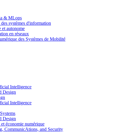
Data & MLops
 des systèmes d'information
le et autonome
tion en réseaux
umérique des Systèmes de Mobilité
ial Intelligence
d Design
ign
ial Intelligence
 Systems
d Design
 et économie numérique
, CommunicAtions, and Security