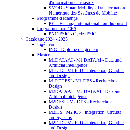
d'information en réseaux
SMOB - Smart Mobility - Transformation
Numérique des Systèmes de Mobilité
Programme d'échange
PEI - Echange international non diplomant
Programme non CES
PNCIPSIC - Cycle IPSIC
Catalogue 2024 - 2025
Ingénieur
ING - Diplôme d'ingénieur
Master
M1DATAAI - M1 DATAAI - Data and
Artificial Intelligence
M1IGD - M1 IGD - Interaction, Graphic
and Design
M1REDESI - M1 DES - Recherche en
Design
M2DATAAI - M2 DATAAI - Data and
Artificial Intelligence
M2DESI - M2 DES - Recherche en
Design
M2ICS - M2 ICS - Integration, Circuits
and Systems
M2IGD - M2 IGD - Interaction, Graphic
and Design