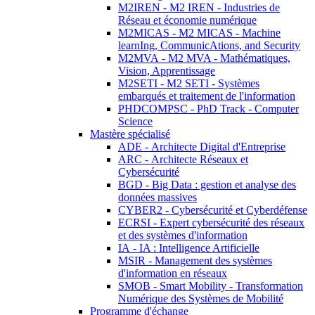
M2IREN - M2 IREN - Industries de
Réseau et économie numérique
M2MICAS - M2 MICAS - Machine
learnIng, CommunicAtions, and Security
M2MVA - M2 MVA - Mathématiques,
Vision, Apprentissage
M2SETI - M2 SETI - Systèmes
embarqués et traitement de l'information
PHDCOMPSC - PhD Track - Computer
Science
Mastère spécialisé
ADE - Architecte Digital d'Entreprise
ARC - Architecte Réseaux et
Cybersécurité
BGD - Big Data : gestion et analyse des
données massives
CYBER2 - Cybersécurité et Cyberdéfense
ECRSI - Expert cybersécurité des réseaux
et des systèmes d'information
IA - IA : Intelligence Artificielle
MSIR - Management des systèmes
d'information en réseaux
SMOB - Smart Mobility - Transformation
Numérique des Systèmes de Mobilité
Programme d'échange