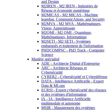
and Design
M2IREN - M2 IREN - Industries de
Réseau et économie numérique
M2MICAS - M2 MICAS - Machine
learnIng, CommunicAtions, and Security
M2MVA - M2 MVA - Mathématiques,
Vision, Apprentissage
M2QMI - M2 QMI - Quantique,
Mathématiques, Informatique
M2SETI - M2 SETI - Systèmes
embarqués et traitement de l'information
PHDCOMPSC - PhD Track - Computer
Science
Mastère spécialisé
ADE - Architecte Digital d'Entreprise
ARC - Architecte Réseaux et
Cybersécurité
CYBER2 - Cybersécurité et Cyberdéfense
DATA - Intelligence Artificielle - Expert
Data & MLops
ECRSI - Expert cybersécurité des réseaux
et des systèmes d'information
IA - IA : Intelligence Artificielle
multimodale et autonome
MSIR - Management des systèmes