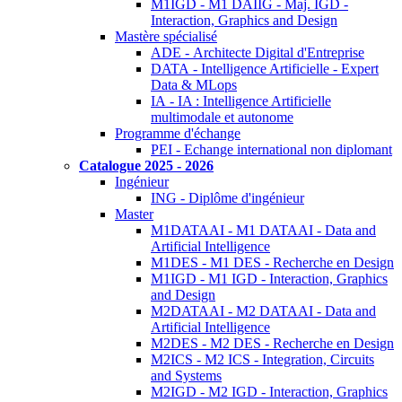
M1IGD - M1 DAIIG - Maj. IGD -
Interaction, Graphics and Design
Mastère spécialisé
ADE - Architecte Digital d'Entreprise
DATA - Intelligence Artificielle - Expert
Data & MLops
IA - IA : Intelligence Artificielle
multimodale et autonome
Programme d'échange
PEI - Echange international non diplomant
Catalogue 2025 - 2026
Ingénieur
ING - Diplôme d'ingénieur
Master
M1DATAAI - M1 DATAAI - Data and
Artificial Intelligence
M1DES - M1 DES - Recherche en Design
M1IGD - M1 IGD - Interaction, Graphics
and Design
M2DATAAI - M2 DATAAI - Data and
Artificial Intelligence
M2DES - M2 DES - Recherche en Design
M2ICS - M2 ICS - Integration, Circuits
and Systems
M2IGD - M2 IGD - Interaction, Graphics