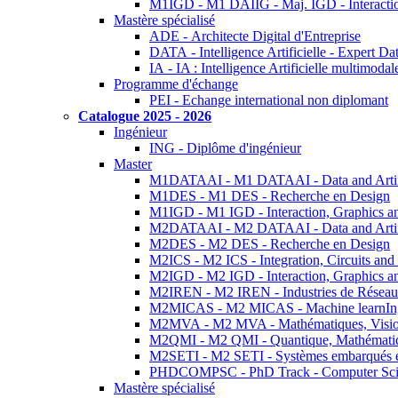
M1IGD - M1 DAIIG - Maj. IGD - Interactio
Mastère spécialisé
ADE - Architecte Digital d'Entreprise
DATA - Intelligence Artificielle - Expert 
IA - IA : Intelligence Artificielle multimoda
Programme d'échange
PEI - Echange international non diplomant
Catalogue 2025 - 2026
Ingénieur
ING - Diplôme d'ingénieur
Master
M1DATAAI - M1 DATAAI - Data and Artific
M1DES - M1 DES - Recherche en Design
M1IGD - M1 IGD - Interaction, Graphics a
M2DATAAI - M2 DATAAI - Data and Artific
M2DES - M2 DES - Recherche en Design
M2ICS - M2 ICS - Integration, Circuits and
M2IGD - M2 IGD - Interaction, Graphics a
M2IREN - M2 IREN - Industries de Réseau
M2MICAS - M2 MICAS - Machine learnIng
M2MVA - M2 MVA - Mathématiques, Vision
M2QMI - M2 QMI - Quantique, Mathématiq
M2SETI - M2 SETI - Systèmes embarqués et 
PHDCOMPSC - PhD Track - Computer Sci
Mastère spécialisé