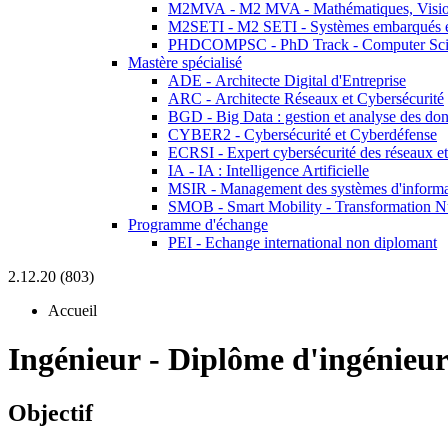
M2MVA - M2 MVA - Mathématiques, Vision
M2SETI - M2 SETI - Systèmes embarqués et 
PHDCOMPSC - PhD Track - Computer Sci
Mastère spécialisé
ADE - Architecte Digital d'Entreprise
ARC - Architecte Réseaux et Cybersécurité
BGD - Big Data : gestion et analyse des do
CYBER2 - Cybersécurité et Cyberdéfense
ECRSI - Expert cybersécurité des réseaux et
IA - IA : Intelligence Artificielle
MSIR - Management des systèmes d'informa
SMOB - Smart Mobility - Transformation N
Programme d'échange
PEI - Echange international non diplomant
2.12.20 (803)
Accueil
Ingénieur
-
Diplôme d'ingénieu
Objectif