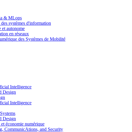
Data & MLops
 des systèmes d'information
le et autonome
tion en réseaux
umérique des Systèmes de Mobilité
ial Intelligence
d Design
ign
ial Intelligence
 Systems
d Design
 et économie numérique
, CommunicAtions, and Security