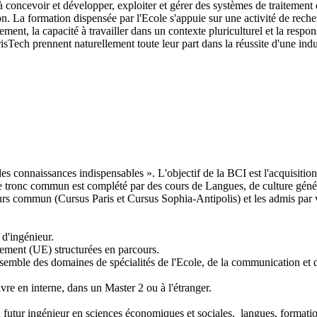
oncevoir et développer, exploiter et gérer des systèmes de traitement e
ion. La formation dispensée par l'Ecole s'appuie sur une activité de rech
nt, la capacité à travailler dans un contexte pluriculturel et la respons
Tech prennent naturellement toute leur part dans la réussite d'une ind
 connaissances indispensables ». L'objectif de la BCI est l'acquisitio
. Ce tronc commun est complété par des cours de Langues, de culture gé
ours commun (Cursus Paris et Cursus Sophia-Antipolis) et les admis par 
d'ingénieur.
ement (UE) structurées en parcours.
semble des domaines de spécialités de l'Ecole, de la communication et d
vre en interne, dans un Master 2 ou à l'étranger.
futur ingénieur en sciences économiques et sociales, langues, formation