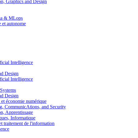
n, Graphics and Design
Data & MLops
le et autonome
ial Intelligence
nd Design
ial Intelligence
 Systems
nd Design
 et économie numérique
, CommunicAtions, and Security
, Apprentissage
ues, Informatique
traitement de l'information
ence