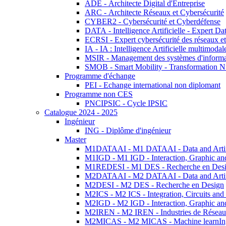
ADE - Architecte Digital d'Entreprise
ARC - Architecte Réseaux et Cybersécurité
CYBER2 - Cybersécurité et Cyberdéfense
DATA - Intelligence Artificielle - Expert 
ECRSI - Expert cybersécurité des réseaux et
IA - IA : Intelligence Artificielle multimoda
MSIR - Management des systèmes d'informa
SMOB - Smart Mobility - Transformation N
Programme d'échange
PEI - Echange international non diplomant
Programme non CES
PNCIPSIC - Cycle IPSIC
Catalogue 2024 - 2025
Ingénieur
ING - Diplôme d'ingénieur
Master
M1DATAAI - M1 DATAAI - Data and Artific
M1IGD - M1 IGD - Interaction, Graphic an
M1REDESI - M1 DES - Recherche en Des
M2DATAAI - M2 DATAAI - Data and Artific
M2DESI - M2 DES - Recherche en Design
M2ICS - M2 ICS - Integration, Circuits and
M2IGD - M2 IGD - Interaction, Graphic an
M2IREN - M2 IREN - Industries de Réseau
M2MICAS - M2 MICAS - Machine learnIng