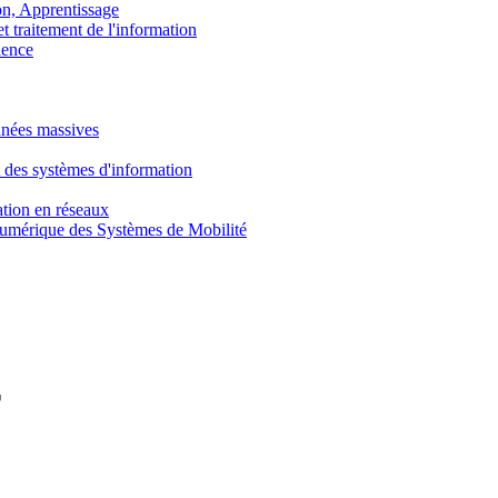
, Apprentissage
traitement de l'information
ence
nnées massives
 des systèmes d'information
tion en réseaux
umérique des Systèmes de Mobilité
r