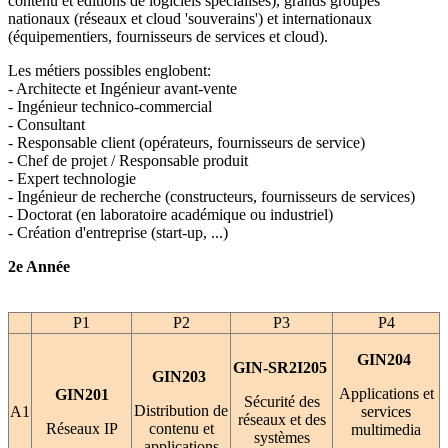
contenu et éditions de logiciels spécialisés), grands groupes
nationaux (réseaux et cloud 'souverains') et internationaux
(équipementiers, fournisseurs de services et cloud).
Les métiers possibles englobent:
- Architecte et Ingénieur avant-vente
- Ingénieur technico-commercial
- Consultant
- Responsable client (opérateurs, fournisseurs de service)
- Chef de projet / Responsable produit
- Expert technologie
- Ingénieur de recherche (constructeurs, fournisseurs de services)
- Doctorat (en laboratoire académique ou industriel)
- Création d'entreprise (start-up, ...)
2e Année
P1
P2
P3
P4
GIN204
GIN-SR2I205
GIN203
Applications et
GIN201
Sécurité des
Distribution de
A1
services
réseaux et des
Réseaux IP
contenu et
multimedia
systèmes
applications