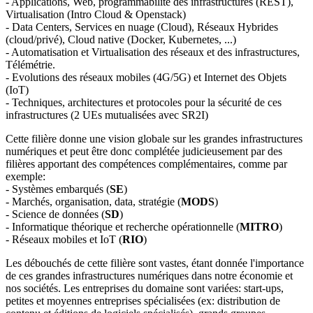
- Applications, Web, programmabilité des infrastructures (REST),
Virtualisation (Intro Cloud & Openstack)
- Data Centers, Services en nuage (Cloud), Réseaux Hybrides
(cloud/privé), Cloud native (Docker, Kubernetes, ...)
- Automatisation et Virtualisation des réseaux et des infrastructures,
Télémétrie.
- Evolutions des réseaux mobiles (4G/5G) et Internet des Objets
(IoT)
- Techniques, architectures et protocoles pour la sécurité de ces
infrastructures (2 UEs mutualisées avec SR2I)
Cette filière donne une vision globale sur les grandes infrastructures
numériques et peut être donc complétée judicieusement par des
filières apportant des compétences complémentaires, comme par
exemple:
- Systèmes embarqués (
SE
)
- Marchés, organisation, data, stratégie (
MODS
)
- Science de données (
SD
)
- Informatique théorique et recherche opérationnelle (
MITRO
)
- Réseaux mobiles et IoT (
RIO
)
Les débouchés de cette filière sont vastes, étant donnée l'importance
de ces grandes infrastructures numériques dans notre économie et
nos sociétés. Les entreprises du domaine sont variées: start-ups,
petites et moyennes entreprises spécialisées (ex: distribution de