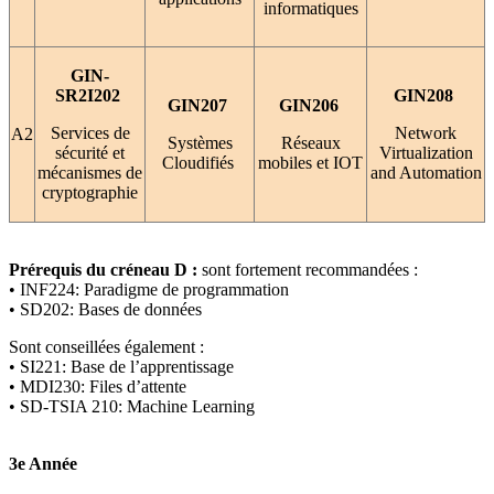
informatiques
GIN-
SR2I202
GIN208
GIN207
GIN206
Services de
Network
A2
Systèmes
Réseaux
sécurité et
Virtualization
Cloudifiés
mobiles et IOT
mécanismes de
and Automation
cryptographie
Prérequis du créneau D :
sont fortement recommandées :
• INF224: Paradigme de programmation
• SD202: Bases de données
Sont conseillées également :
• SI221: Base de l’apprentissage
• MDI230: Files d’attente
• SD-TSIA 210: Machine Learning
3e Année