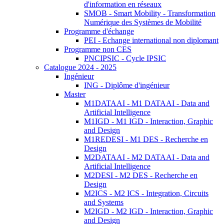
d'information en réseaux
SMOB - Smart Mobility - Transformation
Numérique des Systèmes de Mobilité
Programme d'échange
PEI - Echange international non diplomant
Programme non CES
PNCIPSIC - Cycle IPSIC
Catalogue 2024 - 2025
Ingénieur
ING - Diplôme d'ingénieur
Master
M1DATAAI - M1 DATAAI - Data and
Artificial Intelligence
M1IGD - M1 IGD - Interaction, Graphic
and Design
M1REDESI - M1 DES - Recherche en
Design
M2DATAAI - M2 DATAAI - Data and
Artificial Intelligence
M2DESI - M2 DES - Recherche en
Design
M2ICS - M2 ICS - Integration, Circuits
and Systems
M2IGD - M2 IGD - Interaction, Graphic
and Design