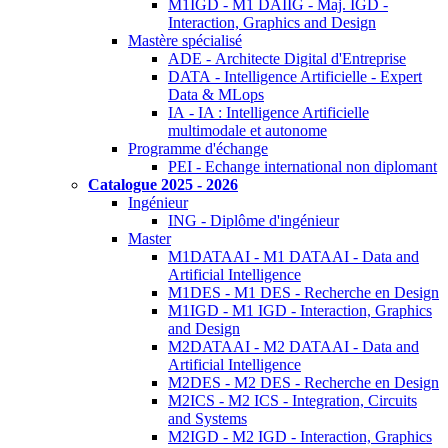
M1IGD - M1 DAIIG - Maj. IGD -
Interaction, Graphics and Design
Mastère spécialisé
ADE - Architecte Digital d'Entreprise
DATA - Intelligence Artificielle - Expert
Data & MLops
IA - IA : Intelligence Artificielle
multimodale et autonome
Programme d'échange
PEI - Echange international non diplomant
Catalogue 2025 - 2026
Ingénieur
ING - Diplôme d'ingénieur
Master
M1DATAAI - M1 DATAAI - Data and
Artificial Intelligence
M1DES - M1 DES - Recherche en Design
M1IGD - M1 IGD - Interaction, Graphics
and Design
M2DATAAI - M2 DATAAI - Data and
Artificial Intelligence
M2DES - M2 DES - Recherche en Design
M2ICS - M2 ICS - Integration, Circuits
and Systems
M2IGD - M2 IGD - Interaction, Graphics