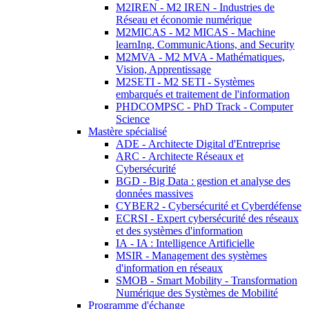
M2IREN - M2 IREN - Industries de
Réseau et économie numérique
M2MICAS - M2 MICAS - Machine
learnIng, CommunicAtions, and Security
M2MVA - M2 MVA - Mathématiques,
Vision, Apprentissage
M2SETI - M2 SETI - Systèmes
embarqués et traitement de l'information
PHDCOMPSC - PhD Track - Computer
Science
Mastère spécialisé
ADE - Architecte Digital d'Entreprise
ARC - Architecte Réseaux et
Cybersécurité
BGD - Big Data : gestion et analyse des
données massives
CYBER2 - Cybersécurité et Cyberdéfense
ECRSI - Expert cybersécurité des réseaux
et des systèmes d'information
IA - IA : Intelligence Artificielle
MSIR - Management des systèmes
d'information en réseaux
SMOB - Smart Mobility - Transformation
Numérique des Systèmes de Mobilité
Programme d'échange