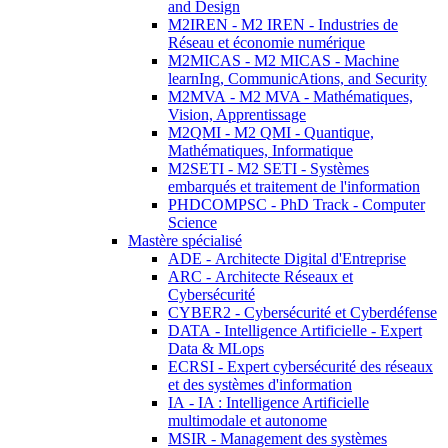
and Design
M2IREN - M2 IREN - Industries de
Réseau et économie numérique
M2MICAS - M2 MICAS - Machine
learnIng, CommunicAtions, and Security
M2MVA - M2 MVA - Mathématiques,
Vision, Apprentissage
M2QMI - M2 QMI - Quantique,
Mathématiques, Informatique
M2SETI - M2 SETI - Systèmes
embarqués et traitement de l'information
PHDCOMPSC - PhD Track - Computer
Science
Mastère spécialisé
ADE - Architecte Digital d'Entreprise
ARC - Architecte Réseaux et
Cybersécurité
CYBER2 - Cybersécurité et Cyberdéfense
DATA - Intelligence Artificielle - Expert
Data & MLops
ECRSI - Expert cybersécurité des réseaux
et des systèmes d'information
IA - IA : Intelligence Artificielle
multimodale et autonome
MSIR - Management des systèmes