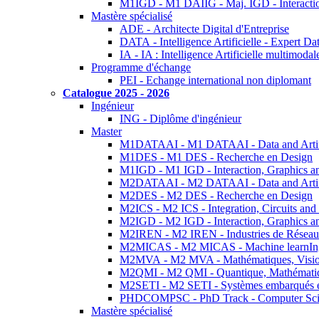
M1IGD - M1 DAIIG - Maj. IGD - Interactio
Mastère spécialisé
ADE - Architecte Digital d'Entreprise
DATA - Intelligence Artificielle - Expert 
IA - IA : Intelligence Artificielle multimoda
Programme d'échange
PEI - Echange international non diplomant
Catalogue 2025 - 2026
Ingénieur
ING - Diplôme d'ingénieur
Master
M1DATAAI - M1 DATAAI - Data and Artific
M1DES - M1 DES - Recherche en Design
M1IGD - M1 IGD - Interaction, Graphics a
M2DATAAI - M2 DATAAI - Data and Artific
M2DES - M2 DES - Recherche en Design
M2ICS - M2 ICS - Integration, Circuits and
M2IGD - M2 IGD - Interaction, Graphics a
M2IREN - M2 IREN - Industries de Réseau
M2MICAS - M2 MICAS - Machine learnIng
M2MVA - M2 MVA - Mathématiques, Vision
M2QMI - M2 QMI - Quantique, Mathématiq
M2SETI - M2 SETI - Systèmes embarqués et 
PHDCOMPSC - PhD Track - Computer Sci
Mastère spécialisé