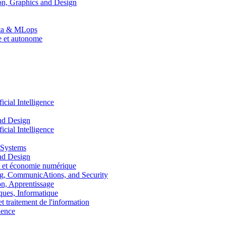
n, Graphics and Design
Data & MLops
le et autonome
ial Intelligence
nd Design
ial Intelligence
 Systems
nd Design
 et économie numérique
, CommunicAtions, and Security
, Apprentissage
ues, Informatique
traitement de l'information
ence