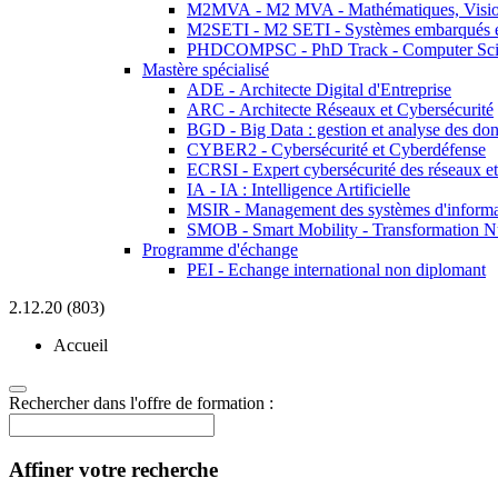
M2MVA - M2 MVA - Mathématiques, Vision
M2SETI - M2 SETI - Systèmes embarqués et 
PHDCOMPSC - PhD Track - Computer Sci
Mastère spécialisé
ADE - Architecte Digital d'Entreprise
ARC - Architecte Réseaux et Cybersécurité
BGD - Big Data : gestion et analyse des do
CYBER2 - Cybersécurité et Cyberdéfense
ECRSI - Expert cybersécurité des réseaux et
IA - IA : Intelligence Artificielle
MSIR - Management des systèmes d'informa
SMOB - Smart Mobility - Transformation N
Programme d'échange
PEI - Echange international non diplomant
2.12.20 (803)
Accueil
Rechercher dans l'offre de formation :
Affiner votre recherche