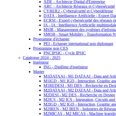
ADE - Architecte Digital d'Entreprise
ARC - Architecte Réseaux et Cybersécurité
CYBER2 - Cybersécurité et Cyberdéfense
DATA - Intelligence Artificielle - Expert 
ECRSI - Expert cybersécurité des réseaux et
IA - IA : Intelligence Artificielle multimoda
MSIR - Management des systèmes d'informa
SMOB - Smart Mobility - Transformation N
Programme d'échange
PEI - Echange international non diplomant
Programme non CES
PNCIPSIC - Cycle IPSIC
Catalogue 2024 - 2025
Ingénieur
ING - Diplôme d'ingénieur
Master
M1DATAAI - M1 DATAAI - Data and Artific
M1IGD - M1 IGD - Interaction, Graphic an
M1REDESI - M1 DES - Recherche en Des
M2DATAAI - M2 DATAAI - Data and Artific
M2DESI - M2 DES - Recherche en Design
M2ICS - M2 ICS - Integration, Circuits and
M2IGD - M2 IGD - Interaction, Graphic an
M2IREN - M2 IREN - Industries de Réseau
M2MICAS - M2 MICAS - Machine learnIng