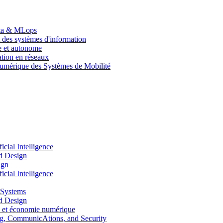
Data & MLops
 des systèmes d'information
le et autonome
tion en réseaux
umérique des Systèmes de Mobilité
ial Intelligence
d Design
ign
ial Intelligence
 Systems
d Design
 et économie numérique
, CommunicAtions, and Security