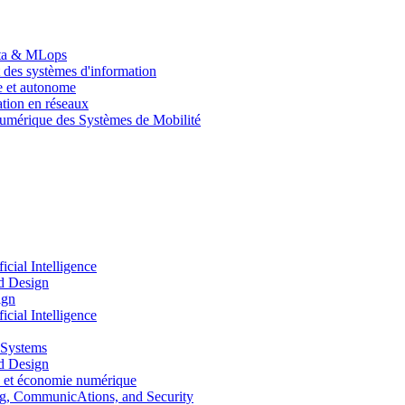
Data & MLops
 des systèmes d'information
le et autonome
tion en réseaux
umérique des Systèmes de Mobilité
ial Intelligence
d Design
ign
ial Intelligence
 Systems
d Design
 et économie numérique
, CommunicAtions, and Security