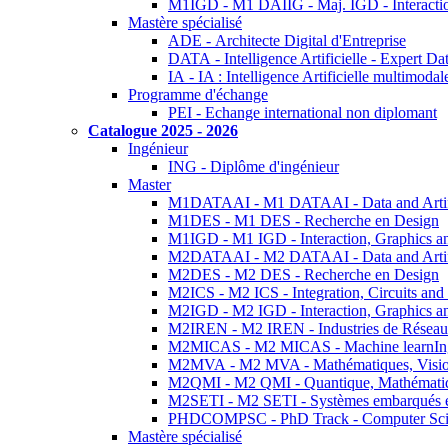
M1IGD - M1 DAIIG - Maj. IGD - Interactio
Mastère spécialisé
ADE - Architecte Digital d'Entreprise
DATA - Intelligence Artificielle - Expert 
IA - IA : Intelligence Artificielle multimoda
Programme d'échange
PEI - Echange international non diplomant
Catalogue 2025 - 2026
Ingénieur
ING - Diplôme d'ingénieur
Master
M1DATAAI - M1 DATAAI - Data and Artific
M1DES - M1 DES - Recherche en Design
M1IGD - M1 IGD - Interaction, Graphics a
M2DATAAI - M2 DATAAI - Data and Artific
M2DES - M2 DES - Recherche en Design
M2ICS - M2 ICS - Integration, Circuits and
M2IGD - M2 IGD - Interaction, Graphics a
M2IREN - M2 IREN - Industries de Réseau
M2MICAS - M2 MICAS - Machine learnIng
M2MVA - M2 MVA - Mathématiques, Vision
M2QMI - M2 QMI - Quantique, Mathématiq
M2SETI - M2 SETI - Systèmes embarqués et 
PHDCOMPSC - PhD Track - Computer Sci
Mastère spécialisé