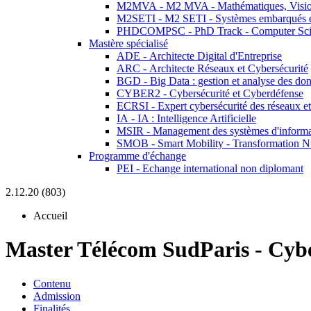
M2MVA - M2 MVA - Mathématiques, Vision
M2SETI - M2 SETI - Systèmes embarqués et 
PHDCOMPSC - PhD Track - Computer Sci
Mastère spécialisé
ADE - Architecte Digital d'Entreprise
ARC - Architecte Réseaux et Cybersécurité
BGD - Big Data : gestion et analyse des do
CYBER2 - Cybersécurité et Cyberdéfense
ECRSI - Expert cybersécurité des réseaux et
IA - IA : Intelligence Artificielle
MSIR - Management des systèmes d'informa
SMOB - Smart Mobility - Transformation N
Programme d'échange
PEI - Echange international non diplomant
2.12.20 (803)
Accueil
Master Télécom SudParis
-
Cybe
Contenu
Admission
Finalités