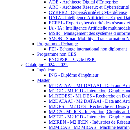
ADE - Architecte Digital d'Entreprise
ARC - Architecte Réseaux et Cybersécurité
CYBER2 - Cybersécurité et Cyberdéfense
DATA - Intelligence Artificielle - Expert 
ECRSI - Expert cybersécurité des réseaux et
IA - IA : Intelligence Artificielle multimoda
MSIR - Management des systèmes d'informa
SMOB - Smart Mobility - Transformation N
Programme d'échange
PEI - Echange international non diplomant
Programme non CES
PNCIPSIC - Cycle IPSIC
Catalogue 2024 - 2025
Ingénieur
ING - Diplôme d'ingénieur
Master
M1DATAAI - M1 DATAAI - Data and Artific
M1IGD - M1 IGD - Interaction, Graphic an
M1REDESI - M1 DES - Recherche en Des
M2DATAAI - M2 DATAAI - Data and Artific
M2DESI - M2 DES - Recherche en Design
M2ICS - M2 ICS - Integration, Circuits and
M2IGD - M2 IGD - Interaction, Graphic an
M2IREN - M2 IREN - Industries de Réseau
M2MICAS - M2 MICAS - Machine learnIng