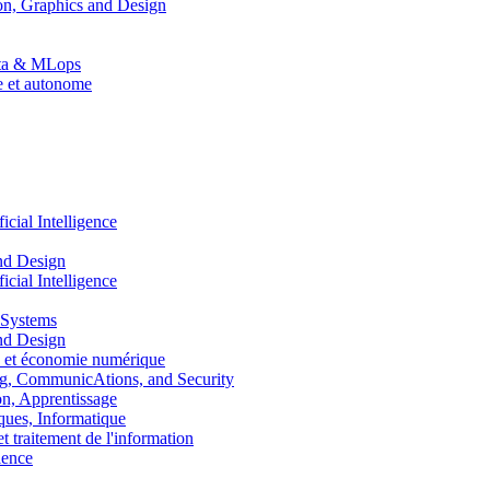
n, Graphics and Design
Data & MLops
le et autonome
ial Intelligence
nd Design
ial Intelligence
 Systems
nd Design
 et économie numérique
, CommunicAtions, and Security
, Apprentissage
ues, Informatique
traitement de l'information
ence