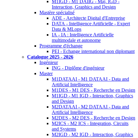
M1IGD - M1 DAIIG - Maj. IGD -
Interaction, Graphics and Design
Mastère spécialisé
ADE - Architecte Digital d'Entreprise
DATA - Intelligence Artificielle - Expert
Data & MLops
IA - IA : Intelligence Artificielle
multimodale et autonome
Programme d'échange
PEI - Echange international non diplomant
Catalogue 2025 - 2026
Ingénieur
ING - Diplôme d'ingénieur
Master
M1DATAAI - M1 DATAAI - Data and
Artificial Intelligence
M1DES - M1 DES - Recherche en Design
M1IGD - M1 IGD - Interaction, Graphics
and Design
M2DATAAI - M2 DATAAI - Data and
Artificial Intelligence
M2DES - M2 DES - Recherche en Design
M2ICS - M2 ICS - Integration, Circuits
and Systems
M2IGD - M2 IGD - Interaction, Graphics