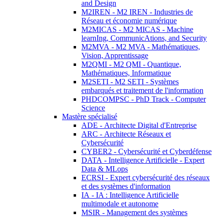
and Design
M2IREN - M2 IREN - Industries de
Réseau et économie numérique
M2MICAS - M2 MICAS - Machine
learnIng, CommunicAtions, and Security
M2MVA - M2 MVA - Mathématiques,
Vision, Apprentissage
M2QMI - M2 QMI - Quantique,
Mathématiques, Informatique
M2SETI - M2 SETI - Systèmes
embarqués et traitement de l'information
PHDCOMPSC - PhD Track - Computer
Science
Mastère spécialisé
ADE - Architecte Digital d'Entreprise
ARC - Architecte Réseaux et
Cybersécurité
CYBER2 - Cybersécurité et Cyberdéfense
DATA - Intelligence Artificielle - Expert
Data & MLops
ECRSI - Expert cybersécurité des réseaux
et des systèmes d'information
IA - IA : Intelligence Artificielle
multimodale et autonome
MSIR - Management des systèmes