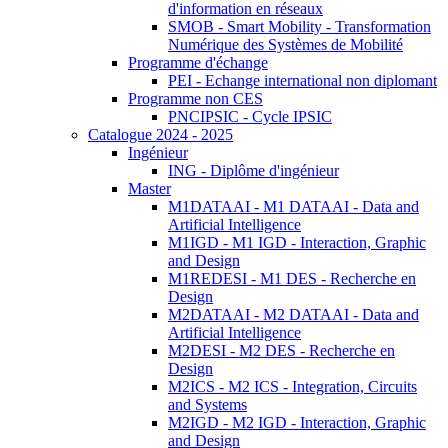
d'information en réseaux
SMOB - Smart Mobility - Transformation
Numérique des Systèmes de Mobilité
Programme d'échange
PEI - Echange international non diplomant
Programme non CES
PNCIPSIC - Cycle IPSIC
Catalogue 2024 - 2025
Ingénieur
ING - Diplôme d'ingénieur
Master
M1DATAAI - M1 DATAAI - Data and
Artificial Intelligence
M1IGD - M1 IGD - Interaction, Graphic
and Design
M1REDESI - M1 DES - Recherche en
Design
M2DATAAI - M2 DATAAI - Data and
Artificial Intelligence
M2DESI - M2 DES - Recherche en
Design
M2ICS - M2 ICS - Integration, Circuits
and Systems
M2IGD - M2 IGD - Interaction, Graphic
and Design