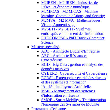
M2IREN - M2 IREN - Industries de
Réseau et économie numérique
M2MICAS - M2 MICAS - Machine
learnIng, CommunicAtions, and Security
M2MVA - M2 MVA - Mathématiques,
Vision, Apprentissage
M2SETI - M2 SETI - Systèmes
embarqués et traitement de l'information
PHDCOMPSC - PhD Track - Computer
Science
Mastère spécialisé
ADE - Architecte Digital d'Entreprise
ARC - Architecte Réseaux et
Cybersécurité
BGD - Big Data : gestion et analyse des
données massives
CYBER2 - Cybersécurité et Cyberdéfense
ECRSI - Expert cybersécurité des réseaux
et des systèmes d'information
IA - IA : Intelligence Artificielle
MSIR - Management des systèmes
d'information en réseaux
SMOB - Smart Mobility - Transformation
Numérique des Systèmes de Mobilité
Programme d'échange