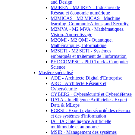
and Design
M2IREN - M2 IREN - Industries de
Réseau et économie numérique
M2MICAS - M2 MICAS - Machine
learnIng, CommunicAtions, and Security
M2MVA - M2 MVA - Mathématiques,
Vision, Apprentissage
M2QMI - M2 QMI - Quantique,
Mathématiques, Informatique
M2SETI - M2 SETI - Systèmes
embarqués et traitement de l'information
PHDCOMPSC - PhD Track - Computer
Science
Mastère spécialisé
ADE - Architecte Digital d'Entreprise
ARC - Architecte Réseaux et
Cybersécurité
CYBER2 - Cybersécurité et Cyberdéfense
DATA - Intelligence Artificielle - Expert
Data & MLops
ECRSI - Expert cybersécurité des réseaux
et des systèmes d'information
IA - IA : Intelligence Artificielle
multimodale et autonome
MSIR - Management des systèmes