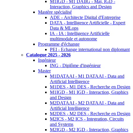
M1IGD - M1 DAIIG - Maj. IGD -
Interaction, Graphics and Design
Mastère spécialisé
ADE - Architecte Digital d'Entreprise
DATA - Intelligence Artificielle - Expert
Data & MLops
IA - IA : Intelligence Artificielle
multimodale et autonome
Programme d'échange
PEI - Echange international non diplomant
Catalogue 2025 - 2026
Ingénieur
ING - Diplôme d'ingénieur
Master
M1DATAAI - M1 DATAAI - Data and
Artificial Intelligence
M1DES - M1 DES - Recherche en Design
M1IGD - M1 IGD - Interaction, Graphics
and Design
M2DATAAI - M2 DATAAI - Data and
Artificial Intelligence
M2DES - M2 DES - Recherche en Design
M2ICS - M2 ICS - Integration, Circuits
and Systems
M2IGD - M2 IGD - Interaction, Graphics