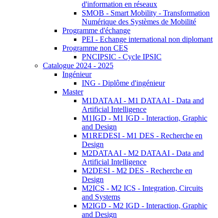
d'information en réseaux
SMOB - Smart Mobility - Transformation
Numérique des Systèmes de Mobilité
Programme d'échange
PEI - Echange international non diplomant
Programme non CES
PNCIPSIC - Cycle IPSIC
Catalogue 2024 - 2025
Ingénieur
ING - Diplôme d'ingénieur
Master
M1DATAAI - M1 DATAAI - Data and
Artificial Intelligence
M1IGD - M1 IGD - Interaction, Graphic
and Design
M1REDESI - M1 DES - Recherche en
Design
M2DATAAI - M2 DATAAI - Data and
Artificial Intelligence
M2DESI - M2 DES - Recherche en
Design
M2ICS - M2 ICS - Integration, Circuits
and Systems
M2IGD - M2 IGD - Interaction, Graphic
and Design