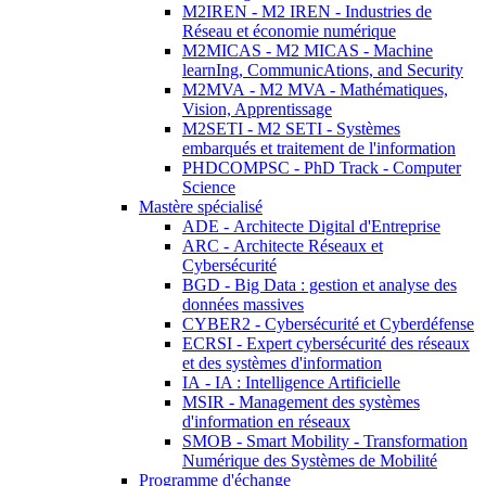
M2IREN - M2 IREN - Industries de
Réseau et économie numérique
M2MICAS - M2 MICAS - Machine
learnIng, CommunicAtions, and Security
M2MVA - M2 MVA - Mathématiques,
Vision, Apprentissage
M2SETI - M2 SETI - Systèmes
embarqués et traitement de l'information
PHDCOMPSC - PhD Track - Computer
Science
Mastère spécialisé
ADE - Architecte Digital d'Entreprise
ARC - Architecte Réseaux et
Cybersécurité
BGD - Big Data : gestion et analyse des
données massives
CYBER2 - Cybersécurité et Cyberdéfense
ECRSI - Expert cybersécurité des réseaux
et des systèmes d'information
IA - IA : Intelligence Artificielle
MSIR - Management des systèmes
d'information en réseaux
SMOB - Smart Mobility - Transformation
Numérique des Systèmes de Mobilité
Programme d'échange