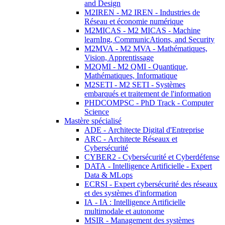
and Design
M2IREN - M2 IREN - Industries de
Réseau et économie numérique
M2MICAS - M2 MICAS - Machine
learnIng, CommunicAtions, and Security
M2MVA - M2 MVA - Mathématiques,
Vision, Apprentissage
M2QMI - M2 QMI - Quantique,
Mathématiques, Informatique
M2SETI - M2 SETI - Systèmes
embarqués et traitement de l'information
PHDCOMPSC - PhD Track - Computer
Science
Mastère spécialisé
ADE - Architecte Digital d'Entreprise
ARC - Architecte Réseaux et
Cybersécurité
CYBER2 - Cybersécurité et Cyberdéfense
DATA - Intelligence Artificielle - Expert
Data & MLops
ECRSI - Expert cybersécurité des réseaux
et des systèmes d'information
IA - IA : Intelligence Artificielle
multimodale et autonome
MSIR - Management des systèmes