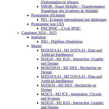
d'information en réseaux
SMOB - Smart Mobility - Transformation
Numérique des Systèmes de Mobilité
Programme d'échange
PEI - Echange international non diplomant
Programme non CES
PNCIPSIC - Cycle IPSIC
Catalogue 2024 - 2025
Ingénieur
ING - Diplôme d'ingénieur
Master
M1DATAAI - M1 DATAAI - Data and
Artificial Intelligence
M1IGD - M1 IGD - Interaction, Graphic
and Design
M1REDESI - M1 DES - Recherche en
Design
M2DATAAI - M2 DATAAI - Data and
Artificial Intelligence
M2DESI - M2 DES - Recherche en
Design
M2ICS - M2 ICS - Integration, Circuits
and Systems
M2IGD - M2 IGD - Interaction, Graphic
and Design