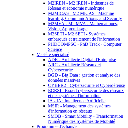
M2IREN - M2 IREN - Industries de
Réseau et économie numérique
M2MICAS - M2 MICAS - Machine
learnIng, CommunicAtions, and Security
M2MVA - M2 MVA - Mathématiques,
Vision, Apprentissage
M2SETI - M2 SETI - Systèmes
embarqués et traitement de l'information
PHDCOMPSC - PhD Track - Computer
Science
Mastère spécialisé
ADE - Architecte Digital d'Entreprise
ARC - Architecte Réseaux et
Cybersécurité
BGD - Big Data : gestion et analyse des
données massives
CYBER2 - Cybersécurité et Cyberdéfense
ECRSI - Expert cybersécurité des réseaux
et des systèmes d'information
IA - IA : Intelligence Artificielle
MSIR - Management des systèmes
d'information en réseaux
SMOB - Smart Mobility - Transformation
Numérique des Systèmes de Mobilité
Programme d'échange