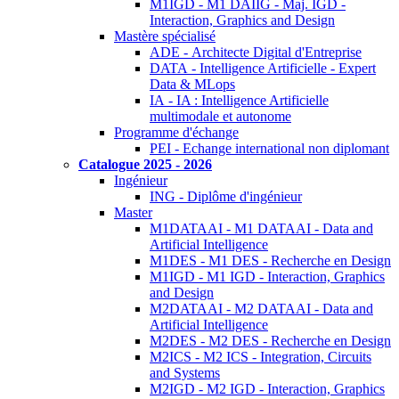
M1IGD - M1 DAIIG - Maj. IGD -
Interaction, Graphics and Design
Mastère spécialisé
ADE - Architecte Digital d'Entreprise
DATA - Intelligence Artificielle - Expert
Data & MLops
IA - IA : Intelligence Artificielle
multimodale et autonome
Programme d'échange
PEI - Echange international non diplomant
Catalogue 2025 - 2026
Ingénieur
ING - Diplôme d'ingénieur
Master
M1DATAAI - M1 DATAAI - Data and
Artificial Intelligence
M1DES - M1 DES - Recherche en Design
M1IGD - M1 IGD - Interaction, Graphics
and Design
M2DATAAI - M2 DATAAI - Data and
Artificial Intelligence
M2DES - M2 DES - Recherche en Design
M2ICS - M2 ICS - Integration, Circuits
and Systems
M2IGD - M2 IGD - Interaction, Graphics