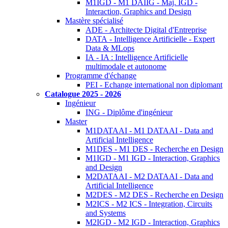
M1IGD - M1 DAIIG - Maj. IGD -
Interaction, Graphics and Design
Mastère spécialisé
ADE - Architecte Digital d'Entreprise
DATA - Intelligence Artificielle - Expert
Data & MLops
IA - IA : Intelligence Artificielle
multimodale et autonome
Programme d'échange
PEI - Echange international non diplomant
Catalogue 2025 - 2026
Ingénieur
ING - Diplôme d'ingénieur
Master
M1DATAAI - M1 DATAAI - Data and
Artificial Intelligence
M1DES - M1 DES - Recherche en Design
M1IGD - M1 IGD - Interaction, Graphics
and Design
M2DATAAI - M2 DATAAI - Data and
Artificial Intelligence
M2DES - M2 DES - Recherche en Design
M2ICS - M2 ICS - Integration, Circuits
and Systems
M2IGD - M2 IGD - Interaction, Graphics