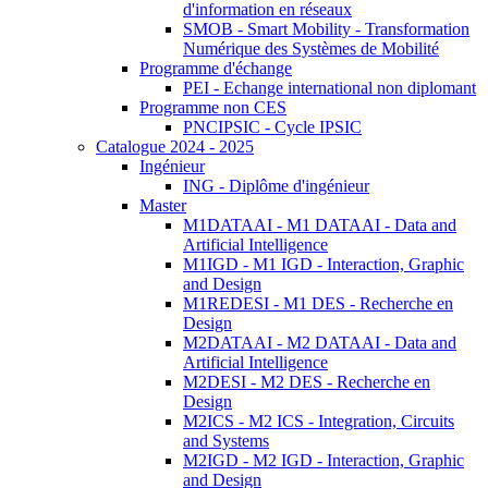
d'information en réseaux
SMOB - Smart Mobility - Transformation
Numérique des Systèmes de Mobilité
Programme d'échange
PEI - Echange international non diplomant
Programme non CES
PNCIPSIC - Cycle IPSIC
Catalogue 2024 - 2025
Ingénieur
ING - Diplôme d'ingénieur
Master
M1DATAAI - M1 DATAAI - Data and
Artificial Intelligence
M1IGD - M1 IGD - Interaction, Graphic
and Design
M1REDESI - M1 DES - Recherche en
Design
M2DATAAI - M2 DATAAI - Data and
Artificial Intelligence
M2DESI - M2 DES - Recherche en
Design
M2ICS - M2 ICS - Integration, Circuits
and Systems
M2IGD - M2 IGD - Interaction, Graphic
and Design