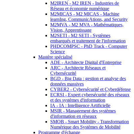
M2IREN - M2 IREN - Industries de
Réseau et économie numérique
M2MICAS - M2 MICAS - Machine
learnIng, CommunicAtions, and Security
M2MVA - M2 MVA - Mathématiques,
Vision, Apprentissage
M2SETI - M2 SETI - Systèmes
embarqués et traitement de l'information
PHDCOMPSC - PhD Track - Computer
Science
Mastère spécialisé
ADE - Architecte Digital d'Entreprise
ARC - Architecte Réseaux et
Cybersécurité
BGD - Big Data : gestion et analyse des
données massives
CYBER2 - Cybersécurité et Cyberdéfense
ECRSI - Expert cybersécurité des réseaux
et des systèmes d'information
IA - IA : Intelligence Artificielle
MSIR - Management des systèmes
d'information en réseaux
SMOB - Smart Mobility - Transformation
Numérique des Systèmes de Mobilité
Programme d'échange