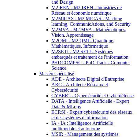
and Design
M2IREN - M2 IREN - Industries de
Réseau et économie numérique
M2MICAS - M2 MICAS - Machine
learnIng, CommunicAtions, and Security
M2MVA - M2 MVA - Mathématiques,
Vision, Apprentissage
M2QMI - M2 QMI - Quantique,
Mathématiques, Informatique
M2SETI - M2 SETI - Systèmes
embarqués et traitement de l'information
PHDCOMPSC - PhD Track - Computer
Science
Mastère spécialisé
ADE - Architecte Digital d'Entreprise
ARC - Architecte Réseaux et
Cybersécurité
CYBER2 - Cybersécurité et Cyberdéfense
DATA - Intelligence Artificielle - Expert
Data & MLops
ECRSI - Expert cybersécurité des réseaux
et des systèmes d'information
IA - IA : Intelligence Artificielle
multimodale et autonome
MSIR - Management des systèmes